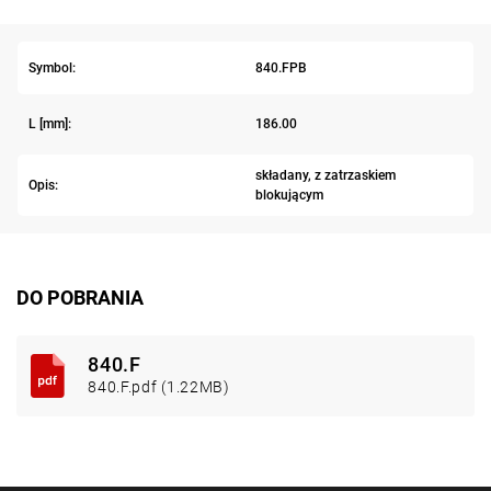
Symbol:
840.FPB
L [mm]:
186.00
składany, z zatrzaskiem
Opis:
blokującym
DO POBRANIA
840.F
840.F.pdf (1.22MB)