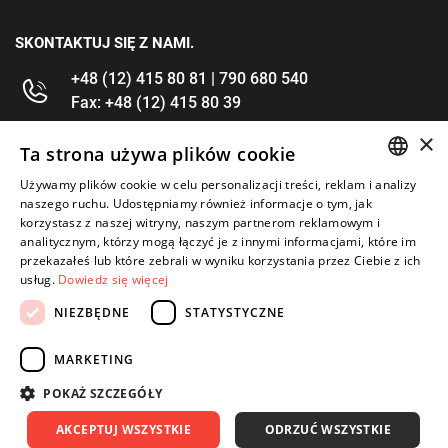
SKONTAKTUJ SIĘ Z NAMI.
+48 (12) 415 80 81 | 790 680 540
Fax: +48 (12) 415 80 39
×
kontakt@im-narzedzia.pl
Ta strona używa plików cookie
Używamy plików cookie w celu personalizacji treści, reklam i analizy
POLISH
INFORMACJE
naszego ruchu. Udostępniamy również informacje o tym, jak
korzystasz z naszej witryny, naszym partnerom reklamowym i
ENGLISH
analitycznym, którzy mogą łączyć je z innymi informacjami, które im
OFERTA
przekazałeś lub które zebrali w wyniku korzystania przez Ciebie z ich
usług.
Dowiedz się więcej
MOJE KONTO
NIEZBĘDNE
STATYSTYCZNE
OBSERWUJ NAS
MARKETING
POKAŻ SZCZEGÓŁY
AKCEPTUJ WSZYSTKIE
ODRZUĆ WSZYSTKIE
Copyright 2026: IM Kraków
Created by: Waynet