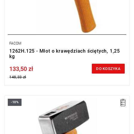
FACOM
1262H.125 - Młot o krawędziach ściętych, 1,25
kg
133,50 zł
Price tax included
DO KOSZYKA
148,33 zł
-10%
Długość: 254 mm,
Waga: 1,5 kg.
Typ gwarancji:
L