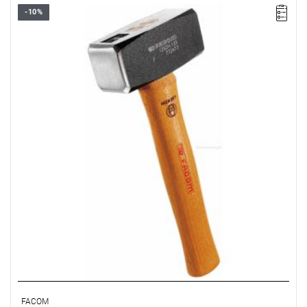
-10%
Długość: 245 mm,
Waga: 1 kg.
Typ gwarancji:
L
FACOM