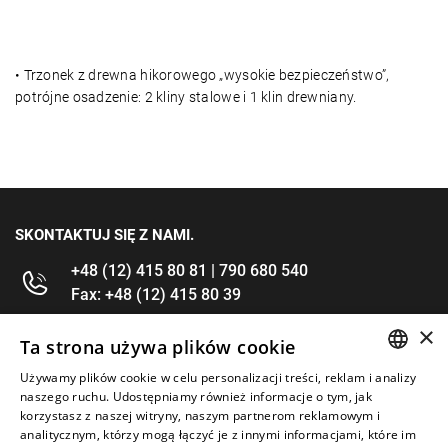
• Trzonek z drewna hikorowego „wysokie bezpieczeństwo”,
potrójne osadzenie: 2 kliny stalowe i 1 klin drewniany.
SKONTAKTUJ SIĘ Z NAMI.
+48 (12) 415 80 81 | 790 680 540
Fax: +48 (12) 415 80 39
×
kontakt@im-narzedzia.pl
Ta strona używa plików cookie
Używamy plików cookie w celu personalizacji treści, reklam i analizy
POLISH
INFORMACJE
naszego ruchu. Udostępniamy również informacje o tym, jak
korzystasz z naszej witryny, naszym partnerom reklamowym i
ENGLISH
analitycznym, którzy mogą łączyć je z innymi informacjami, które im
OFERTA