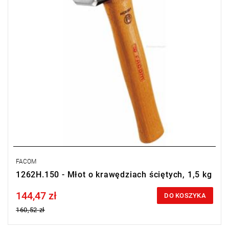
FACOM
1262H.150 - Młot o krawędziach ściętych, 1,5 kg
144,47 zł
Price tax included
DO KOSZYKA
160,52 zł