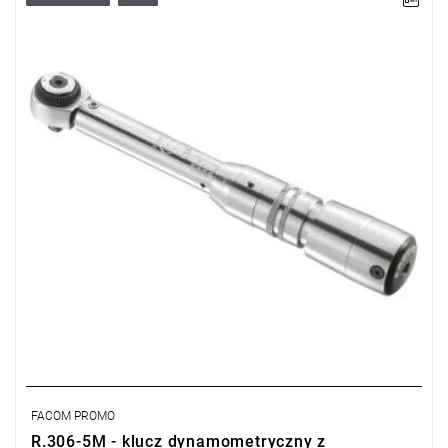
• ▇ 1/4”
• Zakres Nm: 1 – 5
• Dokładność +/- 4%
FACOM PROMO
R.306-5M - klucz dynamometryczny z