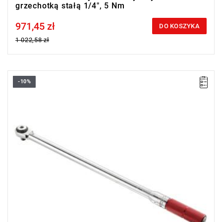
grzechotką stałą 1/4", 5 Nm
971,45 zł
Price tax included
DO KOSZYKA
1 022,58 zł
-10%
• ▇ 1/2”
• Zakres Nm: 70 – 340
• Dokładność +/- 4%