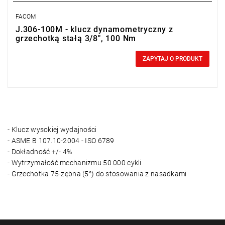
FACOM
J.306-100M - klucz dynamometryczny z
grzechotką stałą 3/8", 100 Nm
0,00 zł
Price tax included
ZAPYTAJ O PRODUKT
- Klucz wysokiej wydajności
- ASME B 107.10-2004 - ISO 6789
- Dokładność +/- 4%
- Wytrzymałość mechanizmu 50 000 cykli
- Grzechotka 75-zębna (5°) do stosowania z nasadkami