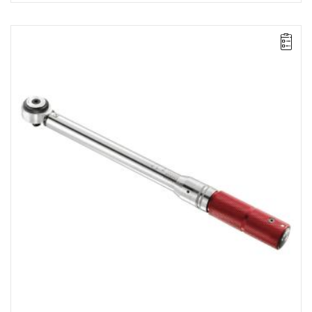
UWAGA: Produkt wycofany ze sprzedaży przez
producenta. Proponowany zamiennik w zakładce "produkty
powiązane".
• 3/8”
• Zakres Nm: 20 – 100
• Dokładność +/- 4%