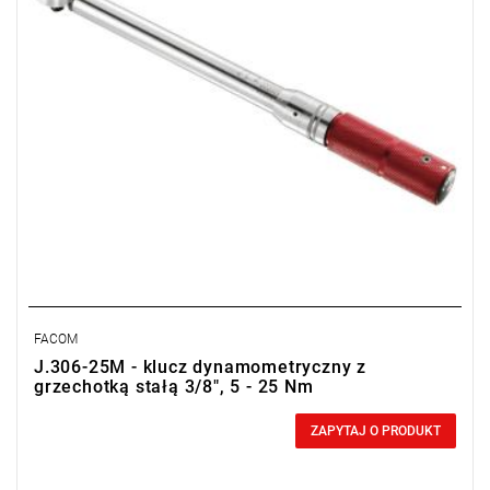
FACOM
J.306-25M - klucz dynamometryczny z
grzechotką stałą 3/8", 5 - 25 Nm
0,00 zł
Price tax included
ZAPYTAJ O PRODUKT