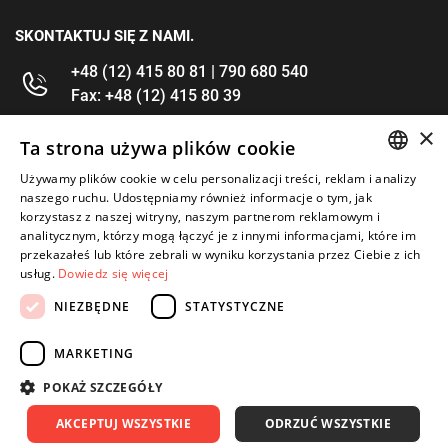
SKONTAKTUJ SIĘ Z NAMI.
+48 (12) 415 80 81 | 790 680 540
Fax: +48 (12) 415 80 39
×
kontakt@im-narzedzia.pl
Ta strona używa plików cookie
Używamy plików cookie w celu personalizacji treści, reklam i analizy
POLISH
INFORMACJE
naszego ruchu. Udostępniamy również informacje o tym, jak
korzystasz z naszej witryny, naszym partnerom reklamowym i
ENGLISH
analitycznym, którzy mogą łączyć je z innymi informacjami, które im
OFERTA
przekazałeś lub które zebrali w wyniku korzystania przez Ciebie z ich
usług.
Dowiedz się więcej
MOJE KONTO
NIEZBĘDNE
STATYSTYCZNE
OBSERWUJ NAS
MARKETING
POKAŻ SZCZEGÓŁY
AKCEPTUJ WSZYSTKIE
ODRZUĆ WSZYSTKIE
Copyright 2026: IM Kraków
Created by: Waynet