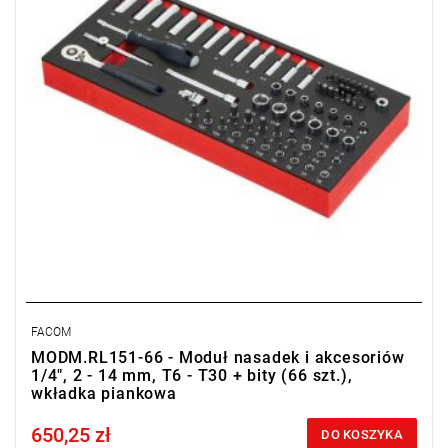
FACOM
MODM.RL151-66 - Moduł nasadek i akcesoriów
1/4", 2 - 14 mm, T6 - T30 + bity (66 szt.),
wkładka piankowa
650,25 zł
Price tax included
DO KOSZYKA