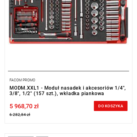
FACOM PROMO
MODM.XXL1 - Moduł nasadek i akcesoriów 1/4",
3/8", 1/2" (157 szt.), wkładka piankowa
5 968,70 zł
Price tax included
DO KOSZYKA
6 282,84 zł