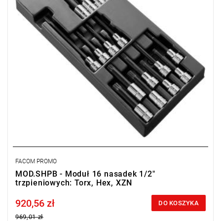
Wkładka: PL.L336B
FACOM PROMO
MOD.SHPB - Moduł 16 nasadek 1/2"
trzpieniowych: Torx, Hex, XZN
920,56 zł
Price tax included
DO KOSZYKA
969,01 zł