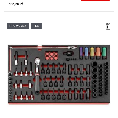
722,50 zł
PROMOCJA
-5%
• Zakres zestawu: 5 - 32 mm, T20 - T70, E6 - E24, M7 - M18
• Ilość elementów: 92
• Nasadki: 6-kątne udarowe, Torx udarowe, XZN udarowe,
trzpieniowe 6-kątne, trzpieniowe Spline
• Grzechotka: SXL.161B