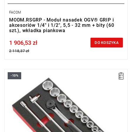
FACOM
MODM.RSGRP - Moduł nasadek OGV® GRIP i
akcesoriów 1/4" i 1/2", 5,5 - 32 mm + bity (60
szt.), wkładka piankowa
1 906,53 zł
Price tax included
DO KOSZYKA
2 118,37 zł
-10%
• Zakres zestawu: 8 - 32 mm
• SL.161: grzechotka 1/2" szczelna o wysokich parametrach
• Ilość elementów: 22
• Nasadki: 6-kątne krótkie