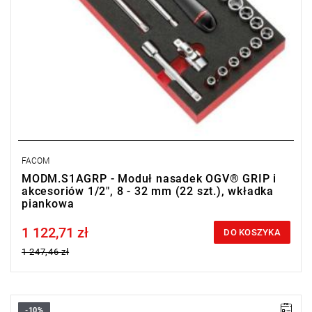
FACOM
MODM.S1AGRP - Moduł nasadek OGV® GRIP i
akcesoriów 1/2", 8 - 32 mm (22 szt.), wkładka
piankowa
1 122,71 zł
Price tax included
DO KOSZYKA
1 247,46 zł
-10%