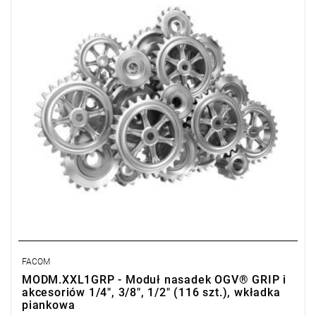
• Grzechotki: R.PE360, RL.161, R.180, SXL.161, JL.161
FACOM
MODM.XXL1GRP - Moduł nasadek OGV® GRIP i
akcesoriów 1/4", 3/8", 1/2" (116 szt.), wkładka
piankowa