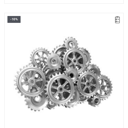
-10%
• Zakres zestawu: 5,5 - 32 mm
• R.360: grzechotka 1/4" szybka z rękojeścią obrotową
• SXL.161: grzechotka wydłużana 1/2"
• Ilość elementów: 60
• Nasadki: 6-kątne krótkie