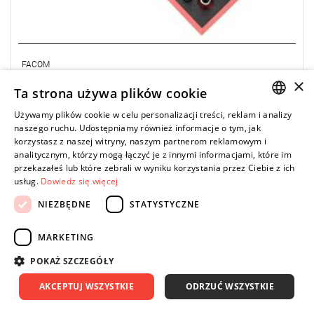
FACOM
×
MODM.CHA - moduł nasadek Torx i nasadek
Ta strona używa plików cookie
trzpieniowych Torx, Hex, XZN
Używamy plików cookie w celu personalizacji treści, reklam i analizy
0,00 zł
Price tax included
POLISH
ZAPYTAJ O PRODUKT
naszego ruchu. Udostępniamy również informacje o tym, jak
korzystasz z naszej witryny, naszym partnerom reklamowym i
ENGLISH
analitycznym, którzy mogą łączyć je z innymi informacjami, które im
przekazałeś lub które zebrali w wyniku korzystania przez Ciebie z ich
usług.
Dowiedz się więcej
NIEZBĘDNE
STATYSTYCZNE
MARKETING
POKAŻ SZCZEGÓŁY
AKCEPTUJ WSZYSTKIE
ODRZUĆ WSZYSTKIE