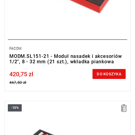
FACOM
MODM.SL151-21 - Moduł nasadek i akcesoriów
1/2", 8 - 32 mm (21 szt.), wkładka piankowa
420,75 zł
Price tax included
DO KOSZYKA
467,50 zł
-10%
• Zakres zestawu: 2 - 14 mm, T6 - T30
• RL.151: grzechotka 1/4" z dźwignią przełączającą,
niskoprofilowa
• Ilość elementów: 66
• Nasadki: 6-kątne krótkie i długie, trzpieniowe 6-kątne i Torx