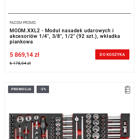
FACOM PROMO
MODM.XXL2 - Moduł nasadek udarowych i
akcesoriów 1/4", 3/8", 1/2" (92 szt.), wkładka
piankowa
5 869,14 zł
Price tax included
DO KOSZYKA
6 178,04 zł
PROMOCJA
-5%
• Zakres zestawu: 6 - 34 mm
• Ilość elementów: 157
• Nasadki: 6-kątne, 12-kątne
• Grzechotki: R.161B, R.PE360, R.180, J.161B, S.161B