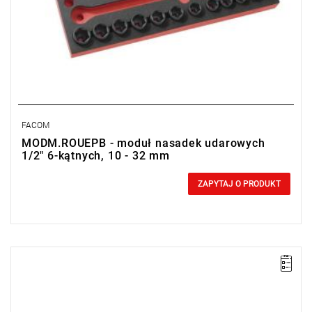
FACOM
MODM.ROUEPB - moduł nasadek udarowych
1/2" 6-kątnych, 10 - 32 mm
0,00 zł
Price tax included
ZAPYTAJ O PRODUKT
• Zakres zestawu: 40 mm - 55 mm, 19 mm - 46 mm
• Ilość elementów: 26
• Nasadki: 6-kątne