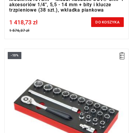
akcesoriów 1/4", 5,5 - 14 mm + bity i klucze
trzpieniowe (38 szt.), wkładka piankowa
1 418,73 zł
Price tax included
DO KOSZYKA
1 576,37 zł
-10%
• Zakres zestawu: 8 - 32 mm
• SL.151: grzechotka 1/2" z dźwignią przełączającą,
niskoprofilowa
• Ilość elementów: 21
• Nasadki: 6-kątne