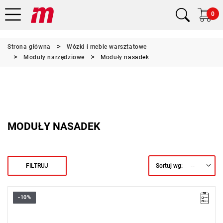
0
Strona główna
Wózki i meble warsztatowe
Moduły narzędziowe
Moduły nasadek
MODUŁY NASADEK
--
FILTRUJ
Sortuj wg:
-10%
• Zakres zestawu: 5,5 - 32 mm
• Ilość elementów: 116
• Nasadki: 6-kątne, 12-kątne