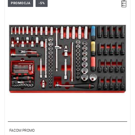
PROMOCJA
-5%
• Zakres zestawu: 5 - 34 mm, T30 - T70, M10 - M18, E10 - E24
• Ilość elementów: 125
• Nasadki: 6-kątne, udarowe Torx, trzpieniowe 6-kątne,
trzpieniowe Torx, trzpieniowe XZN
• Grzechotki: R.161B, R.180, J.161B, S.161B
FACOM PROMO