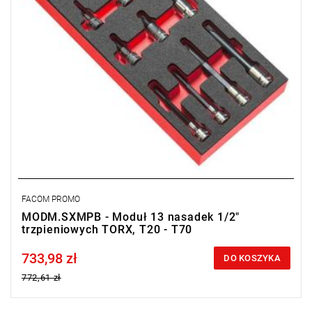
FACOM PROMO
MODM.SXMPB - Moduł 13 nasadek 1/2"
trzpieniowych TORX, T20 - T70
733,98 zł
Price tax included
DO KOSZYKA
772,61 zł