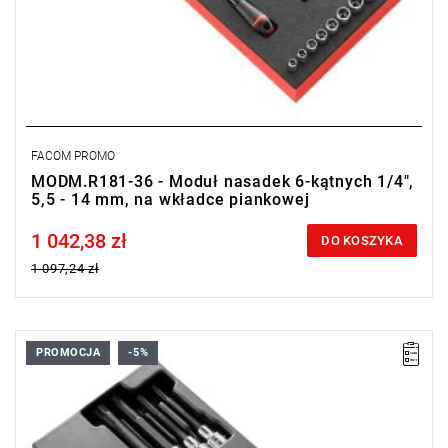
FACOM PROMO
MODM.R181-36 - Moduł nasadek 6-kątnych 1/4",
5,5 - 14 mm, na wkładce piankowej
1 042,38 zł
Price tax included
DO KOSZYKA
1 097,24 zł
PROMOCJA
-5%
Nasadki trzpieniowe:
•
Torx®: SX.LA 40 - 45 - 55 - 70.
•
6-kątne: SHP.LA 5 - 6 - 7 - 8.
•
XZN: SV.LB-M6-M8-M10-M12-M14-M16-M18, + SV.9L: M9.