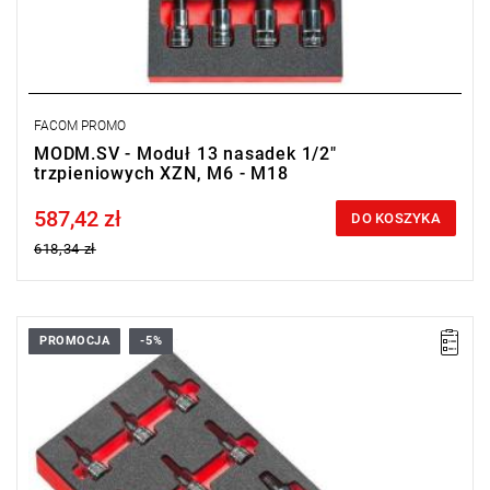
FACOM PROMO
MODM.SV - Moduł 13 nasadek 1/2"
trzpieniowych XZN, M6 - M18
587,42 zł
Price tax included
DO KOSZYKA
618,34 zł
PROMOCJA
-5%
Zakres zestawu: T20 - T70
Ilość elementów: 13
Nasadki: trzpieniowe TORX