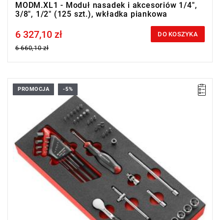
MODM.XL1 - Moduł nasadek i akcesoriów 1/4",
3/8", 1/2" (125 szt.), wkładka piankowa
6 327,10 zł
Price tax included
DO KOSZYKA
6 660,10 zł
PROMOCJA
-5%
• Zakres zestawu: 5,5 - 14 mm
• Ilość elementów: 46
• R.181: grzechotka 1/4" szczelna o wysokich parametrach
• Nasadki: 6-kątne