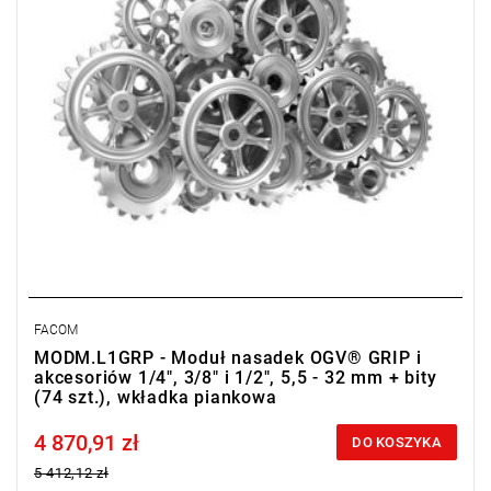
• Nasadki: 6-kątne krótkie
FACOM
MODM.L1GRP - Moduł nasadek OGV® GRIP i
akcesoriów 1/4", 3/8" i 1/2", 5,5 - 32 mm + bity
(74 szt.), wkładka piankowa
4 870,91 zł
Price tax included
DO KOSZYKA
5 412,12 zł