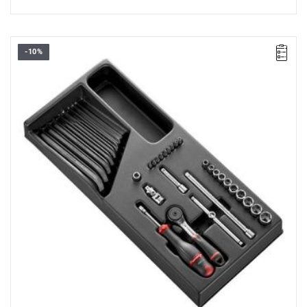
-10%
Zakres zestawu: 5,5 mm - 14 mm
Ilość elementów: 32
Nasadki: 6-kątne
R.161B - grzechotka 1/4” szczelna o wysokich parametrach