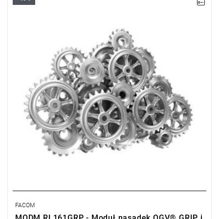
• Zakres zestawu: 5,5 - 14 mm
• RL.161: grzechotka 1/4" szczelna o wysokich parametrach
• Ilość elementów: 38
• Nasadki: 6-kątne krótkie
FACOM
MODM.RL161GRP - Moduł nasadek OGV® GRIP i