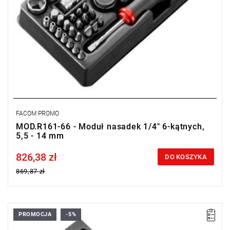
FACOM PROMO
MOD.R161-66 - Moduł nasadek 1/4" 6-kątnych,
5,5 - 14 mm
826,38 zł
Price tax included
DO KOSZYKA
869,87 zł
PROMOCJA
-5%
• NSTX.L: E10, E12, E14, E16, E18, E20, E20, E24
• NSX.L: T20, T25, T30, T40, T45, T50, T55, T60, T70