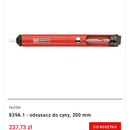
Typ gwarancji:
E
(Bezpłatna wymiana produktu bez ograniczenia
w czasie)
FACOM
839A.1 - odsysacz do cyny, 200 mm
237,73 zł
Price tax included
DO KOSZYKA