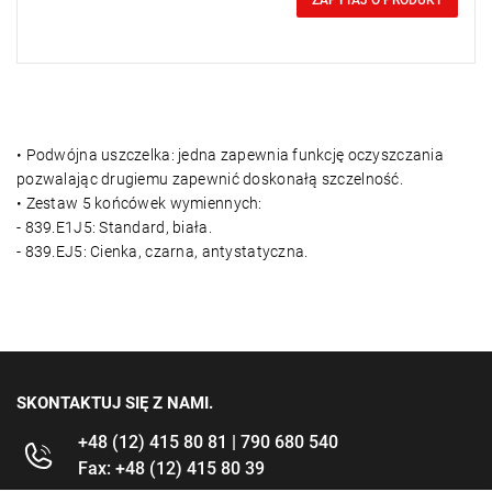
0,00 zł
ZAPYTAJ O PRODUKT
• Podwójna uszczelka: jedna zapewnia funkcję oczyszczania
pozwalając drugiemu zapewnić doskonałą szczelność.
• Zestaw 5 końcówek wymiennych:
- 839.E1J5: Standard, biała.
- 839.EJ5: Cienka, czarna, antystatyczna.
SKONTAKTUJ SIĘ Z NAMI.
+48 (12) 415 80 81 | 790 680 540
Fax: +48 (12) 415 80 39