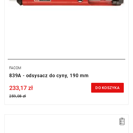
FACOM
839A - odsysacz do cyny, 190 mm
233,17 zł
Price tax included
DO KOSZYKA
259,08 zł
UWAGA: Produkt wycofany ze sprzedaży przez producenta. Brak
sugerowanych zamienników.