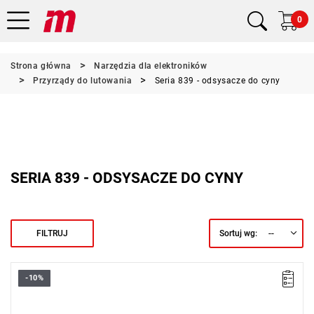
0
Strona główna
Narzędzia dla elektroników
Przyrządy do lutowania
Seria 839 - odsysacze do cyny
SERIA 839 - ODSYSACZE DO CYNY
--
FILTRUJ
Sortuj wg:
-10%
Końcówki: 2
L: 200 mm
Masa: 78 g