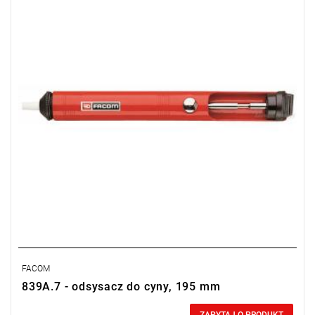
Końcówki: 2
L: 195 mm
Masa: 78 g
FACOM
839A.7 - odsysacz do cyny, 195 mm
Price tax included