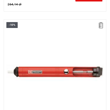
264,14 zł
-10%
Końcówki: 2
L: 165 mm
Masa: 36 g
Typ gwarancji:
E
(Bezpłatna wymiana produktu bez ograniczenia
w czasie)