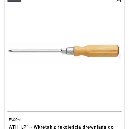
Rozmiar: PH1,
Długość: 200 mm,
Waga: 0,06 kg
Typ gwarancji:
E
(Bezpłatna wymiana produktu bez ograniczenia
w czasie)
FACOM
ATHH.P1 - Wkrętak z rękojeścią drewnianą do