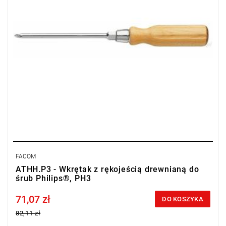
FACOM
ATHH.P3 - Wkrętak z rękojeścią drewnianą do
śrub Philips®, PH3
71,07 zł
Price tax included
DO KOSZYKA
82,11 zł