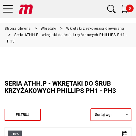
0
Strona główna
Wkrętaki
Wkrętaki z rękojeścią drewnianą
Seria ATHH.P - wkrętaki do śrub krzyżakowych PHILLIPS PH1 -
PH3
SERIA ATHH.P - WKRĘTAKI DO ŚRUB
KRZYŻAKOWYCH PHILLIPS PH1 - PH3
--
FILTRUJ
Sortuj wg:
-10%