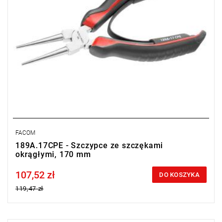
FACOM
189A.17CPE - Szczypce ze szczękami
okrągłymi, 170 mm
107,52 zł
Price tax included
DO KOSZYKA
119,47 zł