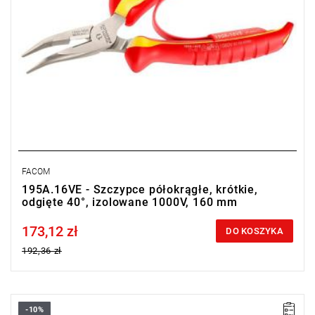
FACOM
195A.16VE - Szczypce półokrągłe, krótkie,
odgięte 40°, izolowane 1000V, 160 mm
173,12 zł
Price tax included
DO KOSZYKA
192,36 zł
-10%