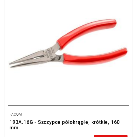
w czasie)
FACOM
193A.16G - Szczypce półokrągłe, krótkie, 160
mm