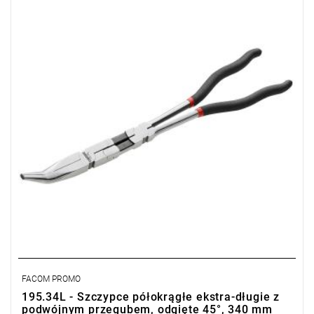
Zagięcie pod kątem 45° zapewniające lepszy dostęp.
Typ gwarancji:
E
(Bezpłatna wymiana produktu bez ograniczenia
w czasie)
FACOM PROMO
195.34L - Szczypce półokrągłe ekstra-długie z
podwójnym przegubem, odgięte 45°, 340 mm