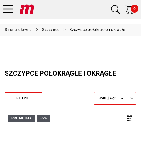
0
Strona główna
Szczypce
Szczypce półokrągłe i okrągłe
SZCZYPCE PÓŁOKRĄGŁE I OKRĄGŁE
--
FILTRUJ
Sortuj wg:
PROMOCJA
-5%
• Długość: 200 mm
• Waga: 0,185 kg
Typ gwarancji:
E
(Bezpłatna wymiana produktu bez ograniczenia
w czasie)