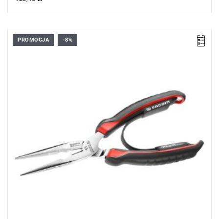
PROMOCJA
-8%
Wyprzedaż z magazynu. Pozostało 10 sztuk w promocji.
Długość: 200 mm,
Waga: 0,192 kg,
Szczypce: półokrągłe.
Typ gwarancji:
E
(Bezpłatna wymiana produktu bez ograniczenia
w czasie)