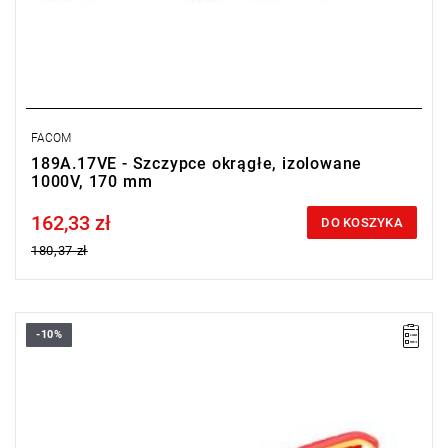
FACOM
189A.17VE - Szczypce okrągłe, izolowane
1000V, 170 mm
162,33 zł
Price tax included
DO KOSZYKA
180,37 zł
-10%
• Długość: 200 mm
• Waga: 0,192 kg
Typ gwarancji:
L