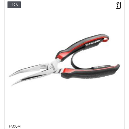
-10%
• Długość: 200 mm
• Waga: 0,185 kg
• Szczęki odgięte pod kątem 40°.
Typ gwarancji:
E
(Bezpłatna wymiana produktu bez ograniczenia
w czasie)
FACOM