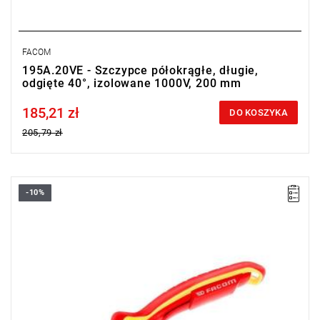
FACOM
195A.20VE - Szczypce półokrągłe, długie,
odgięte 40°, izolowane 1000V, 200 mm
185,21 zł
Price tax included
DO KOSZYKA
205,79 zł
-10%
• Długość: 160 mm
• Waga: 0,177 kg
• Szczęki odgięte pod kątem 40°.
Typ gwarancji:
L