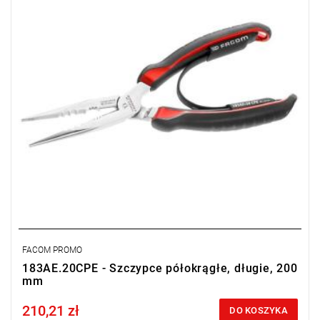
FACOM PROMO
183AE.20CPE - Szczypce półokrągłe, długie, 200
mm
210,21 zł
Price tax included
DO KOSZYKA