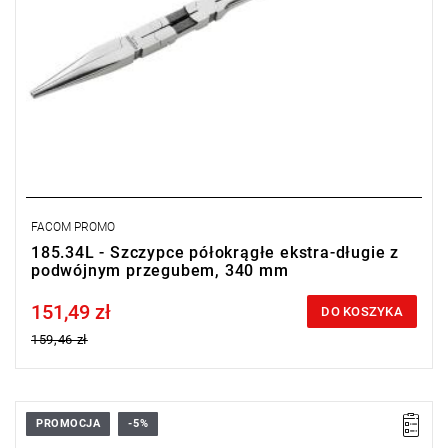
FACOM PROMO
185.34L - Szczypce półokrągłe ekstra-długie z
podwójnym przegubem, 340 mm
151,49 zł
Price tax included
DO KOSZYKA
159,46 zł
PROMOCJA
-5%
Długość 340 mm.