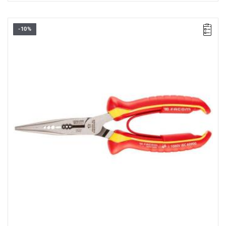
-10%
• Długość: 200 mm
Typ gwarancji:
L