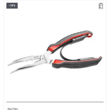
-10%
Długość: 200 mm,
Waga: 0,192 kg,
Szczypce: półokrągłe.
Typ gwarancji:
E
(Bezpłatna wymiana produktu bez ograniczenia
w czasie)
FACOM