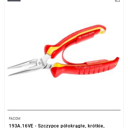
• Długość: 160 mm
• Waga: 0,177 kg
• Szczęki proste.
Typ gwarancji:
L
FACOM
193A.16VE - Szczypce półokrągłe, krótkie,