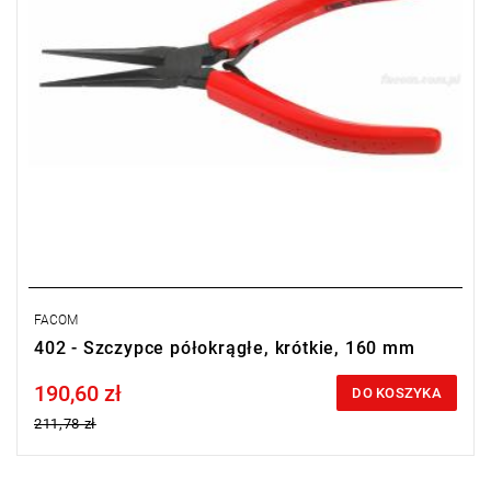
FACOM
402 - Szczypce półokrągłe, krótkie, 160 mm
190,60 zł
Price tax included
DO KOSZYKA
211,78 zł