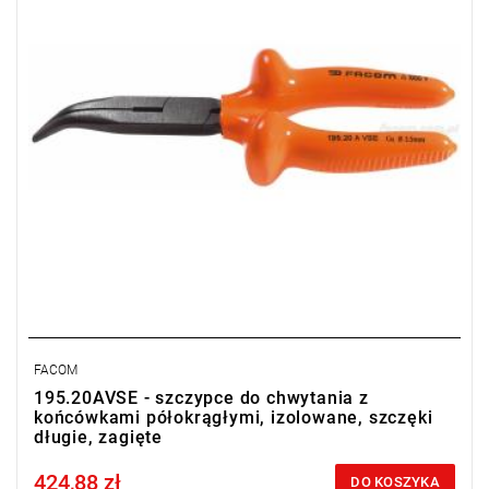
Ø cięcia: 3,5 mm,
Masa: 250 g.
Typ gwarancji:
L
FACOM
195.20AVSE - szczypce do chwytania z
końcówkami półokrągłymi, izolowane, szczęki
długie, zagięte
424,88 zł
Price tax included
DO KOSZYKA