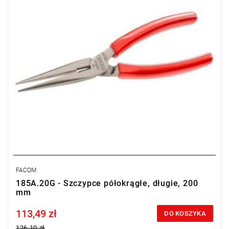
FACOM
185A.20G - Szczypce półokrągłe, długie, 200
mm
113,49 zł
Price tax included
DO KOSZYKA
126,10 zł