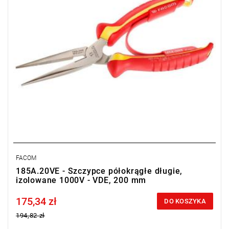
FACOM
185A.20VE - Szczypce półokrągłe długie,
izolowane 1000V - VDE, 200 mm
175,34 zł
Price tax included
DO KOSZYKA
194,82 zł