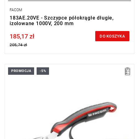
FACOM
183AE.20VE - Szczypce półokrągłe długie,
izolowane 1000V, 200 mm
185,17 zł
Price tax included
DO KOSZYKA
205,74 zł
PROMOCJA
-5%
• Długość: 160 mm
• Waga: 0,177 kg
• Szczęki odgięte pod kątem 40°.
Typ gwarancji:
E
(Bezpłatna wymiana produktu bez ograniczenia
w czasie)