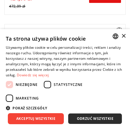
472,09 zł
• Długość: 160 mm
×
Ta strona używa plików cookie
• Waga: 0,177 kg
• Szczęki odgięte pod kątem 40°.
Używamy plików cookie w celu personalizacji treści, reklam i analizy
Typ gwarancji:
E
(Bezpłatna wymiana produktu bez ograniczenia
POLISH
naszego ruchu. Udostępniamy również informacje o tym, jak
w czasie)
korzystasz z naszej witryny, naszym partnerom reklamowym i
ENGLISH
analitycznym, którzy mogą łączyć je z innymi informacjami, które im
przekazałeś lub które zebrali w wyniku korzystania przez Ciebie z ich
usług.
Dowiedz się więcej
NIEZBĘDNE
STATYSTYCZNE
MARKETING
POKAŻ SZCZEGÓŁY
AKCEPTUJ WSZYSTKIE
ODRZUĆ WSZYSTKIE