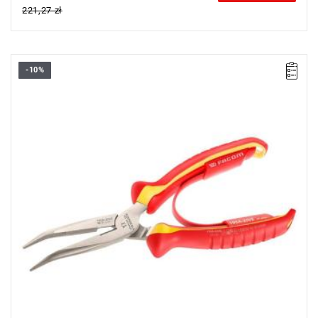
221,27 zł
-10%
• Długość: 200 mm
• Waga: 0,192 kg
Typ gwarancji:
L