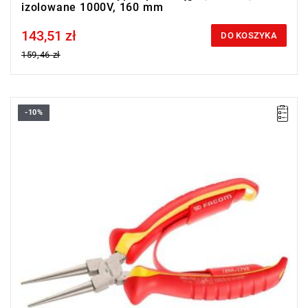
izolowane 1000V, 160 mm
143,51 zł
Price tax included
DO KOSZYKA
159,46 zł
-10%
• Długość: 170 mm
• Waga: 0,135 kg
Typ gwarancji:
L