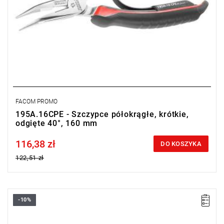
FACOM PROMO
195A.16CPE - Szczypce półokrągłe, krótkie,
odgięte 40°, 160 mm
116,38 zł
Price tax included
DO KOSZYKA
122,51 zł
-10%
• Długość: 160 mm
• Waga: 0,177 kg
Typ gwarancji:
E
(Bezpłatna wymiana produktu bez ograniczenia