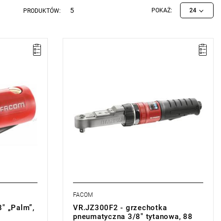
5
POKAŻ:
24
PRODUKTÓW:
UWAGA: Produkt wycofany ze sprzedaży
przez producenta. Brak sugerowanych
zamienników.
Moment maksymalny 88 Nm.
Prędkość bez obciążenia 350 obr./min.
 bezpłatna
Zabierak kwadratowy 3/8".
części w
FACOM
" „Palm”,
VR.JZ300F2 - grzechotka
pneumatyczna 3/8" tytanowa, 88