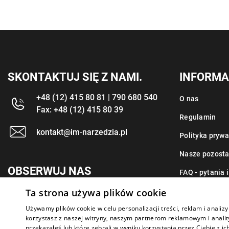
SKONTAKTUJ SIĘ Z NAMI.
INFORMA
+48 (12) 415 80 81 | 790 680 540
O nas
Fax: +48 (12) 415 80 39
Regulamin
kontakt@im-narzedzia.pl
Polityka prywa
Nasze pozosta
OBSERWUJ NAS
FAQ - pytania 
Ta strona używa plików cookie
Kontakt
Używamy plików cookie w celu personalizacji treści, reklam i anali
korzystasz z naszej witryny, naszym partnerom reklamowym i anality
przekazałeś lub które zebrali w wyniku korzystania przez Ciebie z ic