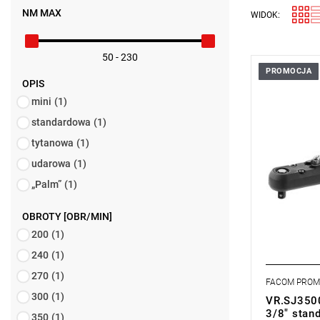
NM MAX
WIDOK:
50 - 230
PROMOCJA
• Maksyma
OPIS
• Prędkość
mini
(1)
• Wymienny 
3/8”
standardowa
(1)
• Długość:
• Waga: 1,
tytanowa
(1)
Typ gwaran
udarowa
(1)
wymiana w 
ciągu 2 lat
„Palm”
(1)
OBROTY [OBR/MIN]
200
(1)
240
(1)
270
(1)
FACOM PRO
300
(1)
VR.SJ3500
3/8" stan
350
(1)