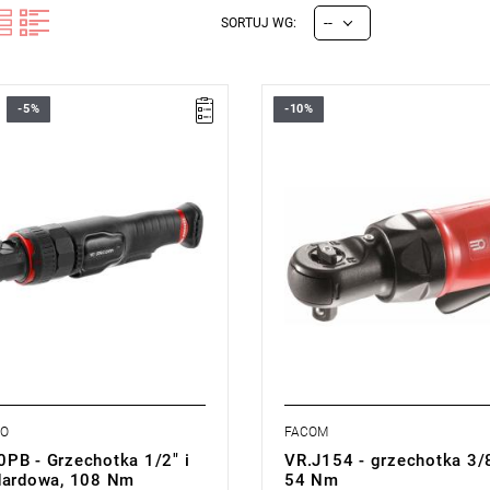
--
SORTUJ WG:
-5%
-10%
lny moment: 108 Nm
Długość: 135 mm.
: 300 obr/min
Maksymalny moment: 54 Nm.
zabierak kwadratowy: 1/2” i
Prędkość: 240 obr/min.
Regulacja mocy.
 318 mm
Masa: 0,500 kg.
57 kg
Typ gwarancji:
D2
(Naprawa lub
cji:
D2
(Naprawa lub bezpłatna
wymiana w zakresie wadliwych 
zakresie wadliwych części w
ciągu 2 lat od zakupu)
 od zakupu)
MO
FACOM
PB - Grzechotka 1/2" i
VR.J154 - grzechotka 3/8
dardowa, 108 Nm
54 Nm