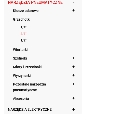
NARZĘDZIA PNEUMATYCZNE
Klucze udarowe
Grzechotki
1/4"
3/8"
1/2"
Wiertarki
Szlifierki
Młoty i Przecinaki
Wyrzynarki
Pozostałe narzędzia
pneumatyczne
Akcesoria
NARZĘDZIA ELEKTRYCZNE