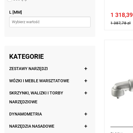
L [MM]
1 318,39
Price tax in
1 387,78 zł
UWAGA: Pro
przez prod
KATEGORIE
zamiennikó
• H: 80 mm
ZESTAWY NARZĘDZI
• L: 353 m
• L1: 63 m
WÓZKI I MEBLE WARSZTATOWE
• Masa: 1,8
SKRZYNKI, WALIZKI I TORBY
NARZĘDZIOWE
DYNAMOMETRIA
NARZĘDZIA NASADOWE