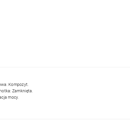
owa: Kompozyt.
hotka: Zamknięta.
acja mocy.