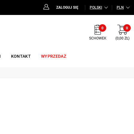
ZALOGUJ SIĘ
POLSKI
PLN
0
0
SCHOWEK
(0,00 ZŁ)
M
KONTAKT
WYPRZEDAŻ