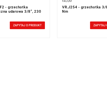
FACOM
2 - grzechotka
VR.J254 - grzechotka 3/8
zna udarowa 3/8”, 230
Nm
0,00 zł
cluded
Price tax included
ZAPYTAJ O PRODUKT
ZAPYTAJ 