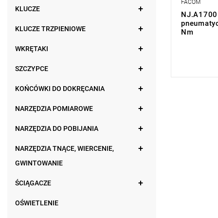
FACOM
KLUCZE
NJ.A1700F
pneumatyc
KLUCZE TRZPIENIOWE
Nm
WKRĘTAKI
0,00 zł
Price tax in
SZCZYPCE
KOŃCÓWKI DO DOKRĘCANIA
NARZĘDZIA POMIAROWE
NARZĘDZIA DO POBIJANIA
NARZĘDZIA TNĄCE, WIERCENIE,
GWINTOWANIE
ŚCIĄGACZE
OŚWIETLENIE