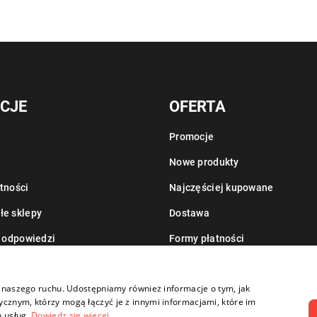
CJE
OFERTA
Promocje
Nowe produkty
tności
Najczęściej kupowane
łe sklepy
Dostawa
i odpowiedzi
Formy płatności
Informacje o leasingu
zy naszego ruchu. Udostępniamy również informacje o tym, jak
cznym, którzy mogą łączyć je z innymi informacjami, które im
h usług.
Dowiedz się więcej