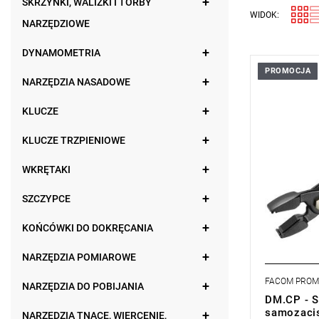
SKRZYNKI, WALIZKI I TORBY
WIDOK:
NARZĘDZIOWE
DYNAMOMETRIA
PROMOCJA
- Do zdejm
NARZĘDZIA NASADOWE
chłodzącyc
spryskiwac
KLUCZE
- Podejście
Typ gwaran
KLUCZE TRZPIENIOWE
produktu be
WKRĘTAKI
SZCZYPCE
KOŃCÓWKI DO DOKRĘCANIA
NARZĘDZIA POMIAROWE
FACOM PRO
NARZĘDZIA DO POBIJANIA
DM.CP - S
samozaci
NARZĘDZIA TNĄCE, WIERCENIE,