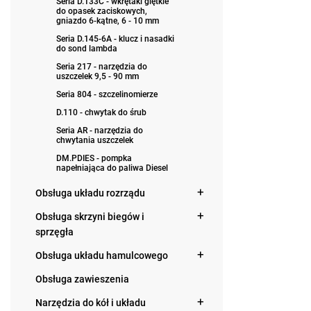
Seria D.133C - wkrętaki giętkie
do opasek zaciskowych,
gniazdo 6-kątne, 6 - 10 mm
Seria D.145-6A - klucz i nasadki
do sond lambda
Seria 217 - narzędzia do
uszczelek 9,5 - 90 mm
Seria 804 - szczelinomierze
D.110 - chwytak do śrub
Seria AR - narzędzia do
chwytania uszczelek
DM.PDIES - pompka
napełniająca do paliwa Diesel
Obsługa układu rozrządu
Obsługa skrzyni biegów i
sprzęgła
Obsługa układu hamulcowego
Obsługa zawieszenia
Narzędzia do kół i układu