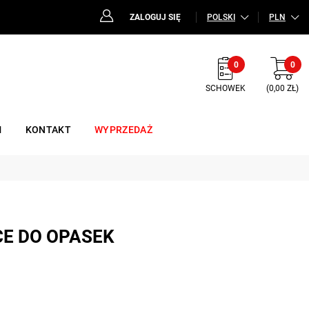
ZALOGUJ SIĘ
POLSKI
PLN
0
0
SCHOWEK
(0,00 ZŁ)
M
KONTAKT
WYPRZEDAŻ
CE DO OPASEK