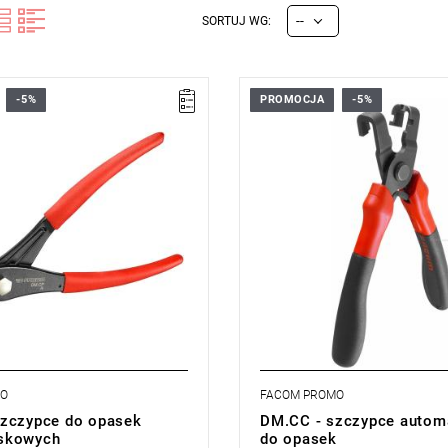
--
SORTUJ WG:
-5%
PROMOCJA
-5%
owania opasek z przewodów
Automatyczne szczypce do otwie
h, grzewczych, paliwowych lub
zamykania opasek.
zy
Chwyt wielokierunkowy.
 czołowe i boczne
Typ gwarancji:
E
(Bezpłatna wy
cji:
E
(Bezpłatna wymiana
produktu bez ograniczenia w cza
z ograniczenia w czasie)
MO
FACOM PROMO
zczypce do opasek
DM.CC - szczypce autom
skowych
do opasek