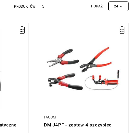
3
POKAŻ:
24
PRODUKTÓW:
rania i
UWAGA: Produkt wycofany ze sprzedaży
przez producenta. Brak sugerowanych
zamienników.
miana
• Ilość elementów: 4
sie)
• Zestaw zawiera:
- DM.CCPB Szczypce automatyczne do
opasek
- DM.FPB Szczypce do złączek przewodów
paliwowych
- DM.MUB-APB Szczypce do opasek
samozaciskowych
- DM.CPPB Szczypce do opasek
samozaciskowych
FACOM
atyczne
DM.J4PF - zestaw 4 szczypiec