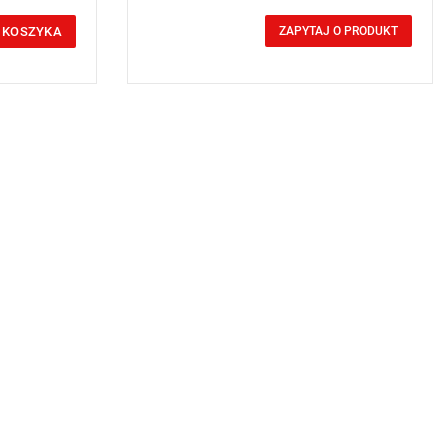
0,00 zł
Price tax included
 KOSZYKA
ZAPYTAJ O PRODUKT