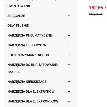
GWINTOWANIE
152,66 z
Price tax in
160,69 zł
ŚCIĄGACZE
OŚWIETLENIE
NARZĘDZIA PNEUMATYCZNE
NARZĘDZIA ELEKTRYCZNE
BHP I UTRZYMANIE RUCHU
NARZĘDZIA DO RUR, NITOWANIE,
IMADŁA
NARZĘDZIA NIEISKRZĄCE
NARZĘDZIA DLA ELEKTRYKÓW
NARZĘDZIA DLA ELEKTRONIKÓW