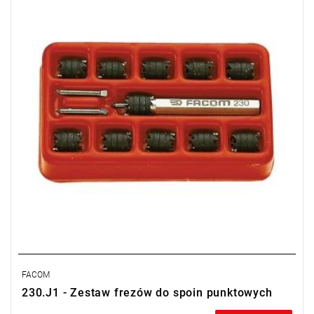
• Wymiary (dł. x szer. x wys.): 115 x 65 x 22 mm.
• Masa: 90 g.
FACOM
230.J1 - Zestaw frezów do spoin punktowych