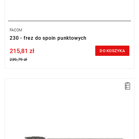
FACOM
230 - frez do spoin punktowych
215,81 zł
Price tax included
DO KOSZYKA
239,79 zł
UWAGA: Produkt wycofany ze sprzedaży przez producenta.
Proponowany zamiennik w zakładce "produkty powiązane".
Zestaw 5 frezów zapasowych