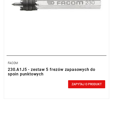
FACOM
230.A1J5 - zestaw 5 frezów zapasowych do
spoin punktowych
0,00 zł
Price tax included
ZAPYTAJ O PRODUKT