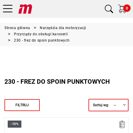
0
Strona główna
Narzędzia dla motoryzacji
Przyrządy do obsługi karoserii
230 - frez do spoin punktowych
230 - FREZ DO SPOIN PUNKTOWYCH
--
FILTRUJ
Sortuj wg:
-10%
• Zestaw zawierający komplet: 230, 2 ostrza centrujące i 10
frezów dwustronnych.