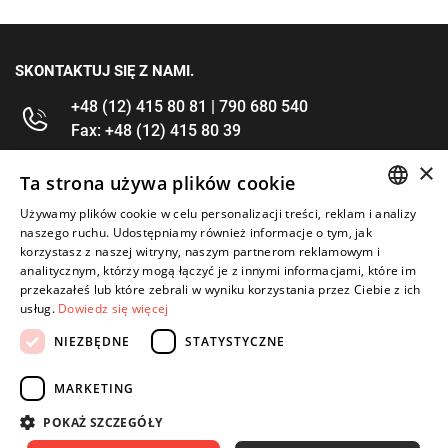
SKONTAKTUJ SIĘ Z NAMI.
+48 (12) 415 80 81 | 790 680 540
Fax: +48 (12) 415 80 39
×
kontakt@im-narzedzia.pl
Ta strona używa plików cookie
Używamy plików cookie w celu personalizacji treści, reklam i analizy
POLISH
INFORMACJE
naszego ruchu. Udostępniamy również informacje o tym, jak
korzystasz z naszej witryny, naszym partnerom reklamowym i
ENGLISH
analitycznym, którzy mogą łączyć je z innymi informacjami, które im
OFERTA
przekazałeś lub które zebrali w wyniku korzystania przez Ciebie z ich
usług.
Dowiedz się więcej
MOJE KONTO
NIEZBĘDNE
STATYSTYCZNE
OBSERWUJ NAS
MARKETING
POKAŻ SZCZEGÓŁY