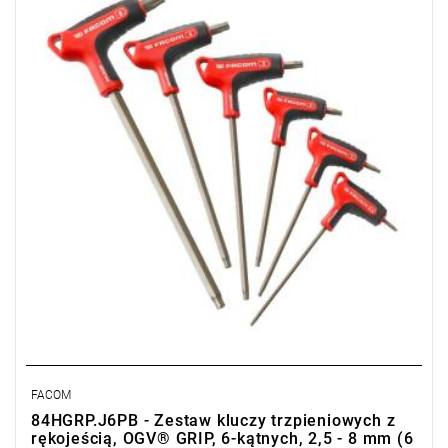
• Zawartość zestawu: 84HGRP. 2,5 - 3 - 4 - 5 - 6 - 8 mm
• Waga: 0,33 kg
FACOM
84HGRP.J6PB - Zestaw kluczy trzpieniowych z
rękojeścią, OGV® GRIP, 6-kątnych, 2,5 - 8 mm (6