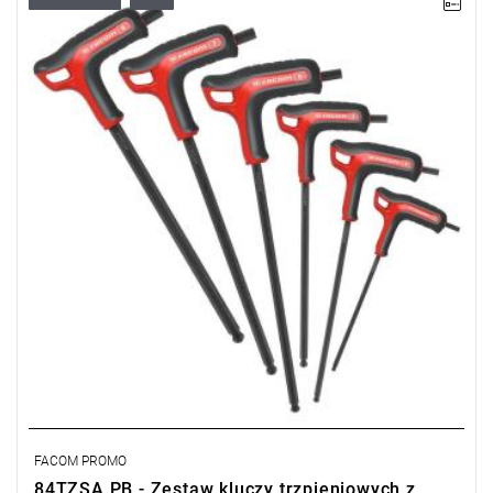
• Zakres zestawu: 3 - 8 mm
• Ilość elementów: 6
• Zawartość zestawu: 84TZSA.3 - 4 - 5 - 6 - 7 - 8 mm
• Waga: 0,48 kg
FACOM PROMO
84TZSA.PB - Zestaw kluczy trzpieniowych z