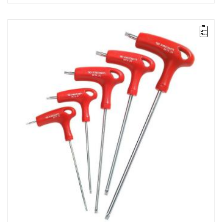
UWAGA: Produkt wycofany ze sprzedaży przez producenta.
Proponowany zamiennik w zakładce "produkty powiązane".
Zawartość: 89TX.10 - 15 - 20 - 25 - 30
Waga: 0,400 kg