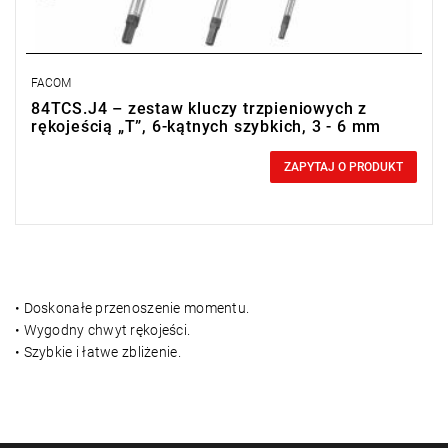
FACOM
84TCS.J4 – zestaw kluczy trzpieniowych z
rękojeścią „T”, 6-kątnych szybkich, 3 - 6 mm
0,00 zł
Price tax included
ZAPYTAJ O PRODUKT
• Doskonałe przenoszenie momentu.
• Wygodny chwyt rękojeści.
• Szybkie i łatwe zbliżenie.