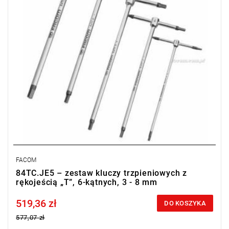
FACOM
84TC.JE5 – zestaw kluczy trzpieniowych z
rękojeścią „T”, 6-kątnych, 3 - 8 mm
519,36 zł
Price tax included
DO KOSZYKA
577,07 zł