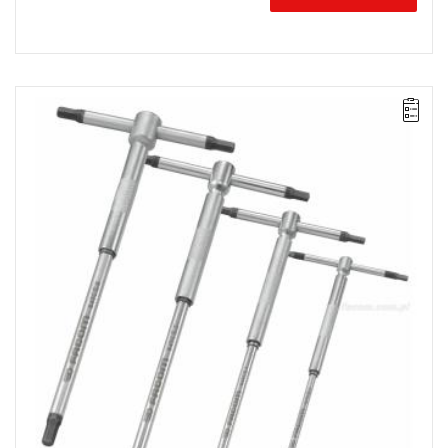
UWAGA: Produkt wycofany ze sprzedaży przez producenta.
Proponowany zamiennik w zakładce "produkty powiązane".
Zakres zestawu: 3 mm - 6 mm
Ilość elementów w zestawie: 4