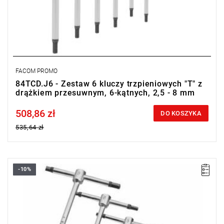
FACOM PROMO
84TCD.J6 - Zestaw 6 kluczy trzpieniowych "T" z
drążkiem przesuwnym, 6-kątnych, 2,5 - 8 mm
508,86 zł
Price tax included
DO KOSZYKA
535,64 zł
-10%
Zakres zestawu: 3 mm - 8 mm
Ilość elementów w zestawie: 5