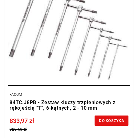
FACOM
84TC.J8PB - Zestaw kluczy trzpieniowych z
rękojeścią "T", 6-kątnych, 2 - 10 mm
833,97 zł
Price tax included
DO KOSZYKA
926,63 zł