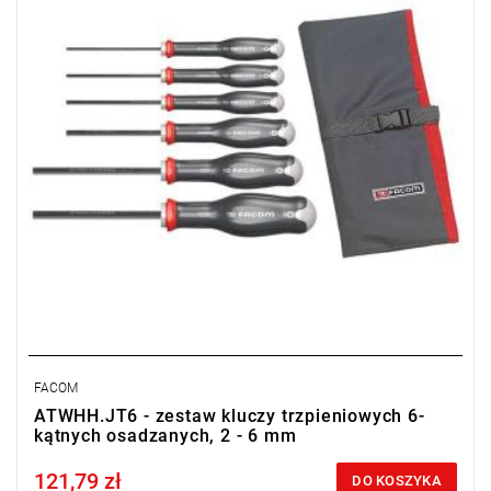
• Ergonomiczna rękojeść PROTWIST® z dwóch materiałów
zapewnia komfortowe i silne dokręcanie.
• Dostarczone w saszetce.
FACOM
ATWHH.JT6 - zestaw kluczy trzpieniowych 6-
kątnych osadzanych, 2 - 6 mm
121,79 zł
Price tax included
DO KOSZYKA