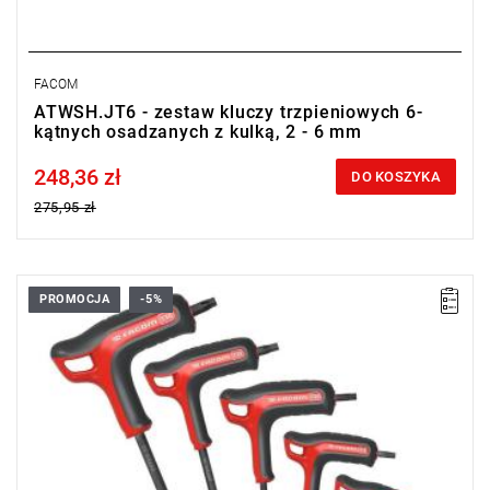
FACOM
ATWSH.JT6 - zestaw kluczy trzpieniowych 6-
kątnych osadzanych z kulką, 2 - 6 mm
248,36 zł
Price tax included
DO KOSZYKA
275,95 zł
PROMOCJA
-5%
•
Zakres zestawu: T10 - T30
•
Ilość elementów: 5
•
Zawartość zestawu: 89TXA.10 - 15 - 20 - 25 - 30
•
Waga: 0,383 kg