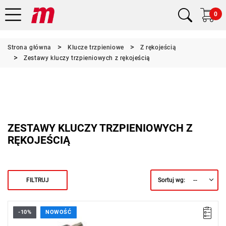
0
Strona główna
Klucze trzpieniowe
Z rękojeścią
Zestawy kluczy trzpieniowych z rękojeścią
ZESTAWY KLUCZY TRZPIENIOWYCH Z
RĘKOJEŚCIĄ
--
FILTRUJ
Sortuj wg:
-10%
NOWOŚĆ
• Zakres zestawu: 2,5 - 8 mm
• Ilość elementów: 6