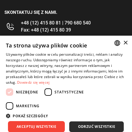
SKONTAKTUJ SIĘ Z NAMI.
+48 (12) 415 80 81 | 790 680 540
Fax: +48 (12) 415 80 39
×
kontakt@im-narzedzia.pl
Ta strona używa plików cookie
Używamy plików cookie w celu personalizacji treści, reklam i analizy
POLISH
INFORMACJE
naszego ruchu. Udostępniamy również informacje o tym, jak
korzystasz z naszej witryny, naszym partnerom reklamowym i
ENGLISH
analitycznym, którzy mogą łączyć je z innymi informacjami, które im
OFERTA
przekazałeś lub które zebrali w wyniku korzystania przez Ciebie z ich
usług.
Dowiedz się więcej
MOJE KONTO
NIEZBĘDNE
STATYSTYCZNE
OBSERWUJ NAS
MARKETING
POKAŻ SZCZEGÓŁY
AKCEPTUJ WSZYSTKIE
ODRZUĆ WSZYSTKIE
Copyright 2026: IM Kraków
Created by: Waynet