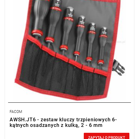
FACOM
AWSH.JT6 - zestaw kluczy trzpieniowych 6-
kątnych osadzanych z kulką, 2 - 6 mm
0,00 zł
Price tax included
ZAPYTAJ O PRODUKT