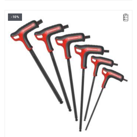
-10%
UWAGA: Produkt wycofany ze sprzedaży przez producenta. Brak
sugerowanych zamienników.
• Zakres zestawu: 4 / 5 / 6 / 7 / 8 / 10 mm
• Ilość elementów: 6
• Zawartość zestawu: 84TZSA.4 - 84TZSA.5 - 84TZSA.6
-
84TZSA.7 -
84TZSA.8 - 84TZSA.10.