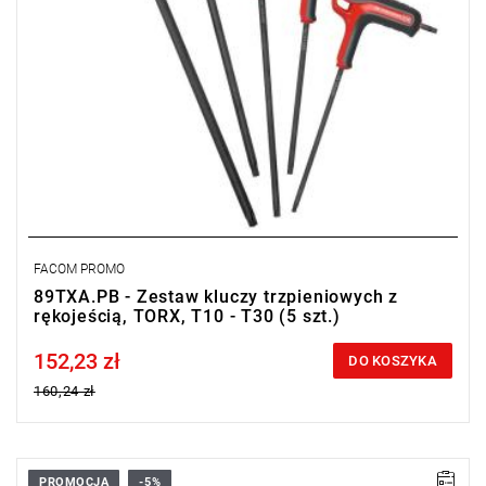
FACOM PROMO
89TXA.PB - Zestaw kluczy trzpieniowych z
rękojeścią, TORX, T10 - T30 (5 szt.)
152,23 zł
Price tax included
DO KOSZYKA
160,24 zł
PROMOCJA
-5%