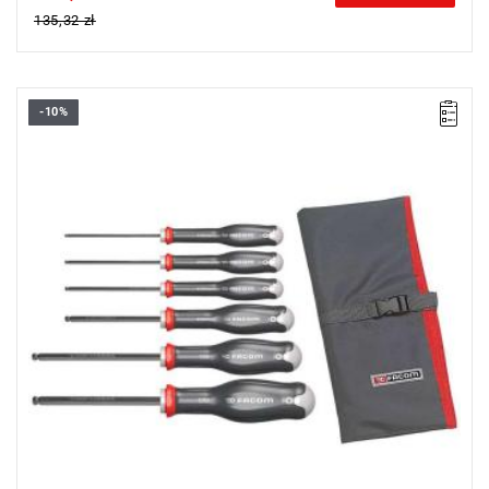
135,32 zł
-10%
• Zakres zestawu: 2 mm - 6 mm
• Ilość elementów w zestawie: 6
• Zawartość zestawu: ATWSH 2X75 - 2,5X75 - 3X75 - 4X75 -
5X100 - 6X100 mm.
• Ergonomiczna rękojeść PROTWIST® z dwóch materiałów
zapewnia komfortowe i silne dokręcanie.
• Dostarczone w saszetce.