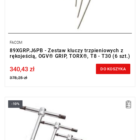
FACOM
89XGRP.J6PB - Zestaw kluczy trzpieniowych z
rękojeścią, OGV® GRIP, TORX®, T8 - T30 (6 szt.)
340,43 zł
Price tax included
DO KOSZYKA
378,25 zł
-10%
• Zakres zestawu: 2 - 10 mm
• Ilość elementów w zestawie: 8
• Zawiera:
- klucze trzpieniowe z rękojeścią "T", 6-kątne: 2 - 2,5 - 3 - 4 - 5 - 6
- 8 - 10 mm