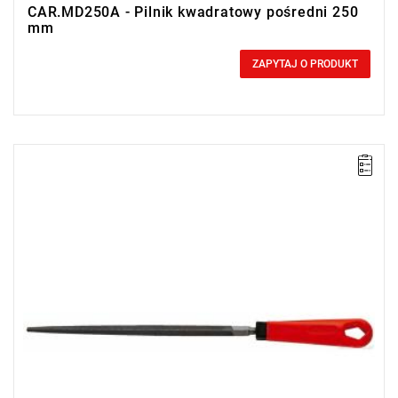
CAR.MD250A - Pilnik kwadratowy pośredni 250
mm
0,00 zł
Price tax included
ZAPYTAJ O PRODUKT
Długość: 150 mm,
Waga: 0,1 kg.
Typ gwarancji:
L