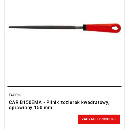
FACOM
CAR.B150EMA - Pilnik zdzierak kwadratowy,
oprawiany 150 mm
0,00 zł
Price tax included
ZAPYTAJ O PRODUKT