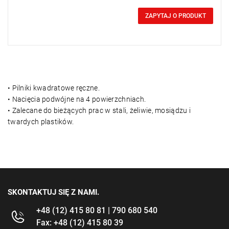
0,00 zł
Price tax included
ZAPYTAJ O PRODUKT
• Pilniki kwadratowe ręczne.
• Nacięcia podwójne na 4 powierzchniach.
• Zalecane do bieżących prac w stali, żeliwie, mosiądzu i
twardych plastików.
SKONTAKTUJ SIĘ Z NAMI.
+48 (12) 415 80 81 | 790 680 540
Fax: +48 (12) 415 80 39