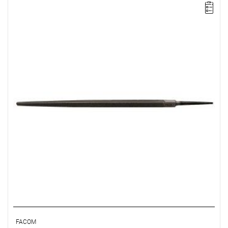
Długość: 250 mm,
Waga: 0,14 kg.
Typ gwarancji:
L
FACOM