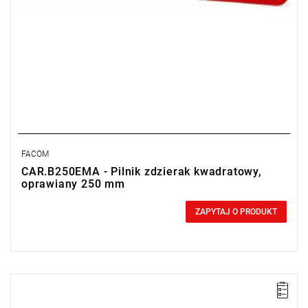
FACOM
CAR.B250EMA - Pilnik zdzierak kwadratowy,
oprawiany 250 mm
0,00 zł
Price tax included
ZAPYTAJ O PRODUKT
Długość: 150 mm,
Waga: 0,06 kg.