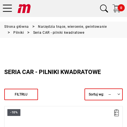
0
Strona główna
Narzędzia tnące, wiercenie, gwintowanie
Pilniki
Seria CAR - pilniki kwadratowe
SERIA CAR - PILNIKI KWADRATOWE
--
FILTRUJ
Sortuj wg:
-10%
Długość: 200 mm,
Waga: 0,08 kg.
Typ gwarancji:
L