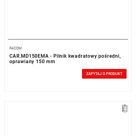
FACOM
CAR.MD150EMA - Pilnik kwadratowy pośredni,
oprawiany 150 mm
0,00 zł
Price tax included
ZAPYTAJ O PRODUKT
UWAGA: Produkt wycofany ze sprzedaży przez producenta. Brak
sugerowanych zamienników.
Długość: 150 mm,
Waga: 0,1 kg.