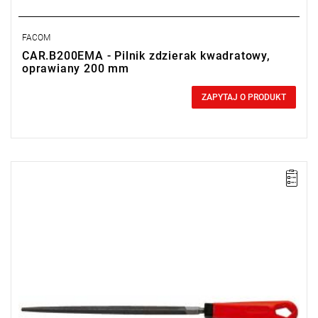
FACOM
CAR.B200EMA - Pilnik zdzierak kwadratowy,
oprawiany 200 mm
0,00 zł
Price tax included
ZAPYTAJ O PRODUKT
UWAGA: Produkt wycofany ze sprzedaży przez producenta. Brak
sugerowanych zamienników.
Długość: 250 mm,
Waga: 0,19 kg.