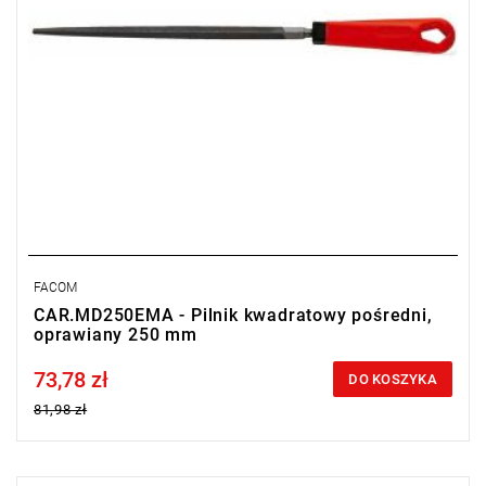
FACOM
CAR.MD250EMA - Pilnik kwadratowy pośredni,
oprawiany 250 mm
73,78 zł
Price tax included
DO KOSZYKA
81,98 zł