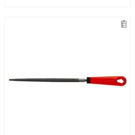
Długość: 200 mm,
Waga: 0,12 kg.
Typ gwarancji:
L