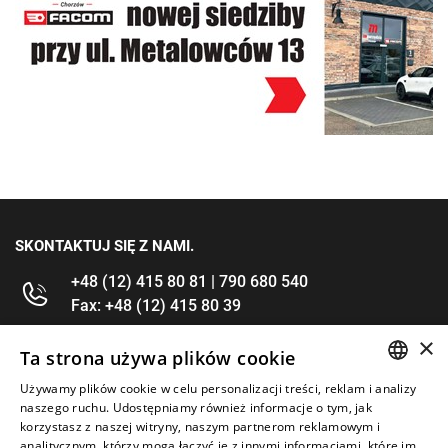
SKONTAKTUJ SIĘ Z NAMI.
+48 (12) 415 80 81 | 790 680 540
Fax: +48 (12) 415 80 39
×
kontakt@im-narzedzia.pl
Ta strona używa plików cookie
Używamy plików cookie w celu personalizacji treści, reklam i analizy
POLISH
INFORMACJE
naszego ruchu. Udostępniamy również informacje o tym, jak
korzystasz z naszej witryny, naszym partnerom reklamowym i
ENGLISH
analitycznym, którzy mogą łączyć je z innymi informacjami, które im
OFERTA