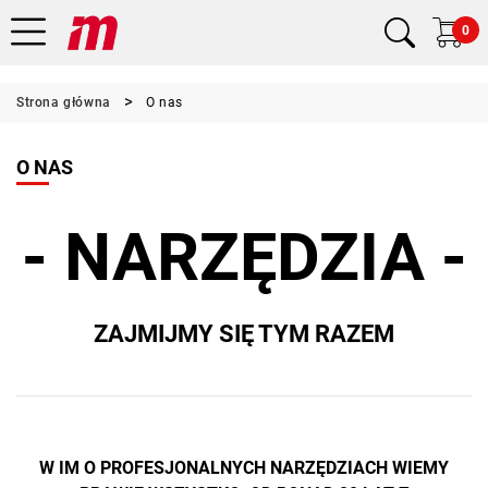
0
Strona główna
O nas
O NAS
- NARZĘDZIA -
ZAJMIJMY SIĘ TYM RAZEM
W IM O PROFESJONALNYCH NARZĘDZIACH WIEMY