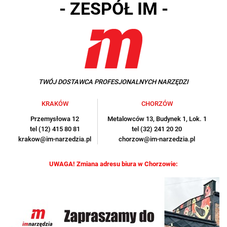
- ZESPÓŁ IM -
TWÓJ DOSTAWCA PROFESJONALNYCH NARZĘDZI
KRAKÓW
CHORZÓW
Przemysłowa 12
Metalowców 13, Budynek 1, Lok. 1
tel (12) 415 80 81
tel (32) 241 20 20
krakow@im-narzedzia.pl
chorzow@im-narzedzia.pl
UWAGA! Zmiana adresu biura w Chorzowie: