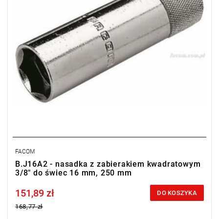
FACOM
B.J16A2 - nasadka z zabierakiem kwadratowym
3/8" do świec 16 mm, 250 mm
151,89 zł
Price tax included
DO KOSZYKA
168,77 zł