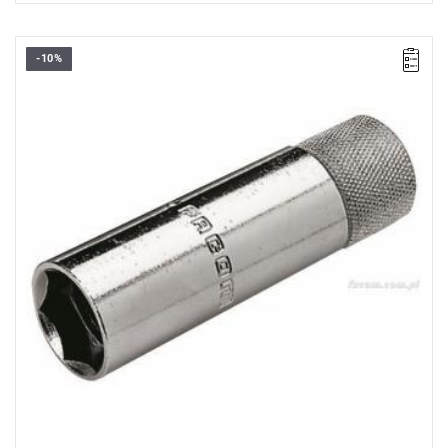
-10%
D: 16 mm
L: 90 mm
Masa: 130 g
Typ gwarancji:
E
(Bezpłatna wymiana produktu bez ograniczenia
w czasie)