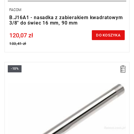
FACOM
B.J16A1 - nasadka z zabierakiem kwadratowym
3/8" do świec 16 mm, 90 mm
120,07 zł
Price tax included
DO KOSZYKA
133,41 zł
-10%
D: 14 mm
L: 250 mm
Masa: 245 g
Typ gwarancji:
E
(Bezpłatna wymiana produktu bez ograniczenia
w czasie)