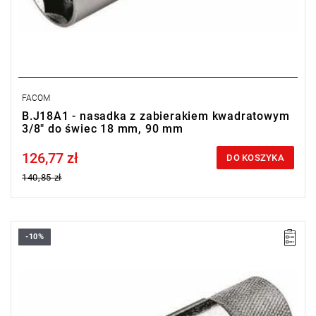
FACOM
B.J18A1 - nasadka z zabierakiem kwadratowym
3/8" do świec 18 mm, 90 mm
126,77 zł
Price tax included
DO KOSZYKA
140,85 zł
-10%
D: 16 mm
L: 250 mm
Masa: 350 g
Typ gwarancji:
E
(Bezpłatna wymiana produktu bez ograniczenia
w czasie)