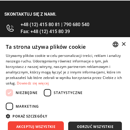
SKONTAKTUJ SIĘ Z NAMI.
+48 (12) 415 80 81 | 790 680 540
Fax: +48 (12) 415 80 39
×
kontakt@im-narzedzia.pl
Ta strona używa plików cookie
Używamy plików cookie w celu personalizacji treści, reklam i analizy
POLISH
INFORMACJE
naszego ruchu. Udostępniamy również informacje o tym, jak
korzystasz z naszej witryny, naszym partnerom reklamowym i
ENGLISH
analitycznym, którzy mogą łączyć je z innymi informacjami, które im
OFERTA
przekazałeś lub które zebrali w wyniku korzystania przez Ciebie z ich
usług.
Dowiedz się więcej
MOJE KONTO
NIEZBĘDNE
STATYSTYCZNE
OBSERWUJ NAS
MARKETING
POKAŻ SZCZEGÓŁY
AKCEPTUJ WSZYSTKIE
ODRZUĆ WSZYSTKIE
Copyright 2026: IM Kraków
Created by: Waynet