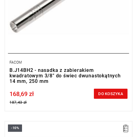
FACOM
B.J14BH2 - nasadka z zabierakiem
kwadratowym 3/8" do świec dwunastokątnych
14 mm, 250 mm
168,69 zł
Price tax included
DO KOSZYKA
187,43 zł
-10%
D: 14 mm
L: 90 mm