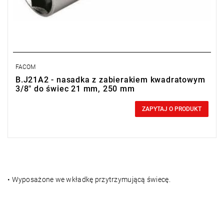
FACOM
B.J21A2 - nasadka z zabierakiem kwadratowym
3/8" do świec 21 mm, 250 mm
0,00 zł
Price tax included
ZAPYTAJ O PRODUKT
• Wyposażone we wkładkę przytrzymującą świecę.