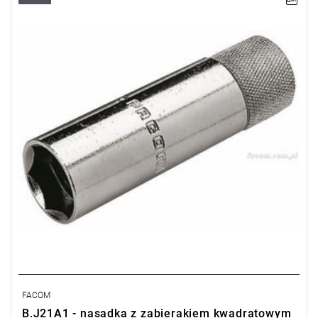
D: 20,8 mm
L: 90 mm
Masa: 200 g
Typ gwarancji:
E
(Bezpłatna wymiana produktu bez ograniczenia
w czasie)
FACOM
B.J21A1 - nasadka z zabierakiem kwadratowym