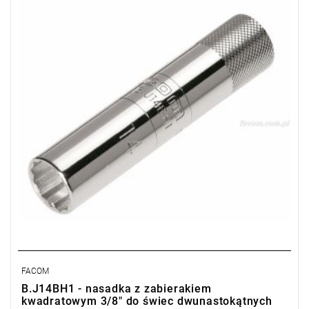
Masa: 90 g
Typ gwarancji:
E
(Bezpłatna wymiana produktu bez ograniczenia
w czasie)
FACOM
B.J14BH1 - nasadka z zabierakiem
kwadratowym 3/8" do świec dwunastokątnych