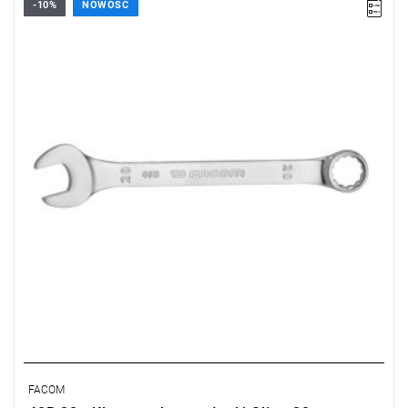
-10%
NOWOŚĆ
• Rozmiar: 20 mm
• Oczko 12-kątne
Typ gwarancji:
E
(Bezpłatna wymiana produktu bez ograniczenia
w czasie)
FACOM