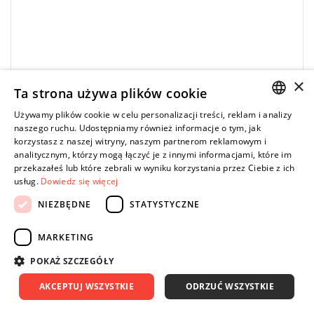
×
Ta strona używa plików cookie
Używamy plików cookie w celu personalizacji treści, reklam i analizy
POLISH
FACOM
naszego ruchu. Udostępniamy również informacje o tym, jak
korzystasz z naszej witryny, naszym partnerom reklamowym i
40B.12 - Klucz oczkowo-płaski Slim, 12 mm
ENGLISH
analitycznym, którzy mogą łączyć je z innymi informacjami, które im
przekazałeś lub które zebrali w wyniku korzystania przez Ciebie z ich
19,85 zł
Price tax included
DO KOSZYKA
usług.
Dowiedz się więcej
22,06 zł
NIEZBĘDNE
STATYSTYCZNE
MARKETING
-10%
• Rozmiar: 8 mm
POKAŻ SZCZEGÓŁY
AKCEPTUJ WSZYSTKIE
ODRZUĆ WSZYSTKIE