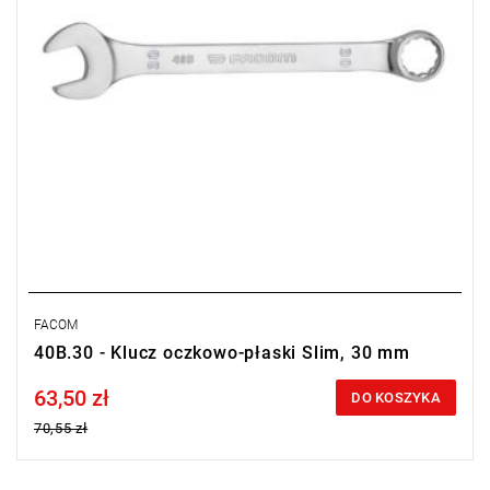
FACOM
40B.30 - Klucz oczkowo-płaski Slim, 30 mm
63,50 zł
Price tax included
DO KOSZYKA
70,55 zł