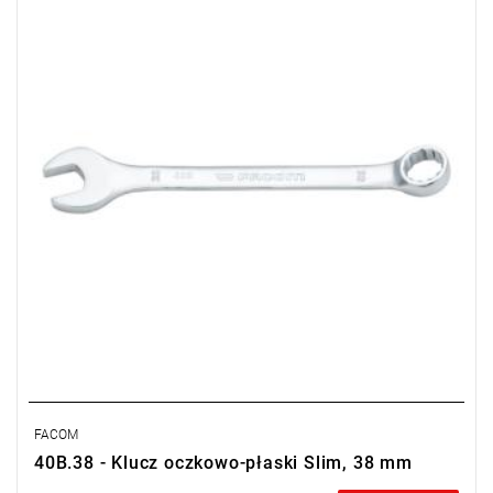
Typ gwarancji:
E
(Bezpłatna wymiana produktu bez ograniczenia
w czasie)
FACOM
40B.38 - Klucz oczkowo-płaski Slim, 38 mm