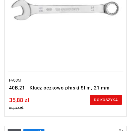
FACOM
40B.21 - Klucz oczkowo-płaski Slim, 21 mm
35,88 zł
Price tax included
DO KOSZYKA
39,87 zł