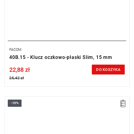
FACOM
40B.15 - Klucz oczkowo-płaski Slim, 15 mm
22,88 zł
Price tax included
DO KOSZYKA
25,42 zł
-10%
• Rozmiar: 14 mm