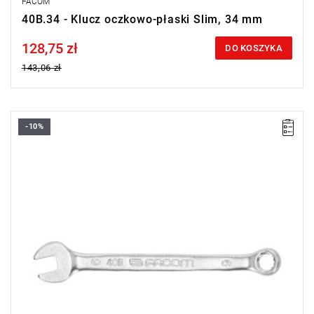
FACOM
40B.34 - Klucz oczkowo-płaski Slim, 34 mm
128,75 zł
Price tax included
DO KOSZYKA
143,06 zł
-10%
• Rozmiar: 6 mm