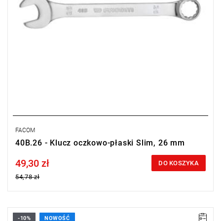
FACOM
40B.26 - Klucz oczkowo-płaski Slim, 26 mm
49,30 zł
Price tax included
DO KOSZYKA
54,78 zł
-10%
NOWOŚĆ