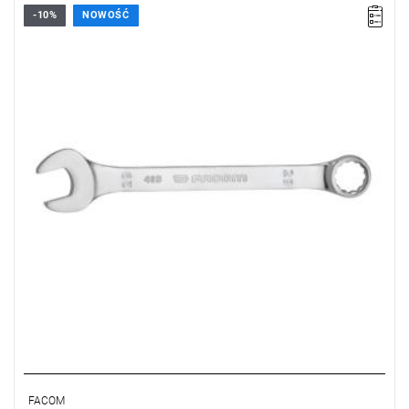
-10%
NOWOŚĆ
• Rozmiar: 29 mm
• Oczko 12-kątne
Typ gwarancji:
E
(Bezpłatna wymiana produktu bez ograniczenia
w czasie)
FACOM