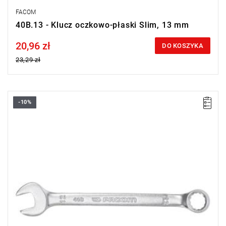
FACOM
40B.13 - Klucz oczkowo-płaski Slim, 13 mm
20,96 zł
Price tax included
DO KOSZYKA
23,29 zł
-10%
• Rozmiar: 12 mm