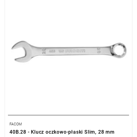
• Oczko 12-kątne
Typ gwarancji:
E
(Bezpłatna wymiana produktu bez ograniczenia
w czasie)
FACOM
40B.28 - Klucz oczkowo-płaski Slim, 28 mm