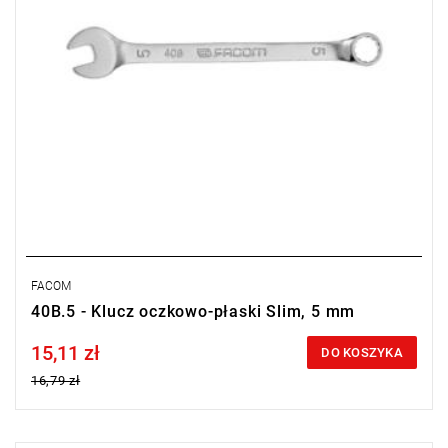
FACOM
40B.5 - Klucz oczkowo-płaski Slim, 5 mm
15,11 zł
Price tax included
DO KOSZYKA
16,79 zł