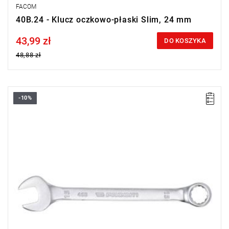
FACOM
40B.24 - Klucz oczkowo-płaski Slim, 24 mm
43,99 zł
Price tax included
DO KOSZYKA
48,88 zł
-10%
• Rozmiar: 15 mm