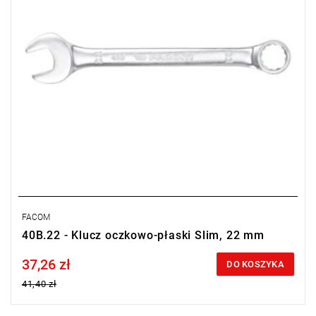
FACOM
40B.22 - Klucz oczkowo-płaski Slim, 22 mm
37,26 zł
Price tax included
DO KOSZYKA
41,40 zł