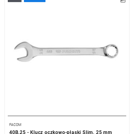
• Rozmiar: 25 mm
• Oczko 12-kątne
Typ gwarancji:
E
(Bezpłatna wymiana produktu bez ograniczenia
w czasie)
FACOM
40B.25 - Klucz oczkowo-płaski Slim, 25 mm