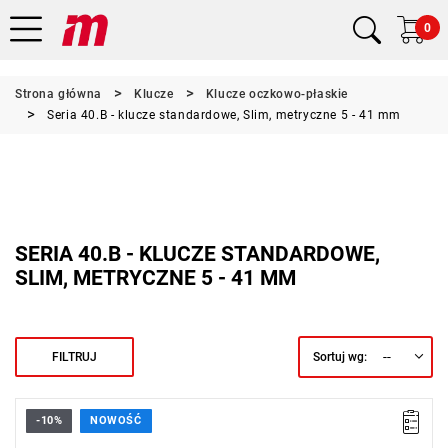
0
Strona główna
Klucze
Klucze oczkowo-płaskie
Seria 40.B - klucze standardowe, Slim, metryczne 5 - 41 mm
SERIA 40.B - KLUCZE STANDARDOWE,
SLIM, METRYCZNE 5 - 41 MM
--
FILTRUJ
Sortuj wg:
-10%
NOWOŚĆ
• Rozmiar: 38 mm
• Oczko 12-kątne