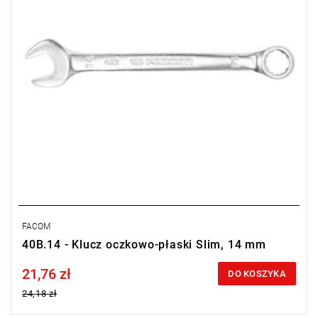
FACOM
40B.14 - Klucz oczkowo-płaski Slim, 14 mm
21,76 zł
Price tax included
DO KOSZYKA
24,18 zł