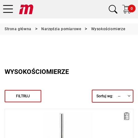
0
Strona główna
Narzędzia pomiarowe
Wysokościomierze
WYSOKOŚCIOMIERZE
--
FILTRUJ
Sortuj wg:
Waga: 1,745 kg.
Typ gwarancji:
E
(Bezpłatna wymiana produktu bez ograniczenia
w czasie)