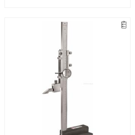
UWAGA: Produkt wycofany ze sprzedaży przez producenta. Brak
sugerowanych zamienników.
Długość: 300 mm,
Waga: 3,28 kg.