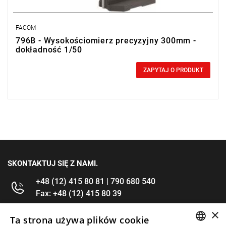
FACOM
796B - Wysokościomierz precyzyjny 300mm -
dokładność 1/50
0,00 zł
Price tax included
ZAPYTAJ O PRODUKT
SKONTAKTUJ SIĘ Z NAMI.
+48 (12) 415 80 81 | 790 680 540
Fax: +48 (12) 415 80 39
×
kontakt@im-narzedzia.pl
Ta strona używa plików cookie