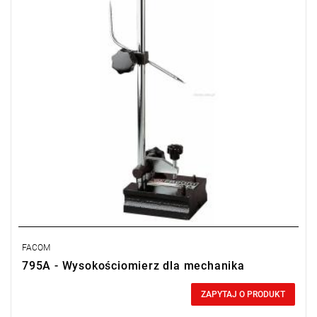
FACOM
795A - Wysokościomierz dla mechanika
0,00 zł
Price tax included
ZAPYTAJ O PRODUKT