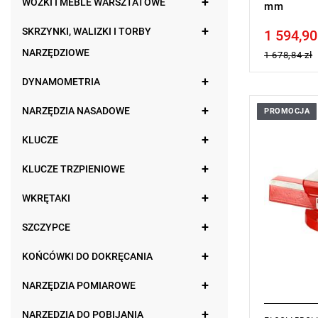
WÓZKI I MEBLE WARSZTATOWE
mm
SKRZYNKI, WALIZKI I TORBY
1 594,90
Price tax in
NARZĘDZIOWE
1 678,84 zł
DYNAMOMETRIA
NARZĘDZIA NASADOWE
PROMOCJA
- Szczęki 
wytrzymało
KLUCZE
HRc.
- Szczęki V
Twardość 
KLUCZE TRZPIENIOWE
- System re
kasowania 
WKRĘTAKI
SZCZYPCE
KOŃCÓWKI DO DOKRĘCANIA
NARZĘDZIA POMIAROWE
NARZĘDZIA DO POBIJANIA