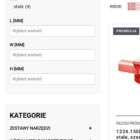
stałe
(4)
WIDOK:
L [MM]
PROMOCJA
- Szczęki 
wytrzymało
W [MM]
HRc.
- Szczęki V
Twardość 
- System re
kasowania 
H [MM]
KATEGORIE
FACOM PRO
ZESTAWY NARZĘDZI
1224.150E
stałe, sz