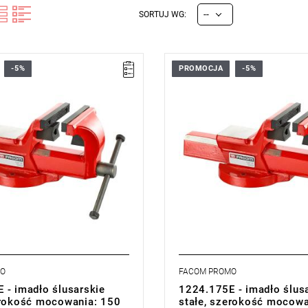
--
SORTUJ WG:
-5%
PROMOCJA
-5%
równoległe wymienne. Wysoka
- Szczęki równoległe wymienne.
ść na zużycie. twardość 56/62
wytrzymałość na zużycie. tward
HRc.
 do zaciskania rur, wyjmowalne.
- Szczęki V do zaciskania rur, w
45/50 HRc
Twardość 45/50 HRc
gulacji z 2 śrubami do
- System regulacji z 2 śrubami d
luzów.
kasowania luzów.
MO
FACOM PROMO
 - imadło ślusarskie
1224.175E - imadło ślus
erokość mocowania: 150
stałe, szerokość mocowa