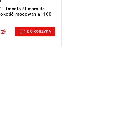
MO
 - imadło ślusarskie
erokość mocowania: 100
 zł
cluded
DO KOSZYKA