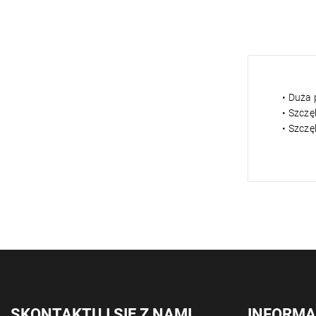
• Duża
• Szcz
• Szczę
SKONTAKTUJ SIĘ Z NAMI.
INFORMA