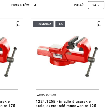
4
POKAŻ:
24
PRODUKTÓW:
PROMOCJA
-5%
 Wysoka
- Szczęki równoległe wymienne. Wysoka
ość 56/62
wytrzymałość na zużycie. twardość 56/62
HRc.
yjmowalne.
- Szczęki V do zaciskania rur, wyjmowalne.
Twardość 45/50 HRc
o
- System regulacji z 2 śrubami do
kasowania luzów.
FACOM PROMO
arskie
1224.125E - imadło ślusarskie
nia: 175
stałe, szerokość mocowania: 125