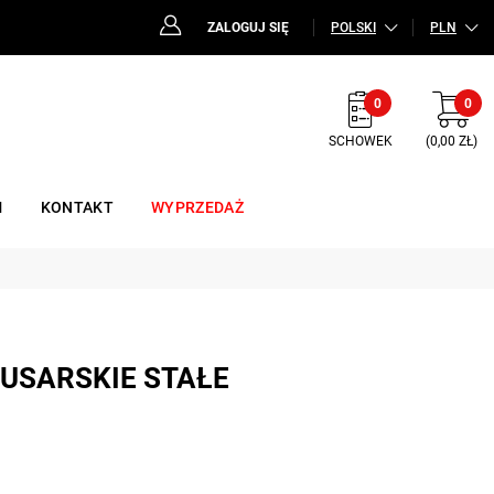
ZALOGUJ SIĘ
POLSKI
PLN
0
0
SCHOWEK
(0,00 ZŁ)
M
KONTAKT
WYPRZEDAŻ
LUSARSKIE STAŁE