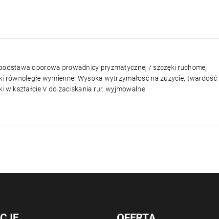
 podstawa oporowa prowadnicy pryzmatycznej / szczęki ruchomej.
ęki równoległe wymienne. Wysoka wytrzymałość na zużycie, twardość
ki w kształcie V do zaciskania rur, wyjmowalne.
CJE
OFERTA