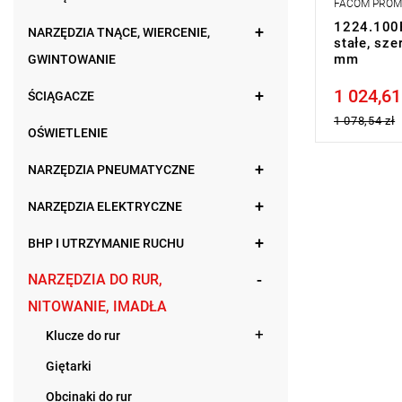
FACOM PRO
1224.100E
NARZĘDZIA TNĄCE, WIERCENIE,
stałe, sz
mm
GWINTOWANIE
1 024,61
Price tax in
ŚCIĄGACZE
1 078,54 zł
OŚWIETLENIE
NARZĘDZIA PNEUMATYCZNE
NARZĘDZIA ELEKTRYCZNE
BHP I UTRZYMANIE RUCHU
NARZĘDZIA DO RUR,
NITOWANIE, IMADŁA
Klucze do rur
Giętarki
Obcinaki do rur