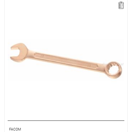
Długość: 340 mm,
Waga: 0,67 kg.
Typ gwarancji:
E
(Bezpłatna wymiana produktu bez ograniczenia
w czasie)
FACOM