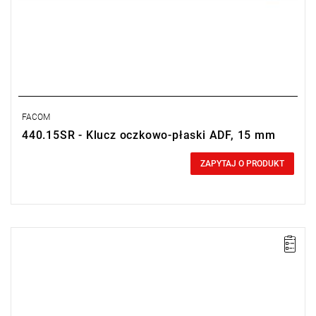
FACOM
440.15SR - Klucz oczkowo-płaski ADF, 15 mm
0,00 zł
Price tax included
ZAPYTAJ O PRODUKT
Długość: 175 mm,
Waga: 0,12 kg.
Typ gwarancji:
E
(Bezpłatna wymiana produktu bez ograniczenia
w czasie)