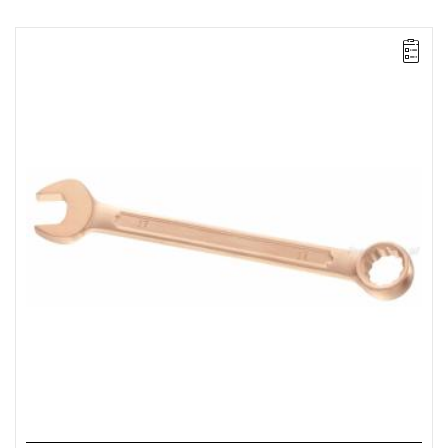
Długość: 175 mm,
Waga: 0,075 kg.
Typ gwarancji:
E
(Bezpłatna wymiana produktu bez ograniczenia
w czasie)