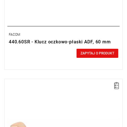
FACOM
440.60SR - Klucz oczkowo-płaski ADF, 60 mm
0,00 zł
Price tax included
ZAPYTAJ O PRODUKT
Długość: 480 mm,
Waga: 1,90 kg.
Typ gwarancji:
E
(Bezpłatna wymiana produktu bez ograniczenia
w czasie)