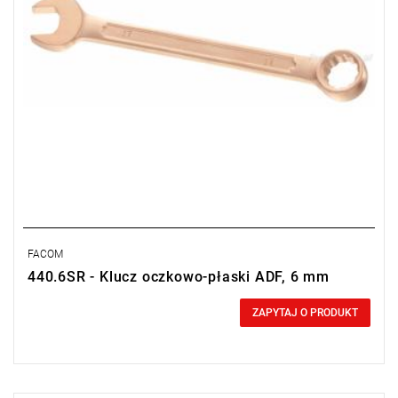
FACOM
440.6SR - Klucz oczkowo-płaski ADF, 6 mm
0,00 zł
Price tax included
ZAPYTAJ O PRODUKT