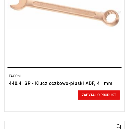
FACOM
440.41SR - Klucz oczkowo-płaski ADF, 41 mm
0,00 zł
Price tax included
ZAPYTAJ O PRODUKT