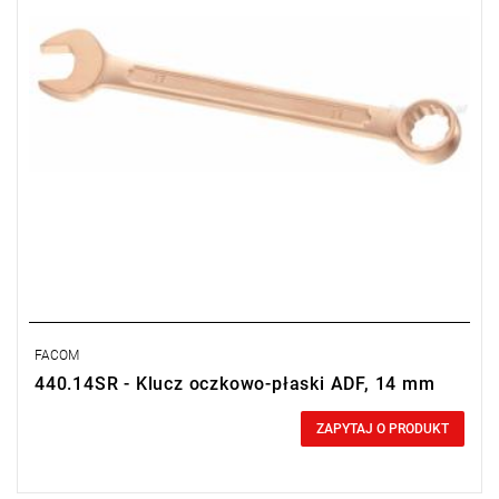
FACOM
440.14SR - Klucz oczkowo-płaski ADF, 14 mm
0,00 zł
Price tax included
ZAPYTAJ O PRODUKT