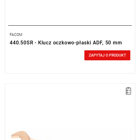
FACOM
440.50SR - Klucz oczkowo-płaski ADF, 50 mm
0,00 zł
Price tax included
ZAPYTAJ O PRODUKT
Długość: 430 mm,
Waga: 1,40 kg.
Typ gwarancji:
E
(Bezpłatna wymiana produktu bez ograniczenia
w czasie)