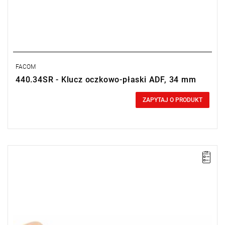
FACOM
440.34SR - Klucz oczkowo-płaski ADF, 34 mm
0,00 zł
Price tax included
ZAPYTAJ O PRODUKT
Długość: 105 mm,
Waga: 0,02 kg.
Typ gwarancji:
E
(Bezpłatna wymiana produktu bez ograniczenia
w czasie)