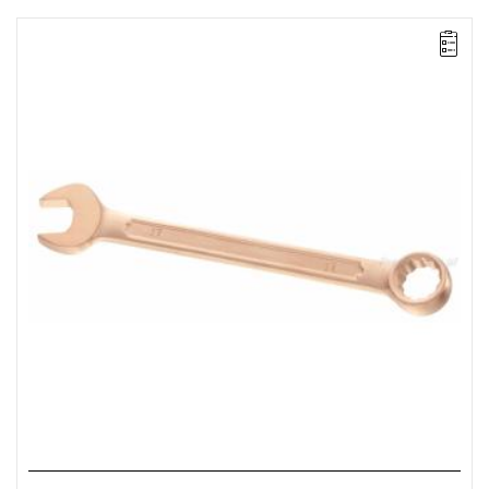
Długość: 195 mm,
Waga: 0,155 kg.
Typ gwarancji:
E
(Bezpłatna wymiana produktu bez ograniczenia
w czasie)