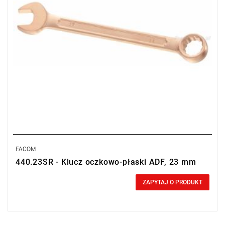
FACOM
440.23SR - Klucz oczkowo-płaski ADF, 23 mm
0,00 zł
Price tax included
ZAPYTAJ O PRODUKT