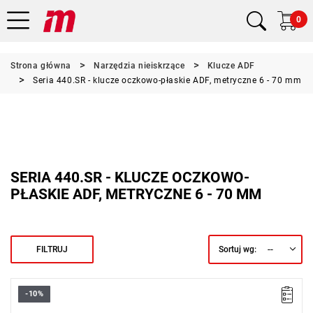
0
Strona główna
Narzędzia nieiskrzące
Klucze ADF
Seria 440.SR - klucze oczkowo-płaskie ADF, metryczne 6 - 70 mm
SERIA 440.SR - KLUCZE OCZKOWO-
PŁASKIE ADF, METRYCZNE 6 - 70 MM
--
FILTRUJ
Sortuj wg:
-10%
Długość: 430 mm,
Waga: 1,40 kg.