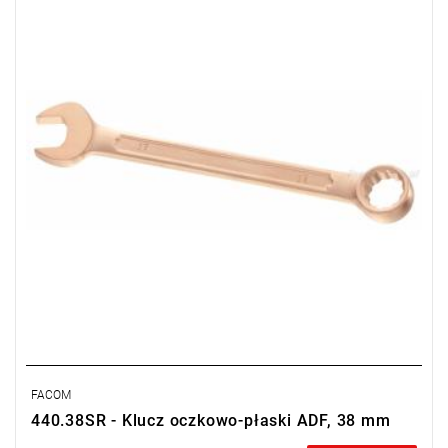
Typ gwarancji:
E
(Bezpłatna wymiana produktu bez ograniczenia
w czasie)
FACOM
440.38SR - Klucz oczkowo-płaski ADF, 38 mm