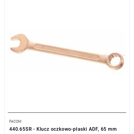
sugerowanych zamienników.
Długość: 595 mm,
Waga: 3,70 kg.
FACOM
440.65SR - Klucz oczkowo-płaski ADF, 65 mm