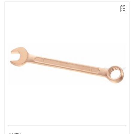
Długość: 245 mm,
Waga: 0,25 kg.
Typ gwarancji:
E
(Bezpłatna wymiana produktu bez ograniczenia
w czasie)