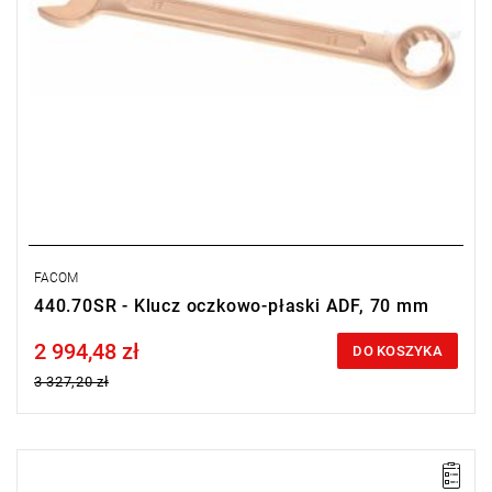
FACOM
440.70SR - Klucz oczkowo-płaski ADF, 70 mm
2 994,48 zł
Price tax included
DO KOSZYKA
3 327,20 zł
UWAGA: Produkt wycofany ze sprzedaży przez producenta. Brak