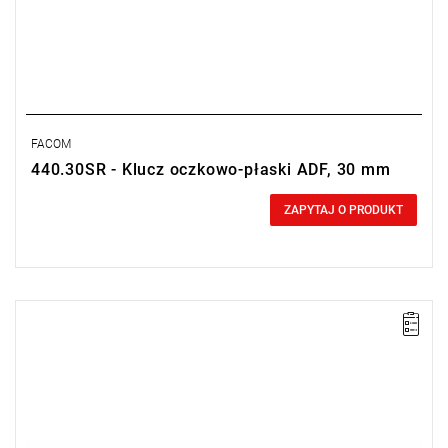
FACOM
440.30SR - Klucz oczkowo-płaski ADF, 30 mm
0,00 zł
Price tax included
ZAPYTAJ O PRODUKT
Długość: 265 mm,
Waga: 0,25 kg.
Typ gwarancji:
E
(Bezpłatna wymiana produktu bez ograniczenia
w czasie)