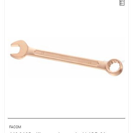
Długość: 360 mm,
Waga: 0,89 kg.
Typ gwarancji:
E
(Bezpłatna wymiana produktu bez ograniczenia
w czasie)
FACOM