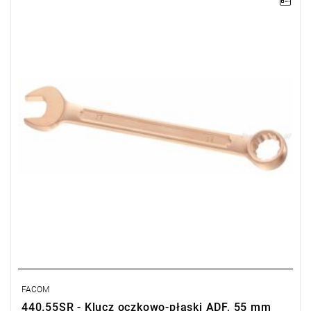
Długość: 560 mm,
Waga: 2,80 kg.
Typ gwarancji:
E
(Bezpłatna wymiana produktu bez ograniczenia
w czasie)
FACOM
440.55SR - Klucz oczkowo-płaski ADF, 55 mm