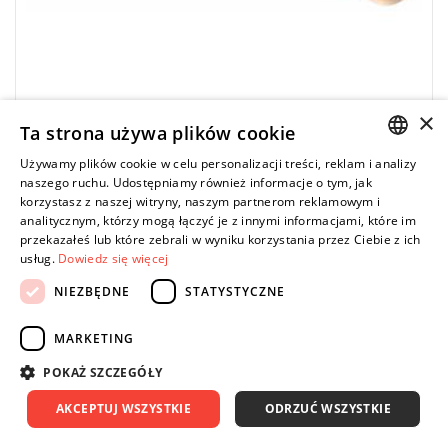
×
Ta strona używa plików cookie
Używamy plików cookie w celu personalizacji treści, reklam i analizy
POLISH
FACOM
naszego ruchu. Udostępniamy również informacje o tym, jak
korzystasz z naszej witryny, naszym partnerom reklamowym i
440.12SR - Klucz oczkowo-płaski ADF, 12 mm
ENGLISH
analitycznym, którzy mogą łączyć je z innymi informacjami, które im
przekazałeś lub które zebrali w wyniku korzystania przez Ciebie z ich
0,00 zł
Price tax included
ZAPYTAJ O PRODUKT
usług.
Dowiedz się więcej
NIEZBĘDNE
STATYSTYCZNE
MARKETING
Długość: 120 mm,
POKAŻ SZCZEGÓŁY
Waga: 0,035 kg.
Typ gwarancji:
E
(Bezpłatna wymiana produktu bez ograniczenia
AKCEPTUJ WSZYSTKIE
ODRZUĆ WSZYSTKIE
w czasie)