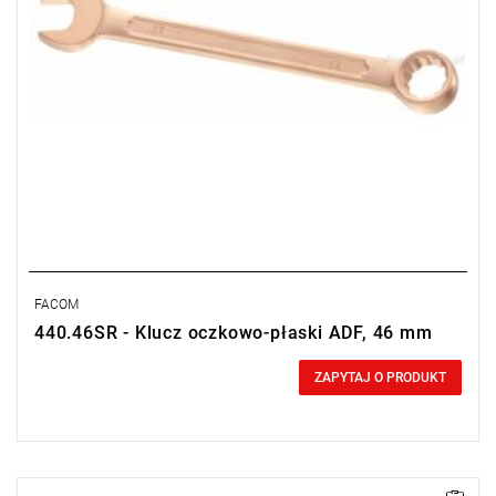
FACOM
440.46SR - Klucz oczkowo-płaski ADF, 46 mm
0,00 zł
Price tax included
ZAPYTAJ O PRODUKT