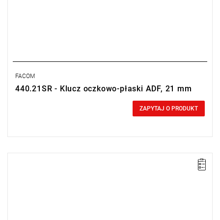
FACOM
440.21SR - Klucz oczkowo-płaski ADF, 21 mm
0,00 zł
Price tax included
ZAPYTAJ O PRODUKT
Długość: 230 mm,
Waga: 0,225 kg.
Typ gwarancji:
E
(Bezpłatna wymiana produktu bez ograniczenia
w czasie)