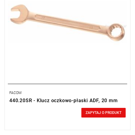
FACOM
440.20SR - Klucz oczkowo-płaski ADF, 20 mm
0,00 zł
Price tax included
ZAPYTAJ O PRODUKT