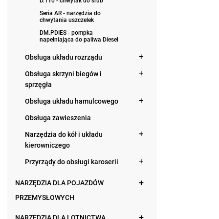
D.110 - chwytak do śrub
Seria AR - narzędzia do
chwytania uszczelek
DM.PDIES - pompka
napełniająca do paliwa Diesel
Obsługa układu rozrządu
Obsługa skrzyni biegów i
sprzęgła
Obsługa układu hamulcowego
Obsługa zawieszenia
Narzędzia do kół i układu
kierowniczego
Przyrządy do obsługi karoserii
NARZĘDZIA DLA POJAZDÓW
PRZEMYSŁOWYCH
NARZĘDZIA DLA LOTNICTWA