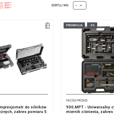
--
SORTUJ WG:
PROMOCJA
-5%
towe do maks. 12 cylindrów.
• Uniwersalny cyfrowy miernik ci
any przycisk włączający.
• Tester wielofunkcyjny.
i do wszystkich typów silników
• 12 szybkozłączy.
nych: system końcówek
• Przystosowany do wszystkich 
 w miejsce wtryskiwaczy lub
wysokoprężnych dzięki zastoso
onowych.
adapterów wtryskiwaczy i świec
mpatybilny z większością
• Zakres pomiaru od 0 do 300 ba
lników (Siemens, Bosch, Denso,
• Wymiary (dł. x szer. x wys.): 70
180 mm
miaru od 5 - 60 bar.
• Waga: 3,5 kg
ł. x szer. x wys.): 600 × 400 ×
Typ gwarancji:
L
kg
FACOM PROMO
mpresjometr do silników
900.MPT - Uniwersalny c
żnych, zakres pomiaru 5
miernik ciśnienia, zakre