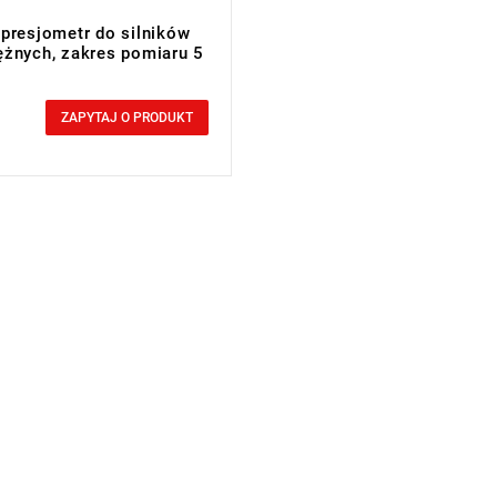
presjometr do silników
żnych, zakres pomiaru 5
cluded
ZAPYTAJ O PRODUKT