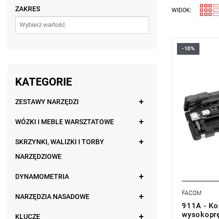
ZAKRES
WIDOK:
-10%
• Karty tes
• Zintegrow
• Odpowiedn
wysokopręż
KATEGORIE
wkręcanych
świec zapł
ZESTAWY NARZĘDZI
• Zestaw ko
typowych si
WÓZKI I MEBLE WARSZTATOWE
Delphi).
• Zakres po
• Wymiary (d
SKRZYNKI, WALIZKI I TORBY
100 mm
NARZĘDZIOWE
• Waga: 5 
DYNAMOMETRIA
FACOM
NARZĘDZIA NASADOWE
911A - Ko
wysokoprę
KLUCZE