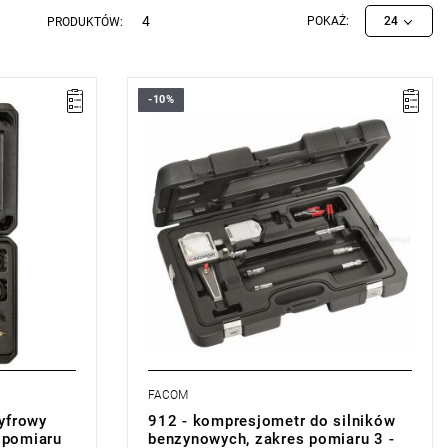
4
POKAŻ:
24
PRODUKTÓW:
-10%
śnienia.
Zakres pomiaru od 3 - 18 bar.
Masa: 2 kg.
silników
waniu
 żarowych.
r.
0 × 350 ×
FACOM
yfrowy
912 - kompresjometr do silników
s pomiaru
benzynowych, zakres pomiaru 3 -