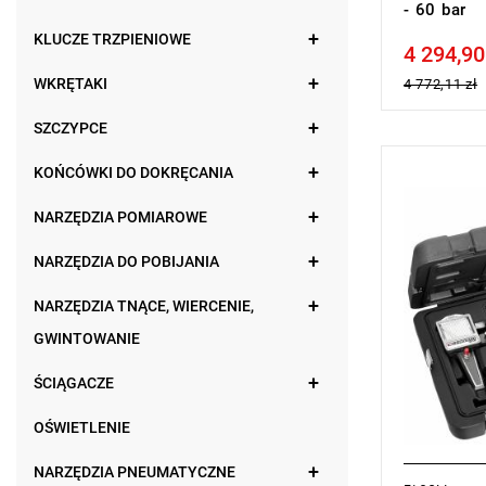
- 60 bar
KLUCZE TRZPIENIOWE
4 294,90
Price tax in
WKRĘTAKI
4 772,11 zł
SZCZYPCE
KOŃCÓWKI DO DOKRĘCANIA
UWAGA: Pro
przez prod
NARZĘDZIA POMIAROWE
zamiennikó
Zakres pomi
Masa: 2 kg.
NARZĘDZIA DO POBIJANIA
NARZĘDZIA TNĄCE, WIERCENIE,
GWINTOWANIE
ŚCIĄGACZE
OŚWIETLENIE
NARZĘDZIA PNEUMATYCZNE