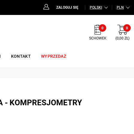
ZALOGUJ SIĘ
POLSKI
PLN
0
0
SCHOWEK
(0,00 ZŁ)
M
KONTAKT
WYPRZEDAŻ
IA - KOMPRESJOMETRY