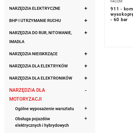
FACOM
NARZĘDZIA ELEKTRYCZNE
911 - kom
wysokoprę
- 60 bar
BHP I UTRZYMANIE RUCHU
0,00 zł
Price tax in
NARZĘDZIA DO RUR, NITOWANIE,
IMADŁA
NARZĘDZIA NIEISKRZĄCE
NARZĘDZIA DLA ELEKTRYKÓW
NARZĘDZIA DLA ELEKTRONIKÓW
NARZĘDZIA DLA
MOTORYZACJI
Ogólne wyposażenie warsztatu
Obsługa pojazdów
elektrycznych i hybrydowych