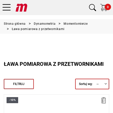
0
Strona główna
Dynamometria
Momentomierze
Ława pomiarowa z przetwornikami
ŁAWA POMIAROWA Z PRZETWORNIKAMI
--
FILTRUJ
Sortuj wg:
-10%
Napędzana kołem ręcznym w celu przykładania prawidłowego
momentu dokręcania.
Liniowa prędkość i siła zgodnie z normą ISO 6789.