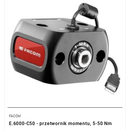
dokładność 0,5%
może być stosowany samodzielnie lub z ławą do kalibracji
CD12.A
dostarczany w plastikowym pudełku z certyfikatem kalibracji
do kluczy z końcówką na rozmiar 3/8"
waga urządzenia 1 kg
FACOM
E.6000-C50 - przetwornik momentu, 5-50 Nm