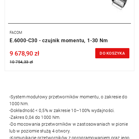
FACOM
E.6000-C30 - czujnik momentu, 1-30 Nm
9 678,90 zł
Price tax included
DO KOSZYKA
10 754,33 zł
-System modułowy przetworników momentu, o zakresie do
1000 Nm.
-Dokładność < 0,5% w zakresie 10–100% wydajności.
-Zakres 0,04 do 1000 Nm.
-Do mocowania przetworników w zastosowaniach w pionie
lub w poziomie służą 4 otwory.
-Komunikację przetworników z oprogramowaniem oraz jego