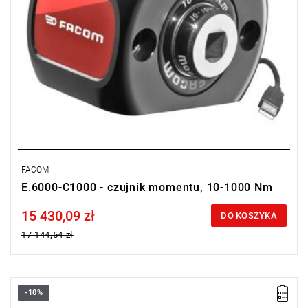
FACOM
E.6000-C1000 - czujnik momentu, 10-1000 Nm
15 430,09 zł
Price tax included
DO KOSZYKA
17 144,54 zł
-10%
zakres od 5-50 Nm