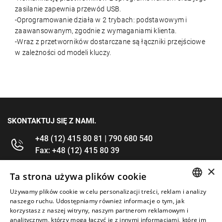
zasilanie zapewnia przewód USB.
-Oprogramowanie działa w 2 trybach: podstawowym i
zaawansowanym, zgodnie z wymaganiami klienta.
-Wraz z przetworników dostarczane są łączniki przejściowe
w zależności od modeli kluczy.
SKONTAKTUJ SIĘ Z NAMI.
+48 (12) 415 80 81 | 790 680 540
Fax: +48 (12) 415 80 39
×
kontakt@im-narzedzia.pl
Ta strona używa plików cookie
Używamy plików cookie w celu personalizacji treści, reklam i analizy
POLISH
INFORMACJE
naszego ruchu. Udostępniamy również informacje o tym, jak
korzystasz z naszej witryny, naszym partnerom reklamowym i
ENGLISH
analitycznym, którzy mogą łączyć je z innymi informacjami, które im
OFERTA