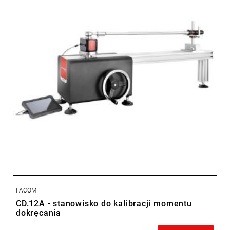
Przełożenie 1200:1.
Dokładność mniejsza niż 0,5%.
Aluminiowy korpus zwiększający trwałość
Poziom gwarantowany za pomocą platformy. Długość
regulowana w zależności od klucza dynamometrycznego
FACOM
CD.12A - stanowisko do kalibracji momentu
dokręcania