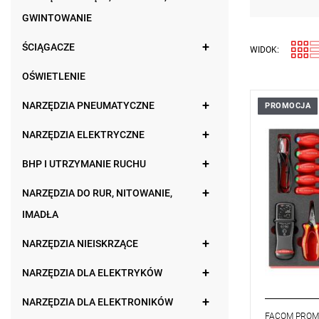
GWINTOWANIE
ŚCIĄGACZE
WIDOK:
OŚWIETLENIE
NARZĘDZIA PNEUMATYCZNE
PROMOCJA
• Moduł pi
przeznaczo
NARZĘDZIA ELEKTRYCZNE
elektryczny
• Mieści si
warsztatow
BHP I UTRZYMANIE RUCHU
• Wkładka
• Wymiary (d
NARZĘDZIA DO RUR, NITOWANIE,
mm
IMADŁA
• Waga: 4 
NARZĘDZIA NIEISKRZĄCE
NARZĘDZIA DLA ELEKTRYKÓW
NARZĘDZIA DLA ELEKTRONIKÓW
FACOM PRO