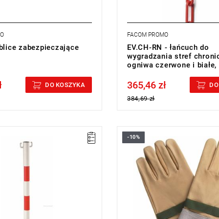
MO
FACOM PROMO
ablice zabezpieczające
EV.CH-RN - łańcuch do
wygradzania stref chroni
ogniwa czerwone i białe,
ł
365,46 zł
cluded
Price tax included
DO KOSZYKA
DO
384,69 zł
-10%
91 cm.
• Rozmiar: 10 mm (C)
0 kg.
• Masa: 160 g.
cji:
L
Typ gwarancji:
L