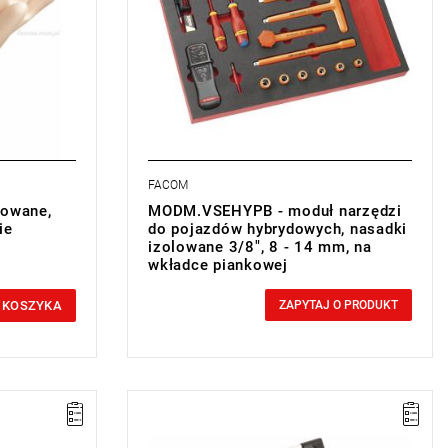
- 2 wkrętaki.
- 2 klucze oczkowe: 10 - 12 mm.
- Tester DAT-VAT.
FACOM
lowane,
MODM.VSEHYPB - moduł narzędzi
ie
do pojazdów hybrydowych, nasadki
izolowane 3/8", 8 - 14 mm, na
wkładce piankowej
0,00 zł
Price tax included
 KOSZYKA
ZAPYTAJ O PRODUKT
Zestaw narzędzi w skrzynce