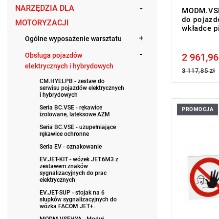
NARZĘDZIA DLA
MODM.VSE
do pojazd
MOTORYZACJI
wkładce p
Ogólne wyposażenie warsztatu
Obsługa pojazdów
2 961,96
Price tax in
elektrycznych i hybrydowych
3 117,85 zł
CM.HYELPB - zestaw do
serwisu pojazdów elektrycznych
i hybrydowych
Seria BC.VSE - rękawice
PROMOCJA
Wymiary (dł
izolowane, lateksowe AZM
Typ gwaran
Seria BC.VSE - uzupełniające
rękawice ochronne
Seria EV - oznakowanie
EV.JET-KIT - wózek JET.6M3 z
zestawem znaków
sygnalizacyjnych do prac
elektrycznych
EV.JET-SUP - stojak na 6
słupków sygnalizacyjnych do
wózka FACOM JET+.