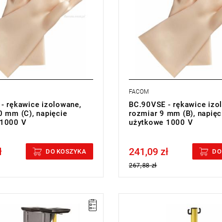
FACOM
- rękawice izolowane,
BC.90VSE - rękawice izo
0 mm (C), napięcie
rozmiar 9 mm (B), napięc
 1000 V
użytkowe 1000 V
ł
241,09 zł
cluded
Price tax included
DO KOSZYKA
DO
267,88 zł
50 kg.
Wysokość: 91 cm.
 szufladami: JET.6M3.
Masa: 4,400 kg.