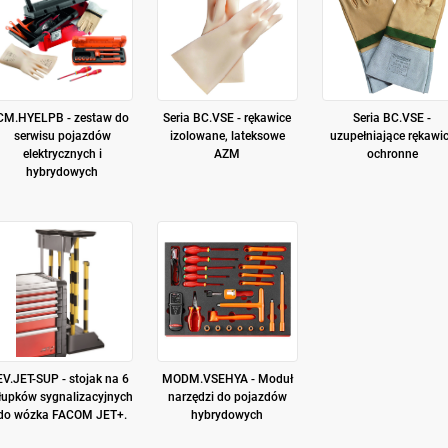
CM.HYELPB - zestaw do
Seria BC.VSE - rękawice
Seria BC.VSE -
serwisu pojazdów
izolowane, lateksowe
uzupełniające rękawi
elektrycznych i
AZM
ochronne
hybrydowych
EV.JET-SUP - stojak na 6
MODM.VSEHYA - Moduł
łupków sygnalizacyjnych
narzędzi do pojazdów
do wózka FACOM JET+.
hybrydowych