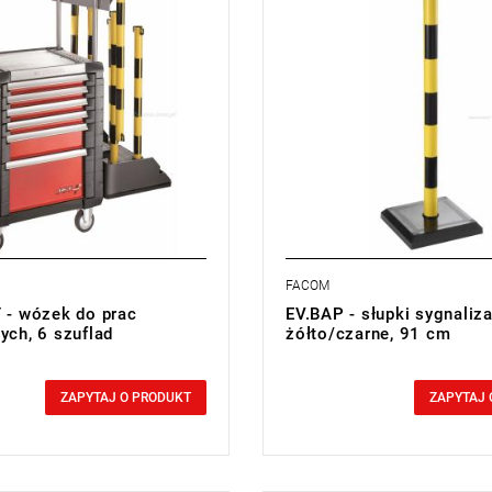
 6 słupków do znakowania.
Typ gwarancji:
L
ańcuchów plastikowych żółtych i
5 m.
 sygnalizacyjnych
sygnalizacyjna.
FACOM
T - wózek do prac
EV.BAP - słupki sygnaliz
ych, 6 szuflad
żółto/czarne, 91 cm
0,00 zł
cluded
Price tax included
ZAPYTAJ O PRODUKT
ZAPYTAJ 