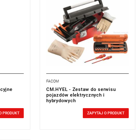
FACOM
acyjne
CM.HYEL - Zestaw do serwisu
pojazdów elektrycznych i
hybrydowych
0,00 zł
Price tax included
O PRODUKT
ZAPYTAJ O PRODUKT