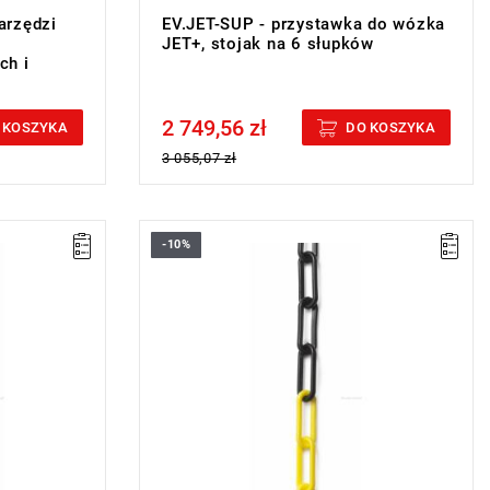
arzędzi
EV.JET-SUP - przystawka do wózka
JET+, stojak na 6 słupków
ch i
2 749,56 zł
Price tax included
 KOSZYKA
DO KOSZYKA
3 055,07 zł
-10%
Długość: 25 m.
Średnica ogniw: 7,3 mm.
Typ gwarancji:
L