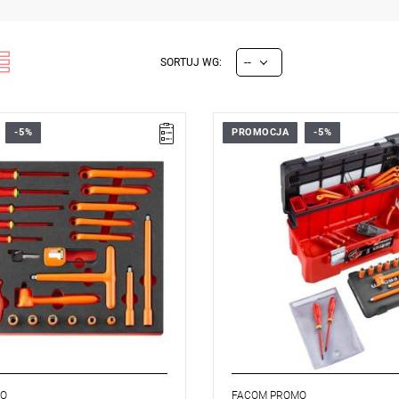
--
SORTUJ WG:
-5%
PROMOCJA
-5%
ankowy zawierający 23 narzędzia
• Zestaw dostarczany w skrzync
ne do pracy przy pojazdach
specyfikacja zawartości poniżej
ch.
ę w szufladzie wózka
ego Facom.
 piankowa PM.MODVSEHYA.
ł. x szer. x wys.): 560 x 410 x 46
kg
MO
FACOM PROMO