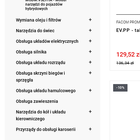
MODM.VSEHYA - Moduł
narzędzi do pojazdów
hybrydowych
Wymiana oleju i filtrów
FACOM PRO
EV.PP - t
Narzędzia do świec
Obsługa układów elektrycznych
Obsługa silnika
129,52 z
Price tax in
Obsługa układu rozrządu
136,34 zł
Obsługa skrzyni biegów i
sprzęgła
-10%
Wysokość: 
Obsługa układu hamulcowego
Masa: 4,40
Obsługa zawieszenia
Typ gwaran
Narzędzia do kół i układu
kierowniczego
Przyrządy do obsługi karoserii