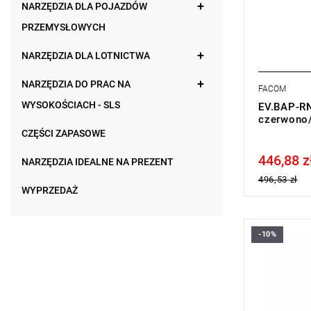
NARZĘDZIA DLA POJAZDÓW
PRZEMYSŁOWYCH
NARZĘDZIA DLA LOTNICTWA
NARZĘDZIA DO PRAC NA
FACOM
WYSOKOŚCIACH - SLS
EV.BAP-RN
czerwono/
CZĘŚCI ZAPASOWE
446,88 z
Price tax in
NARZĘDZIA IDEALNE NA PREZENT
496,53 zł
WYPRZEDAŻ
-10%
• Rozmiar:
• E: 1 mm
• Klasa: 0
• Napięcie
Typ gwaran