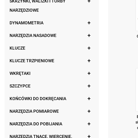
SKRZYNKI, WALIZKI I TORBY
NARZĘDZIOWE
DYNAMOMETRIA
NARZĘDZIA NASADOWE
KLUCZE
KLUCZE TRZPIENIOWE
WKRĘTAKI
SZCZYPCE
KOŃCÓWKI DO DOKRĘCANIA
NARZĘDZIA POMIAROWE
s
NARZĘDZIA DO POBIJANIA
NARZĘDZIA TNĄCE, WIERCENIE,