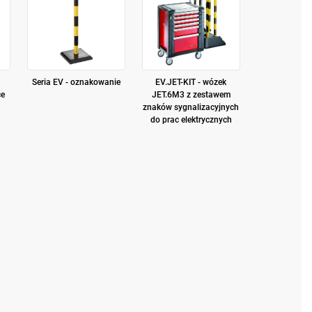
Seria EV - oznakowanie
EV.JET-KIT - wózek
ce
JET.6M3 z zestawem
znaków sygnalizacyjnych
do prac elektrycznych