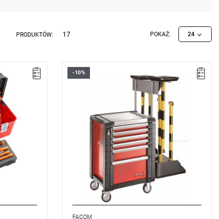
17
POKAŻ:
24
PRODUKTÓW:
-10%
e BP.P26A,
Waga: 19,44 kg
.
Typ gwarancji:
L
FACOM