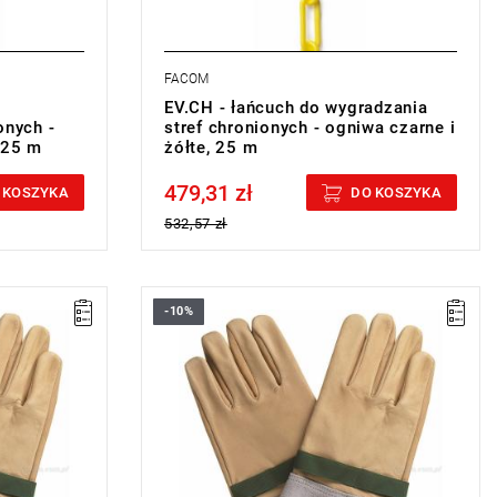
FACOM
EV.CH - łańcuch do wygradzania
onych -
stref chronionych - ogniwa czarne i
 25 m
żółte, 25 m
479,31 zł
Price tax included
 KOSZYKA
DO KOSZYKA
532,57 zł
-10%
• Rozmiar: 9 mm (B)
• Masa: 160 g.
Typ gwarancji:
L