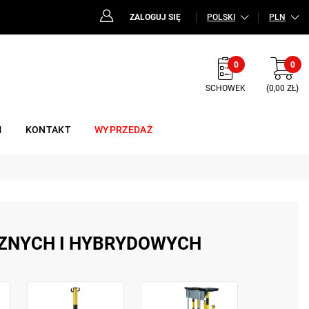
ZALOGUJ SIĘ
POLSKI
PLN
0
0
SCHOWEK
(0,00 ZŁ)
M
KONTAKT
WYPRZEDAŻ
ZNYCH I HYBRYDOWYCH