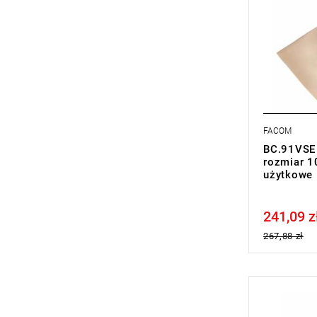
FACOM
BC.91VSE 
rozmiar 1
użytkowe
241,09 z
Price tax in
267,88 zł
• Masa: 75,
• Wózek z 6