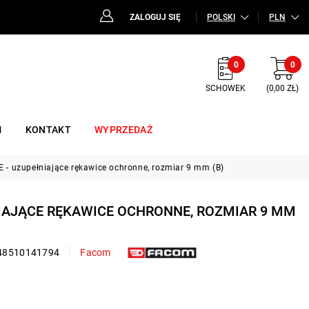
ZALOGUJ SIĘ
POLSKI
PLN
0
0
SCHOWEK
(0,00 ZŁ)
M
KONTAKT
WYPRZEDAŻ
 - uzupełniające rękawice ochronne, rozmiar 9 mm (B)
NIAJĄCE RĘKAWICE OCHRONNE, ROZMIAR 9 MM
48510141794
Facom