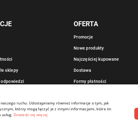
CJE
OFERTA
Promocje
Nowe produkty
tności
Najczęściej kupowane
łe sklepy
Dostawa
i odpowiedzi
Formy płatności
Informacje o leasingu
zy naszego ruchu. Udostępniamy również informacje o tym, jak
cznym, którzy mogą łączyć je z innymi informacjami, które im
h usług.
Dowiedz się więcej
G