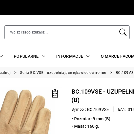
POPULARNE
INFORMACJE
O MARCE FACO
ualnej
Seria BC.VSE - uzupełniające rękawice ochronne
BC.109VSE
BC.109VSE - UZUPEŁ
(B)
Symbol:
BC.109VSE
EAN:
31
• Rozmiar: 9 mm (B)
• Masa: 160 g.