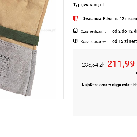
Typ gwarancji:
L
Gwarancja: Rękojmia 12 miesię
od 2 do 12 d
Czas realizacji:
od 15 zł net
Koszt dostawy:
211,99
235,54 zł
Najniższa cena w ciągu ostatnich