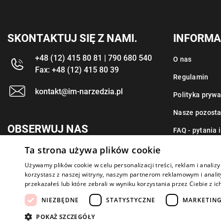
SKONTAKTUJ SIĘ Z NAMI.
INFORMA
+48 (12) 415 80 81 | 790 680 540
O nas
Fax: +48 (12) 415 80 39
Regulamin
kontakt@im-narzedzia.pl
Polityka prywa
Nasze pozosta
OBSERWUJ NAS
FAQ - pytania 
Ta strona używa plików cookie
Kontakt
Używamy plików cookie w celu personalizacji treści, reklam i anali
korzystasz z naszej witryny, naszym partnerom reklamowym i anality
przekazałeś lub które zebrali w wyniku korzystania przez Ciebie z ic
NIEZBĘDNE
STATYSTYCZNE
MARKETIN
Copyright 2026: IM Kraków
Created by: Waynet
POKAŻ SZCZEGÓŁY