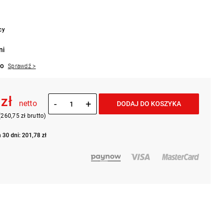
cy
ni
to
Sprawdź >
 zł
-
+
netto
DODAJ DO KOSZYKA
(260,75 zł brutto)
 30 dni: 201,78 zł