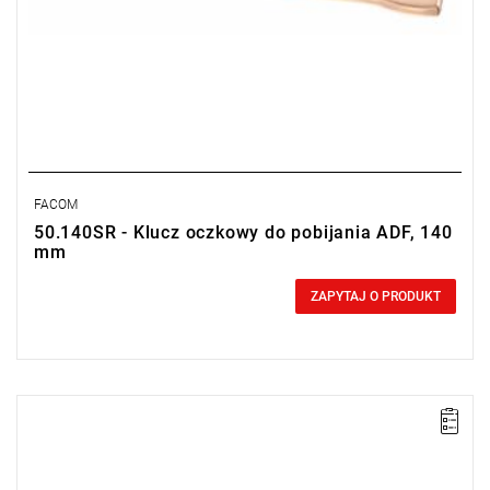
FACOM
50.140SR - Klucz oczkowy do pobijania ADF, 140
mm
0,00 zł
Price tax included
ZAPYTAJ O PRODUKT
Długość: 145 mm,
Waga: 0,21 kg.
Typ gwarancji:
E
(Bezpłatna wymiana produktu bez ograniczenia
w czasie)