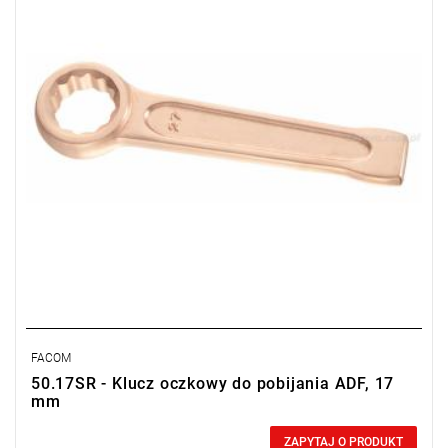
FACOM
50.17SR - Klucz oczkowy do pobijania ADF, 17
mm
0,00 zł
Price tax included
ZAPYTAJ O PRODUKT