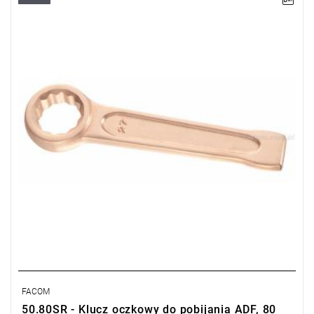
Długość: 350 mm,
Waga: 3,6 kg.
Typ gwarancji:
E
(Bezpłatna wymiana produktu bez ograniczenia
w czasie)
FACOM
50.80SR - Klucz oczkowy do pobijania ADF, 80