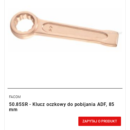
FACOM
50.85SR - Klucz oczkowy do pobijania ADF, 85
mm
0,00 zł
Price tax included
ZAPYTAJ O PRODUKT