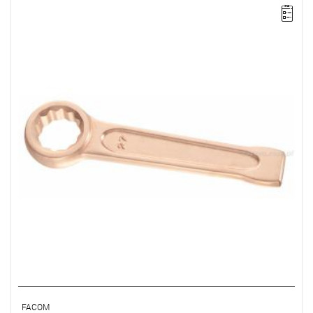
Długość: 390 mm,
Waga: 5,4 kg.
Typ gwarancji:
E
(Bezpłatna wymiana produktu bez ograniczenia
w czasie)
FACOM