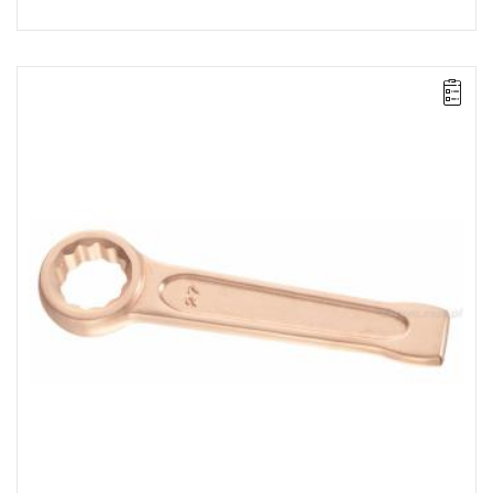
Długość: 320 mm,
Waga: 2,4 kg.
Typ gwarancji:
E
(Bezpłatna wymiana produktu bez ograniczenia
w czasie)