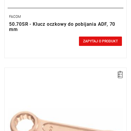
FACOM
50.70SR - Klucz oczkowy do pobijania ADF, 70
mm
0,00 zł
Price tax included
ZAPYTAJ O PRODUKT
Długość: 265 mm,
Waga: 1,4 kg.
Typ gwarancji:
E
(Bezpłatna wymiana produktu bez ograniczenia
w czasie)