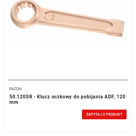
FACOM
50.120SR - Klucz oczkowy do pobijania ADF, 120
mm
0,00 zł
Price tax included
ZAPYTAJ O PRODUKT