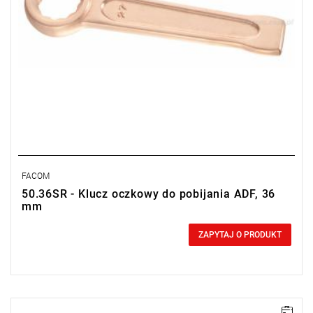
FACOM
50.36SR - Klucz oczkowy do pobijania ADF, 36
mm
0,00 zł
Price tax included
ZAPYTAJ O PRODUKT