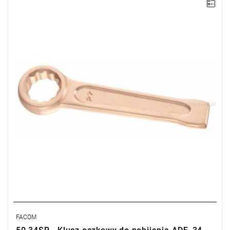
Długość: 205 mm,
Waga: 0,58 kg.
Typ gwarancji:
E
(Bezpłatna wymiana produktu bez ograniczenia
w czasie)
FACOM