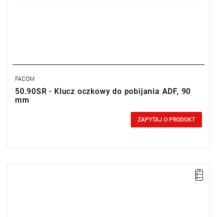
FACOM
50.90SR - Klucz oczkowy do pobijania ADF, 90
mm
0,00 zł
Price tax included
ZAPYTAJ O PRODUKT
Długość: 355 mm,
Waga: 4,3 kg.
Typ gwarancji:
E
(Bezpłatna wymiana produktu bez ograniczenia
w czasie)