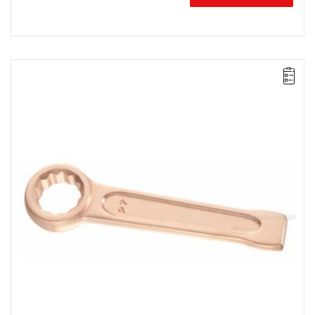
UWAGA: Produkt wycofany ze sprzedaży przez producenta. Brak
sugerowanych zamienników.
Długość: 225 mm,
Waga: 0,79 kg.
Typ gwarancji:
E
(Bezpłatna wymiana produktu bez ograniczenia
w czasie)