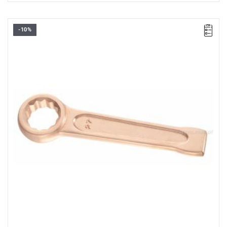
-10%
Długość: 274 mm,
Waga: 1,6 kg.
Typ gwarancji:
E
(Bezpłatna wymiana produktu bez ograniczenia
w czasie)