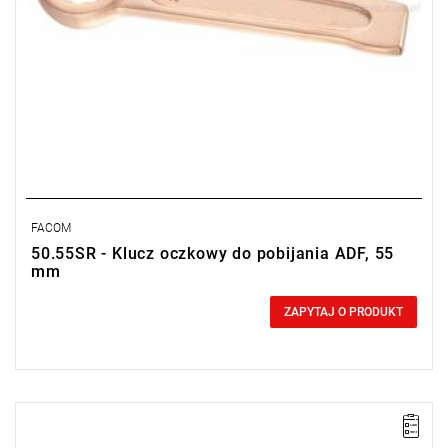
FACOM
50.55SR - Klucz oczkowy do pobijania ADF, 55
mm
0,00 zł
Price tax included
ZAPYTAJ O PRODUKT
Długość: 235 mm,