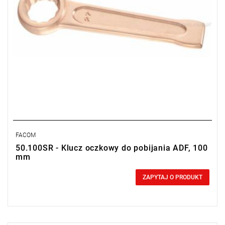
FACOM
50.100SR - Klucz oczkowy do pobijania ADF, 100
mm
0,00 zł
Price tax included
ZAPYTAJ O PRODUKT