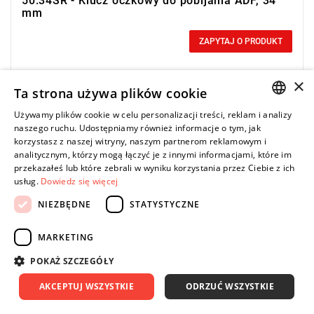
50.34SR - Klucz oczkowy do pobijania ADF, 34
mm
0,00 zł
Price tax included
ZAPYTAJ O PRODUKT
×
Ta strona używa plików cookie
Używamy plików cookie w celu personalizacji treści, reklam i analizy
POLISH
Długość: 185 mm,
naszego ruchu. Udostępniamy również informacje o tym, jak
Waga: 0,465 kg.
korzystasz z naszej witryny, naszym partnerom reklamowym i
ENGLISH
Typ gwarancji:
E
(Bezpłatna wymiana produktu bez ograniczenia
analitycznym, którzy mogą łączyć je z innymi informacjami, które im
w czasie)
przekazałeś lub które zebrali w wyniku korzystania przez Ciebie z ich
usług.
Dowiedz się więcej
NIEZBĘDNE
STATYSTYCZNE
MARKETING
POKAŻ SZCZEGÓŁY
AKCEPTUJ WSZYSTKIE
ODRZUĆ WSZYSTKIE