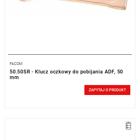
FACOM
50.50SR - Klucz oczkowy do pobijania ADF, 50
mm
0,00 zł
Price tax included
ZAPYTAJ O PRODUKT
Długość: 450 mm,
Waga: 9,10 kg.
Typ gwarancji:
E
(Bezpłatna wymiana produktu bez ograniczenia