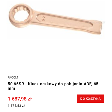
FACOM
50.65SR - Klucz oczkowy do pobijania ADF, 65
mm
1 687,98 zł
Price tax included
DO KOSZYKA
1 875,53 zł