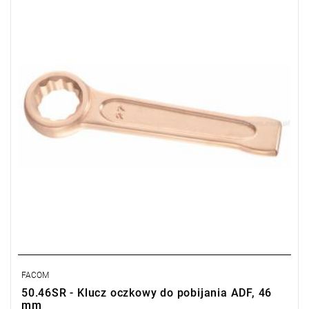
Waga: 0,99 kg.
Typ gwarancji:
E
(Bezpłatna wymiana produktu bez ograniczenia
w czasie)
FACOM
50.46SR - Klucz oczkowy do pobijania ADF, 46
mm