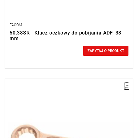
FACOM
50.38SR - Klucz oczkowy do pobijania ADF, 38
mm
0,00 zł
Price tax included
ZAPYTAJ O PRODUKT
Długość: 205 mm,
Waga: 0,58 kg.
Typ gwarancji:
E
(Bezpłatna wymiana produktu bez ograniczenia
w czasie)