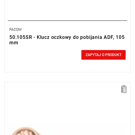
FACOM
50.105SR - Klucz oczkowy do pobijania ADF, 105
mm
0,00 zł
Price tax included
ZAPYTAJ O PRODUKT
Długość: 420 mm,
Waga: 7 kg.
Typ gwarancji:
E
(Bezpłatna wymiana produktu bez ograniczenia
w czasie)