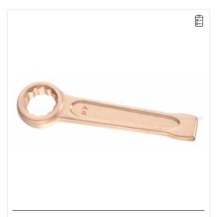
UWAGA: Produkt wycofany ze sprzedaży przez producenta. Brak
sugerowanych zamienników.
Długość: 520 mm,
Waga: 12,61 kg.
Typ gwarancji:
E
(Bezpłatna wymiana produktu bez ograniczenia
w czasie)