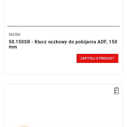
FACOM
50.150SR - Klucz oczkowy do pobijania ADF, 150
mm
0,00 zł
Price tax included
ZAPYTAJ O PRODUKT
Długość: 480 mm,
Waga: 11 kg.
Typ gwarancji:
E
(Bezpłatna wymiana produktu bez ograniczenia
w czasie)