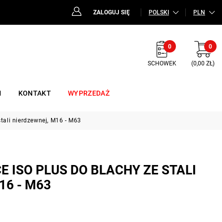
ZALOGUJ SIĘ
POLSKI
PLN
0
0
SCHOWEK
(0,00 ZŁ)
M
KONTAKT
WYPRZEDAŻ
stali nierdzewnej, M16 - M63
E ISO PLUS DO BLACHY ZE STALI
16 - M63