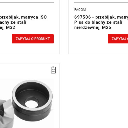
FACOM
przebijak, matryca ISO
697506 - przebijak, matr
achy ze stali
Plus do blachy ze stali
ej, M32
nierdzewnej, M25
0,00 zł
cluded
Price tax included
ZAPYTAJ O PRODUKT
ZAPYTAJ 
dukt wycofany ze sprzedaży
ucenta. Brak sugerowanych
w.
m
cji:
L