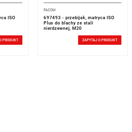
FACOM
yca ISO
697493 - przebijak, matryca ISO
Plus do blachy ze stali
nierdzewnej, M20
0,00 zł
Price tax included
O PRODUKT
ZAPYTAJ O PRODUKT