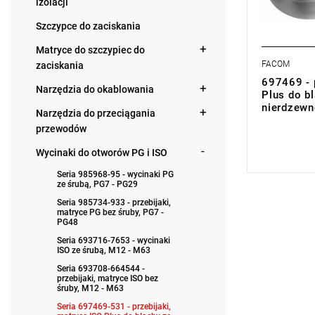
izolacji
Szczypce do zaciskania
Matryce do szczypiec do
FACOM
zaciskania
697469 - 
Narzędzia do okablowania
Plus do bl
nierdzewn
Narzędzia do przeciągania
przewodów
0,00 zł
Price tax in
Wycinaki do otworów PG i ISO
Seria 985968-95 - wycinaki PG
ze śrubą, PG7 - PG29
Seria 985734-933 - przebijaki,
matryce PG bez śruby, PG7 -
PG48
Seria 693716-7653 - wycinaki
ISO ze śrubą, M12 - M63
Seria 693708-664544 -
przebijaki, matryce ISO bez
śruby, M12 - M63
Seria 697469-531 - przebijaki,