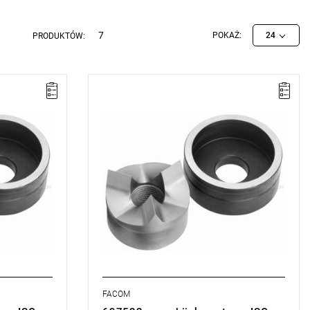
7
POKAŻ:
24
PRODUKTÓW:
przedaży
UWAGA: Produkt wycofany ze sprzedaży
anych
przez producenta. Brak sugerowanych
zamienników.
D: 40,5 mm
D1: 22 mm
E: 2 mm
ISO: M40
Typ gwarancji:
L
FACOM