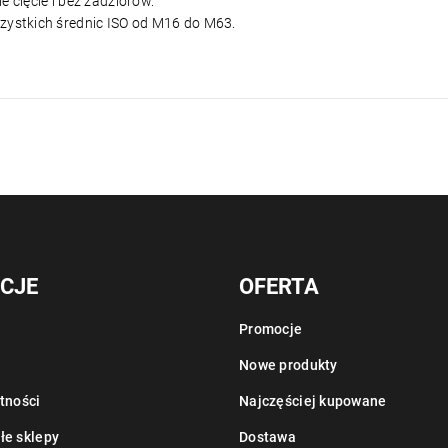
ie cięcie i bez zadziorów.
zystkich średnic ISO od M16 do M63.
CJE
OFERTA
Promocje
Nowe produkty
tności
Najczęściej kupowane
łe sklepy
Dostawa