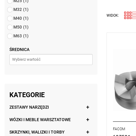
M25
(1)
M32
(1)
WIDOK:
M40
(1)
M50
(1)
M63
(1)
UWAGA: Pro
przez prod
ŚREDNICA
zamiennikó
D: 63,5 mm
D1: 22 mm
E: 2 mm
ISO: M63
Typ gwaran
KATEGORIE
ZESTAWY NARZĘDZI
WÓZKI I MEBLE WARSZTATOWE
FACOM
SKRZYNKI, WALIZKI I TORBY