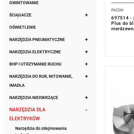
GWINTOWANIE
FACOM
ŚCIĄGACZE
697514 - 
Plus do bl
OŚWIETLENIE
nierdzewn
NARZĘDZIA PNEUMATYCZNE
0,00 zł
Price tax in
NARZĘDZIA ELEKTRYCZNE
BHP I UTRZYMANIE RUCHU
UWAGA: Pro
NARZĘDZIA DO RUR, NITOWANIE,
przez prod
IMADŁA
zamiennikó
D: 16,2 mm
D1: 11,5 m
NARZĘDZIA NIEISKRZĄCE
E: 2 mm
ISO: M16
NARZĘDZIA DLA
Typ gwaran
ELEKTRYKÓW
Narzędzia do zdejmowania