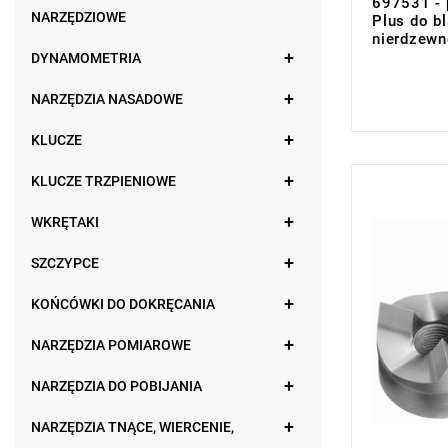
697531 - 
NARZĘDZIOWE
Plus do bl
nierdzewn
DYNAMOMETRIA
0,00 zł
Price tax in
NARZĘDZIA NASADOWE
KLUCZE
KLUCZE TRZPIENIOWE
UWAGA: Pro
przez prod
WKRĘTAKI
zamiennikó
D: 32,5 m
SZCZYPCE
D1: 22 mm
E: 2 mm
ISO: M32
KOŃCÓWKI DO DOKRĘCANIA
NARZĘDZIA POMIAROWE
NARZĘDZIA DO POBIJANIA
NARZĘDZIA TNĄCE, WIERCENIE,