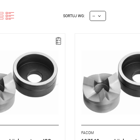
--
SORTUJ WG:
dukt wycofany ze sprzedaży
UWAGA: Produkt wycofany ze s
ucenta. Brak sugerowanych
przez producenta. Brak sugerow
w.
zamienników.
D: 50,5 mm
D1: 22 mm
E: 2 mm
ISO: M50
cji:
L
Typ gwarancji:
L
FACOM