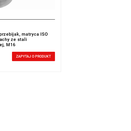
przebijak, matryca ISO
achy ze stali
ej, M16
cluded
ZAPYTAJ O PRODUKT