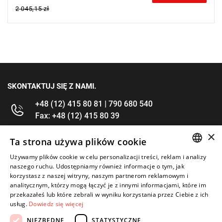
2 045,15 zł
SKONTAKTUJ SIĘ Z NAMI.
+48 (12) 415 80 81 | 790 680 540
Fax: +48 (12) 415 80 39
×
kontakt@im-narzedzia.pl
Ta strona używa plików cookie
Używamy plików cookie w celu personalizacji treści, reklam i analizy
POLISH
INFORMACJE
naszego ruchu. Udostępniamy również informacje o tym, jak
korzystasz z naszej witryny, naszym partnerom reklamowym i
ENGLISH
analitycznym, którzy mogą łączyć je z innymi informacjami, które im
OFERTA
przekazałeś lub które zebrali w wyniku korzystania przez Ciebie z ich
usług.
Dowiedz się więcej
MOJE KONTO
NIEZBĘDNE
STATYSTYCZNE