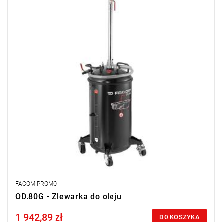
FACOM PROMO
OD.80G - Zlewarka do oleju
1 942,89 zł
Price tax included
DO KOSZYKA