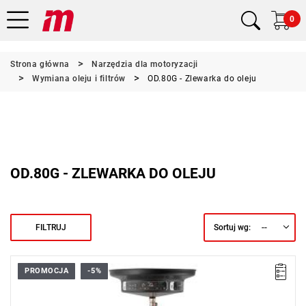
0
Strona główna
Narzędzia dla motoryzacji
Wymiana oleju i filtrów
OD.80G - Zlewarka do oleju
OD.80G - ZLEWARKA DO OLEJU
--
FILTRUJ
Sortuj wg:
PROMOCJA
-5%
• Pojemność zbiornika 80 l
• Wysokość regulowana od 114 do 168 cm
• Szeroki stalowy kolektor Ø 530 mm