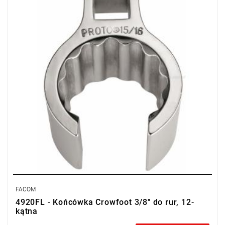
• ⧠ 3/8"
• Wysoka główka 12-kątna cienkościenna
• Wykończenie: chromowane
FACOM
4920FL - Końcówka Crowfoot 3/8" do rur, 12-
kątna