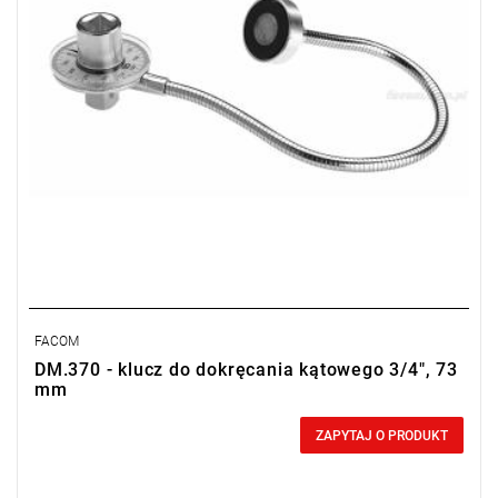
FACOM
DM.370 - klucz do dokręcania kątowego 3/4", 73
mm
0,00 zł
Price tax included
ZAPYTAJ O PRODUKT