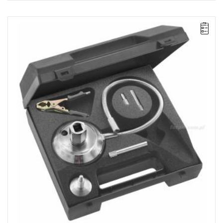
UWAGA: Produkt wycofany ze sprzedaży przez producenta. Brak
sugerowanych zamienników.
• Zawiera:
- końcówki (długość: 24 - 45 - 65 mm).
- 1 przewód elastyczny.
- 1 szczypce.
- 1 magnes.
• Masa: 550 g.
Typ gwarancji:
E
(Bezpłatna wymiana produktu bez ograniczenia
w czasie)