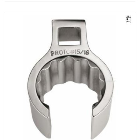
UWAGA: Produkt wycofany ze sprzedaży przez producenta. Brak
sugerowanych zamienników.
• 3/4"
• ⧠ 3/8"
• Wysoka główka 12-kątna cienkościenna
• Wykończenie: chromowane