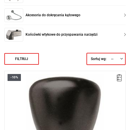
Akcesoria do dokręcania kątowego
Końcówki wtykowe do przyspawania narzędzi
--
FILTRUJ
Sortuj wg:
-10%
• Umożliwia utrzymanie klucza w pozycji równoległej do
płaszczyzny dokręcania
• Używana z grzechotkami i zabierakami kwadratowymi 3/8" i
1/2"
Typ gwarancji:
E
(Bezpłatna wymiana produktu bez ograniczenia
w czasie)