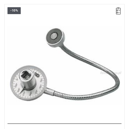
-10%
D: 63 mm
L: 410 mm
Kwadrat: 1/2"
Masa: 350 g
Typ gwarancji:
E
(Bezpłatna wymiana produktu bez ograniczenia
w czasie)