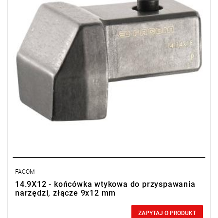
FACOM
14.9X12 - końcówka wtykowa do przyspawania
narzędzi, złącze 9x12 mm
0,00 zł
Price tax included
ZAPYTAJ O PRODUKT