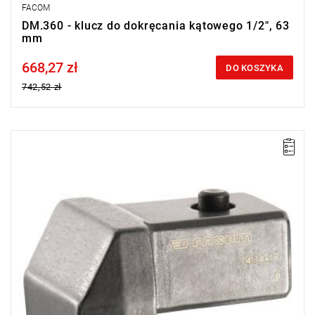
FACOM
DM.360 - klucz do dokręcania kątowego 1/2", 63
mm
668,27 zł
Price tax included
DO KOSZYKA
742,52 zł
UWAGA: Produkt wycofany ze sprzedaży przez producenta. Brak
sugerowanych zamienników.
• Złącze 14 x 18 mm