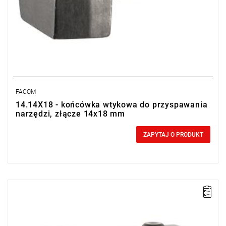
FACOM
14.14X18 - końcówka wtykowa do przyspawania
narzędzi, złącze 14x18 mm
0,00 zł
Price tax included
ZAPYTAJ O PRODUKT
UWAGA: Produkt wycofany ze sprzedaży przez producenta. Brak
sugerowanych zamienników.
• Złącze 9 x 12 mm