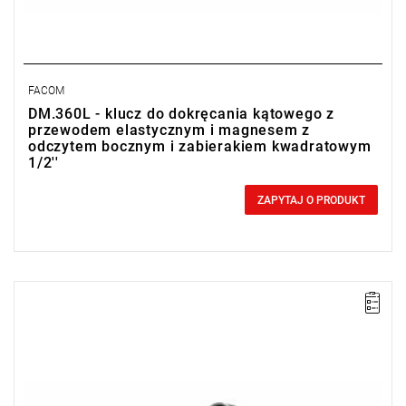
FACOM
DM.360L - klucz do dokręcania kątowego z
przewodem elastycznym i magnesem z
odczytem bocznym i zabierakiem kwadratowym
1/2''
0,00 zł
Price tax included
ZAPYTAJ O PRODUKT
D: 73 mm
L: 430 mm
Kwadrat: 3/4"
Masa: 550 g
Typ gwarancji:
E
(Bezpłatna wymiana produktu bez ograniczenia
w czasie)