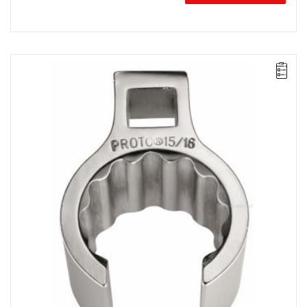
UWAGA: Produkt wycofany ze sprzedaży przez producenta. Brak
sugerowanych zamienników.
• 1"
• ⧠ 3/8"
• Wysoka główka 12-kątna cienkościenna
• Wykończenie: chromowane