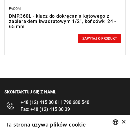
FACOM
DMP.360L - klucz do dokręcania kątowego z
zabierakiem kwadratowym 1/2'', końcówki 24 -
65 mm
0,00 zł
Price tax included
ZAPYTAJ O PRODUKT
SKONTAKTUJ SIĘ Z NAMI.
+48 (12) 415 80 81 | 790 680 540
Fax: +48 (12) 415 80 39
×
kontakt@im-narzedzia.pl
Ta strona używa plików cookie