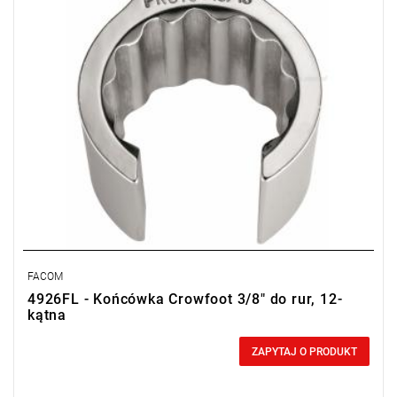
FACOM
4926FL - Końcówka Crowfoot 3/8" do rur, 12-
kątna
0,00 zł
Price tax included
ZAPYTAJ O PRODUKT