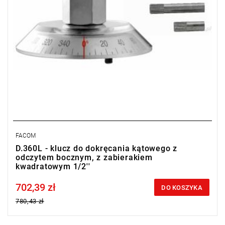
FACOM
D.360L - klucz do dokręcania kątowego z
odczytem bocznym, z zabierakiem
kwadratowym 1/2''
702,39 zł
Price tax included
DO KOSZYKA
780,43 zł