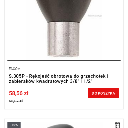
FACOM
S.305P - Rękojeść obrotowa do grzechotek i
zabieraków kwadratowych 3/8" i 1/2"
58,56 zł
Price tax included
DO KOSZYKA
65,07 zł
-10%
• Długość: 45 mm