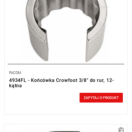
FACOM
4934FL - Końcówka Crowfoot 3/8" do rur, 12-
kątna
0,00 zł
Price tax included
ZAPYTAJ O PRODUKT