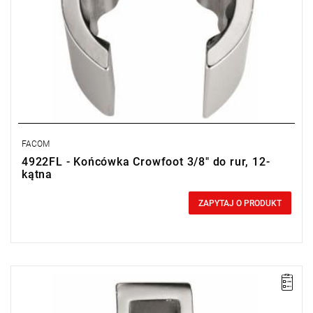
FACOM
4922FL - Końcówka Crowfoot 3/8" do rur, 12-
kątna
0,00 zł
Price tax included
ZAPYTAJ O PRODUKT
UWAGA: Produkt wycofany ze sprzedaży przez producenta. Brak
sugerowanych zamienników.
• 5/8"