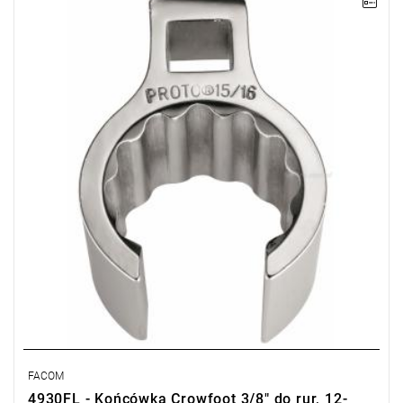
UWAGA: Produkt wycofany ze sprzedaży przez producenta. Brak
sugerowanych zamienników.
• 15/16"
• ⧠ 3/8"
• Wysoka główka 12-kątna cienkościenna
• Wykończenie: chromowane
FACOM
4930FL - Końcówka Crowfoot 3/8" do rur, 12-