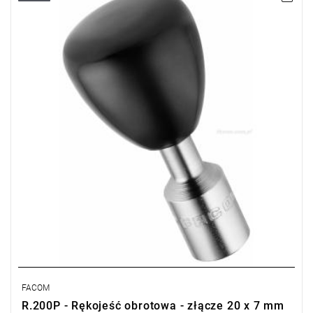
• Średnica: 22 mm
• Do użycia z R.203DA
Typ gwarancji:
E
(Bezpłatna wymiana produktu bez ograniczenia
w czasie)
FACOM
R.200P - Rękojeść obrotowa - złącze 20 x 7 mm