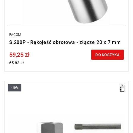
FACOM
S.200P - Rękojeść obrotowa - złącze 20 x 7 mm
59,25 zł
Price tax included
DO KOSZYKA
65,83 zł
-10%
Masa: 414 g.
Typ gwarancji:
E
(Bezpłatna wymiana produktu bez ograniczenia
w czasie)