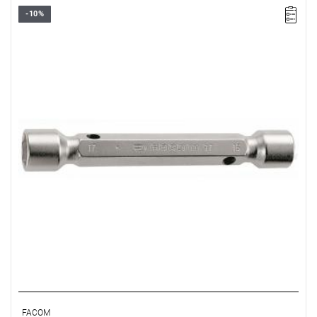
-10%
Rozmiar: 14x15 mm,
Długość: 150 mm
Typ gwarancji:
E
(Bezpłatna wymiana produktu bez ograniczenia
w czasie)
FACOM