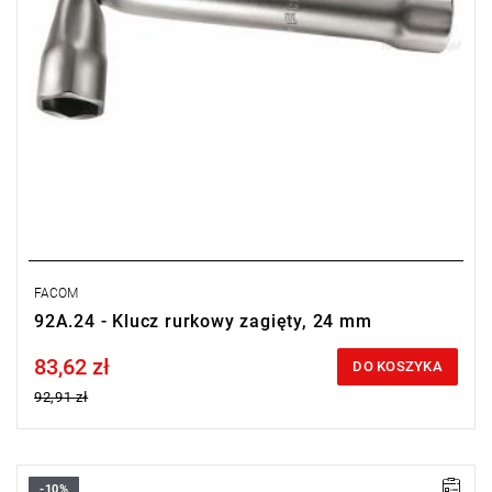
FACOM
92A.24 - Klucz rurkowy zagięty, 24 mm
83,62 zł
Price tax included
DO KOSZYKA
92,91 zł
-10%