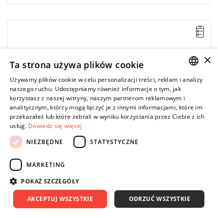
Rozmiar: 20 mm,
Długość: 163 mm.
Typ gwarancji:
E
(Bezpłatna wymiana produktu bez ograniczenia
×
w czasie)
Ta strona używa plików cookie
Używamy plików cookie w celu personalizacji treści, reklam i analizy
POLISH
naszego ruchu. Udostępniamy również informacje o tym, jak
korzystasz z naszej witryny, naszym partnerom reklamowym i
ENGLISH
analitycznym, którzy mogą łączyć je z innymi informacjami, które im
przekazałeś lub które zebrali w wyniku korzystania przez Ciebie z ich
usług.
Dowiedz się więcej
NIEZBĘDNE
STATYSTYCZNE
MARKETING
POKAŻ SZCZEGÓŁY
AKCEPTUJ WSZYSTKIE
ODRZUĆ WSZYSTKIE