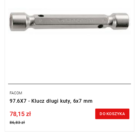
FACOM
97.6X7 - Klucz długi kuty, 6x7 mm
78,15 zł
Price tax included
DO KOSZYKA
86,83 zł