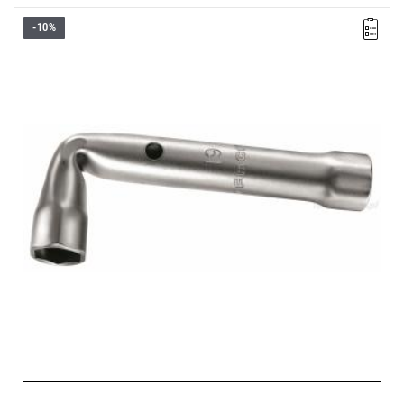
-10%
Rozmiar: 30 mm,
Długość: 195 mm.
Typ gwarancji:
E
(Bezpłatna wymiana produktu bez ograniczenia
w czasie)