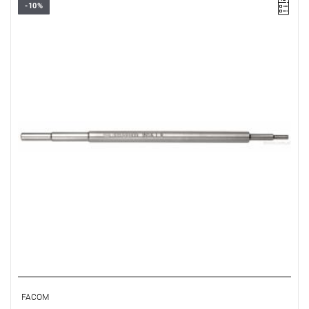
-10%
Rozmiar: 3,8 mm,
Długość: 220 mm.
Typ gwarancji:
E
(Bezpłatna wymiana produktu bez ograniczenia
w czasie)
FACOM