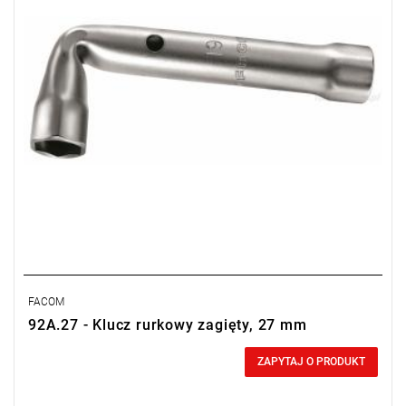
FACOM
92A.27 - Klucz rurkowy zagięty, 27 mm
0,00 zł
Price tax included
ZAPYTAJ O PRODUKT