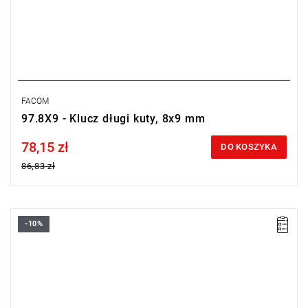
FACOM
97.8X9 - Klucz długi kuty, 8x9 mm
78,15 zł
Price tax included
DO KOSZYKA
86,83 zł
-10%
Rozmiar: 6x7 mm,
Długość: 110 mm
Typ gwarancji:
E
(Bezpłatna wymiana produktu bez ograniczenia
w czasie)