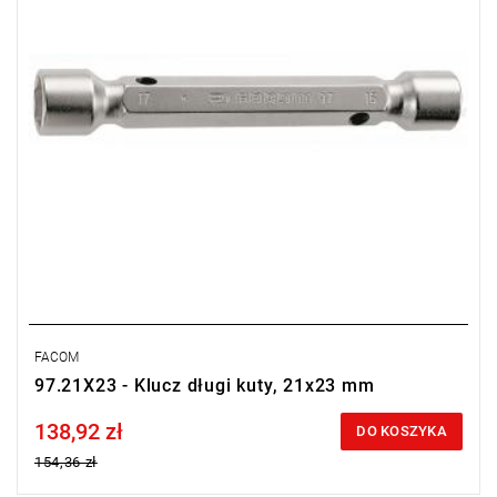
FACOM
97.21X23 - Klucz długi kuty, 21x23 mm
138,92 zł
Price tax included
DO KOSZYKA
154,36 zł