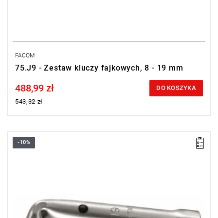
FACOM
75.J9 - Zestaw kluczy fajkowych, 8 - 19 mm
488,99 zł
Price tax included
DO KOSZYKA
543,32 zł
-10%
Rozmiar: 24 mm,
Długość: 175 mm.
Typ gwarancji:
E
(Bezpłatna wymiana produktu bez ograniczenia
w czasie)