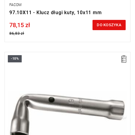
FACOM
97.10X11 - Klucz długi kuty, 10x11 mm
78,15 zł
Price tax included
DO KOSZYKA
86,83 zł
-10%
Rozmiar: 18 mm,
Długość: 154 mm.
Typ gwarancji:
E
(Bezpłatna wymiana produktu bez ograniczenia
w czasie)