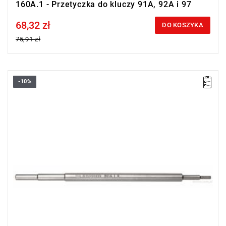
160A.1 - Przetyczka do kluczy 91A, 92A i 97
68,32 zł
Price tax included
DO KOSZYKA
75,91 zł
-10%
Rozmiar: 10,75 mm,
Długość: 300 mm.
Typ gwarancji:
E
(Bezpłatna wymiana produktu bez ograniczenia
w czasie)