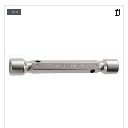
-10%
Rozmiar: 10x11 mm,
Długość: 130 mm
Typ gwarancji:
E
(Bezpłatna wymiana produktu bez ograniczenia
w czasie)