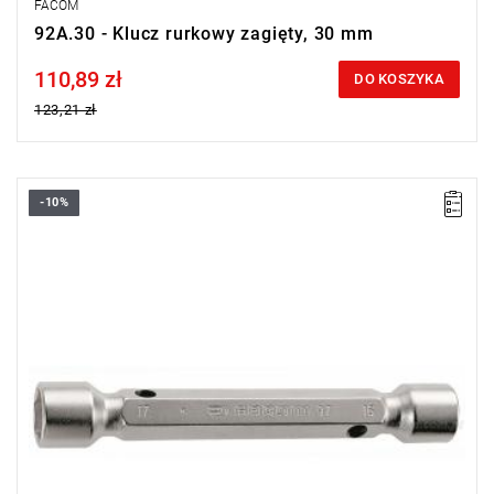
FACOM
92A.30 - Klucz rurkowy zagięty, 30 mm
110,89 zł
Price tax included
DO KOSZYKA
123,21 zł
-10%
Rozmiar: 24x26 mm,
Długość: 190 mm
Typ gwarancji:
E
(Bezpłatna wymiana produktu bez ograniczenia
w czasie)