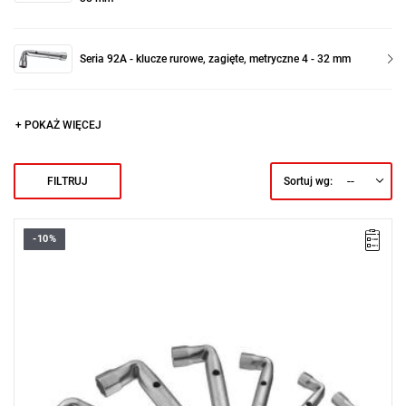
Seria 92A - klucze rurowe, zagięte, metryczne 4 - 32 mm
+ POKAŻ WIĘCEJ
--
FILTRUJ
Sortuj wg:
-10%
• Zakres: 8 - 14 mm
• Ilość elementów w zestawie: 7
• Zestaw zawiera rozmiary: 8 - 9 - 10 - 11 - 12 - 13 - 14 mm