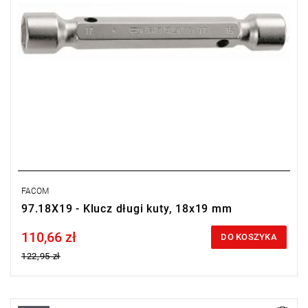
FACOM
97.18X19 - Klucz długi kuty, 18x19 mm
110,66 zł
Price tax included
DO KOSZYKA
122,95 zł