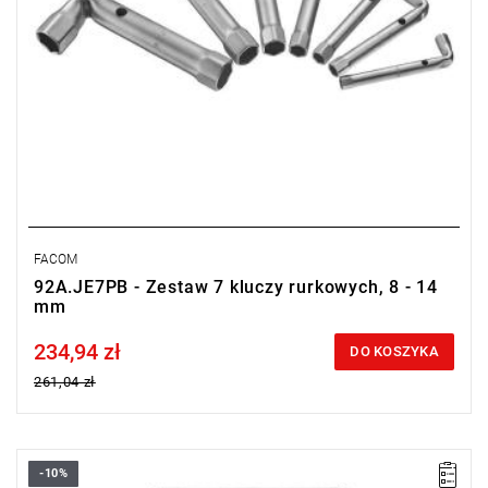
FACOM
92A.JE7PB - Zestaw 7 kluczy rurkowych, 8 - 14
mm
234,94 zł
Price tax included
DO KOSZYKA
261,04 zł
-10%
• Zakres: 8 - 17 mm