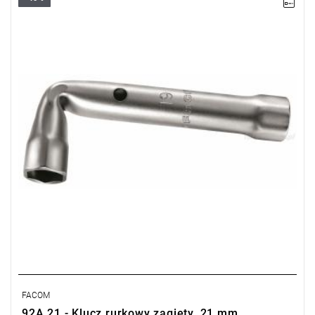
Rozmiar: 21 mm,
Długość: 163 mm.
Typ gwarancji:
E
(Bezpłatna wymiana produktu bez ograniczenia
w czasie)
FACOM
92A.21 - Klucz rurkowy zagięty, 21 mm