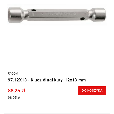
FACOM
97.12X13 - Klucz długi kuty, 12x13 mm
88,25 zł
Price tax included
DO KOSZYKA
98,05 zł