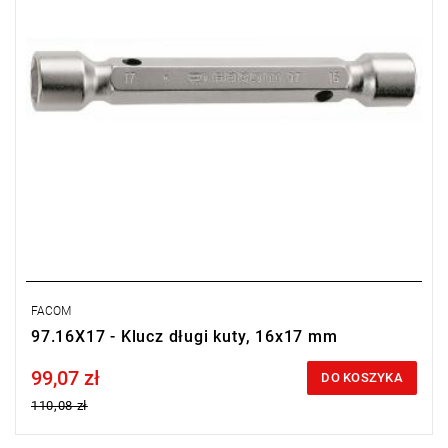
FACOM
97.16X17 - Klucz długi kuty, 16x17 mm
99,07 zł
Price tax included
DO KOSZYKA
110,08 zł