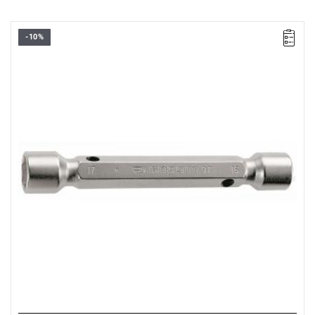
-10%
Rozmiar: 30x32 mm,
Długość: 200 mm
Typ gwarancji:
E
(Bezpłatna wymiana produktu bez ograniczenia
w czasie)