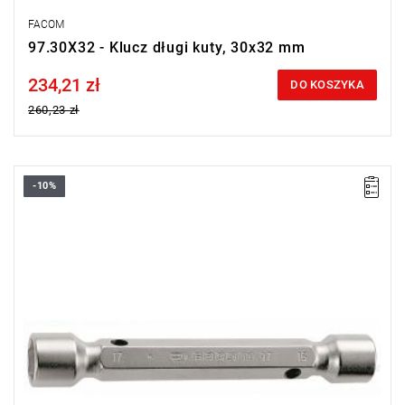
FACOM
97.30X32 - Klucz długi kuty, 30x32 mm
234,21 zł
Price tax included
DO KOSZYKA
260,23 zł
-10%
Rozmiar: 27x29 mm,
Długość: 200 mm
Typ gwarancji:
E
(Bezpłatna wymiana produktu bez ograniczenia
w czasie)