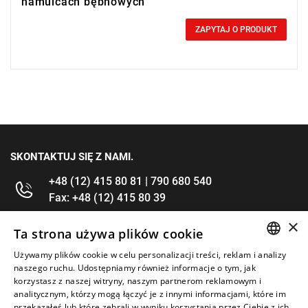
hamulcach bębnowych
0,00 zł
Price tax included
ZAPYTAJ O PRODUKT
SKONTAKTUJ SIĘ Z NAMI.
+48 (12) 415 80 81 | 790 680 540
Fax: +48 (12) 415 80 39
×
kontakt@im-narzedzia.pl
Ta strona używa plików cookie
Używamy plików cookie w celu personalizacji treści, reklam i analizy
POLISH
INFORMACJE
naszego ruchu. Udostępniamy również informacje o tym, jak
korzystasz z naszej witryny, naszym partnerom reklamowym i
ENGLISH
analitycznym, którzy mogą łączyć je z innymi informacjami, które im
OFERTA
przekazałeś lub które zebrali w wyniku korzystania przez Ciebie z ich