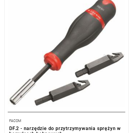
sugerowanych zamienników.
Zestaw 2 końcówek do przytrzymywania sprężyn, wym. (dł. x
szer.): 70 x 10 mm.
1 magnetyczny uchwyt do końcówek AM.M1.
Masa: 40 g (końcówka).
FACOM
DF.2 - narzędzie do przytrzymywania sprężyn w