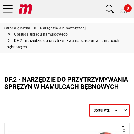
0
Strona główna
Narzędzia dla motoryzacji
Obsługa układu hamulcowego
DF.2 - narzędzie do przytrzymywania sprężyn w hamulcach
bębnowych
DF.2 - NARZĘDZIE DO PRZYTRZYMYWANIA
SPRĘŻYN W HAMULCACH BĘBNOWYCH
--
Sortuj wg:
UWAGA: Produkt wycofany ze sprzedaży przez producenta. Brak