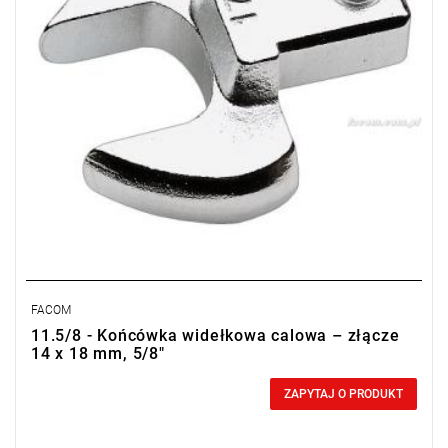
FACOM
11.5/8 - Końcówka widełkowa calowa – złącze
14 x 18 mm, 5/8"
0,00 zł
Price tax included
ZAPYTAJ O PRODUKT