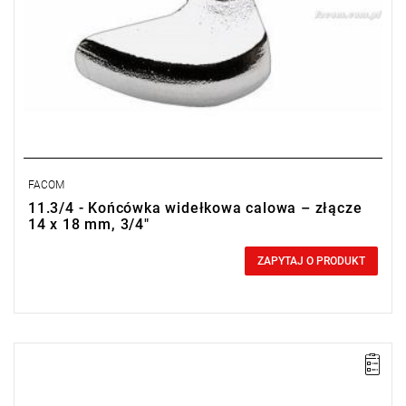
FACOM
11.3/4 - Końcówka widełkowa calowa – złącze
14 x 18 mm, 3/4"
0,00 zł
Price tax included
ZAPYTAJ O PRODUKT
UWAGA: Produkt wycofany ze sprzedaży przez producenta. Brak
sugerowanych zamienników.
• 13/16"