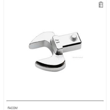
UWAGA: Produkt wycofany ze sprzedaży przez producenta. Brak
sugerowanych zamienników.
• 1'1/4"
• Złącze 14 x 18 mm
FACOM