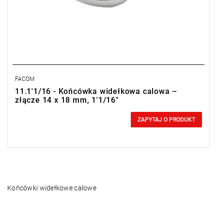
FACOM
11.1'1/16 - Końcówka widełkowa calowa –
złącze 14 x 18 mm, 1'1/16"
0,00 zł
Price tax included
ZAPYTAJ O PRODUKT
Końcówki widełkowe calowe