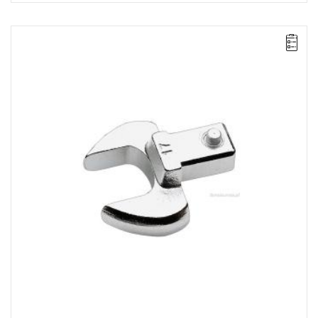
UWAGA: Produkt wycofany ze sprzedaży przez producenta. Brak
sugerowanych zamienników.
• 11/16"
• Złącze 14 x 18 mm
Typ gwarancji:
E
(Bezpłatna wymiana produktu bez ograniczenia
w czasie)