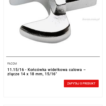
FACOM
11.15/16 - Końcówka widełkowa calowa –
złącze 14 x 18 mm, 15/16"
0,00 zł
Price tax included
ZAPYTAJ O PRODUKT