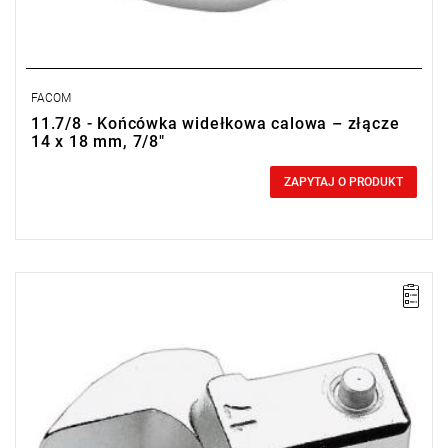
FACOM
11.7/8 - Końcówka widełkowa calowa – złącze
14 x 18 mm, 7/8"
0,00 zł
Price tax included
ZAPYTAJ O PRODUKT
UWAGA: Produkt wycofany ze sprzedaży przez producenta. Brak
sugerowanych zamienników.
• 15/16"
• Złącze 14 x 18 mm