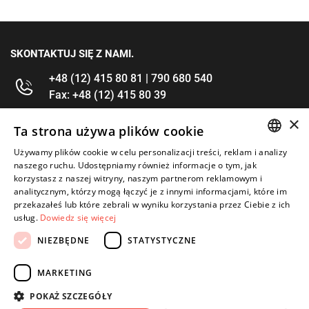
SKONTAKTUJ SIĘ Z NAMI.
+48 (12) 415 80 81 | 790 680 540
Fax: +48 (12) 415 80 39
×
kontakt@im-narzedzia.pl
Ta strona używa plików cookie
Używamy plików cookie w celu personalizacji treści, reklam i analizy
POLISH
INFORMACJE
naszego ruchu. Udostępniamy również informacje o tym, jak
korzystasz z naszej witryny, naszym partnerom reklamowym i
ENGLISH
analitycznym, którzy mogą łączyć je z innymi informacjami, które im
OFERTA
przekazałeś lub które zebrali w wyniku korzystania przez Ciebie z ich
usług.
Dowiedz się więcej
MOJE KONTO
NIEZBĘDNE
STATYSTYCZNE
OBSERWUJ NAS
MARKETING
POKAŻ SZCZEGÓŁY