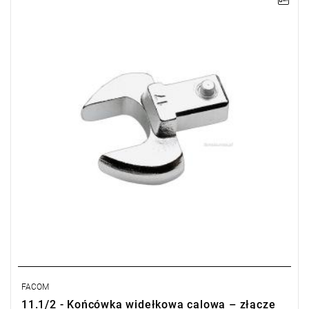
UWAGA: Produkt wycofany ze sprzedaży przez producenta. Brak
sugerowanych zamienników.
• 1/2"
• Złącze 14 x 18 mm
Typ gwarancji:
E
(Bezpłatna wymiana produktu bez ograniczenia
w czasie)
FACOM
11.1/2 - Końcówka widełkowa calowa – złącze