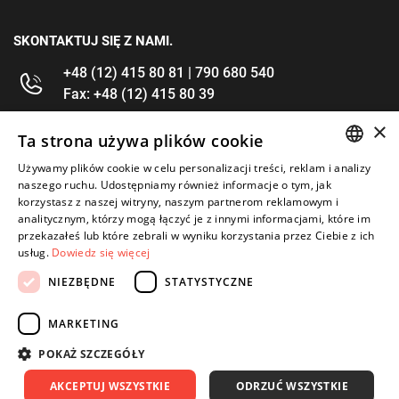
SKONTAKTUJ SIĘ Z NAMI.
+48 (12) 415 80 81 | 790 680 540
Fax: +48 (12) 415 80 39
×
kontakt@im-narzedzia.pl
Ta strona używa plików cookie
Używamy plików cookie w celu personalizacji treści, reklam i analizy
POLISH
INFORMACJE
naszego ruchu. Udostępniamy również informacje o tym, jak
korzystasz z naszej witryny, naszym partnerom reklamowym i
ENGLISH
analitycznym, którzy mogą łączyć je z innymi informacjami, które im
OFERTA
przekazałeś lub które zebrali w wyniku korzystania przez Ciebie z ich
usług.
Dowiedz się więcej
MOJE KONTO
NIEZBĘDNE
STATYSTYCZNE
OBSERWUJ NAS
MARKETING
POKAŻ SZCZEGÓŁY
AKCEPTUJ WSZYSTKIE
ODRZUĆ WSZYSTKIE
Copyright 2026: IM Kraków
Created by: Waynet