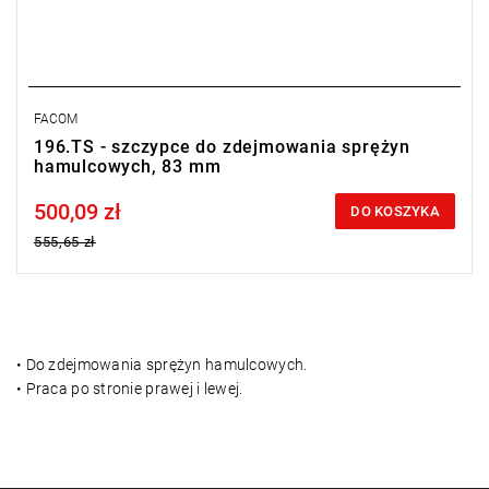
FACOM
196.TS - szczypce do zdejmowania sprężyn
hamulcowych, 83 mm
500,09 zł
Price tax included
DO KOSZYKA
555,65 zł
• Do zdejmowania sprężyn hamulcowych.
• Praca po stronie prawej i lewej.