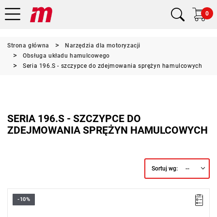
0
Strona główna
Narzędzia dla motoryzacji
Obsługa układu hamulcowego
Seria 196.S - szczypce do zdejmowania sprężyn hamulcowych
SERIA 196.S - SZCZYPCE DO
ZDEJMOWANIA SPRĘŻYN HAMULCOWYCH
--
Sortuj wg:
-10%
B: 100 mm
D: 5 mm