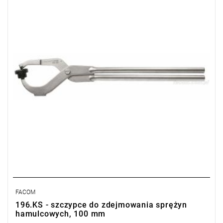
L: 485 mm
Masa: 1230 g
Typ gwarancji:
E
(Bezpłatna wymiana produktu bez ograniczenia
w czasie)
FACOM
196.KS - szczypce do zdejmowania sprężyn
hamulcowych, 100 mm