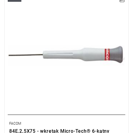
A: 2,5 mm
L: 168 mm
Masa: 32 g
Typ gwarancji:
E
(Bezpłatna wymiana produktu bez ograniczenia
w czasie)
FACOM
84E.2,5X75 - wkrętak Micro-Tech® 6-kątny