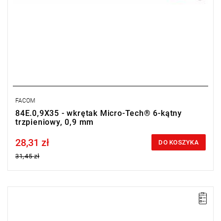
FACOM
84E.0,9X35 - wkrętak Micro-Tech® 6-kątny
trzpieniowy, 0,9 mm
28,31 zł
Price tax included
DO KOSZYKA
31,45 zł
UWAGA: Produkt wycofany ze sprzedaży przez producenta. Brak
sugerowanych zamienników.
A: 1,5 mm