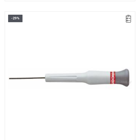
-29%
Wyprzedaż z magazynu. Pozostała 1 sztuka w promocji.
A: 1,3 mm
L: 117 mm
Masa: 15 g
Typ gwarancji:
E
(Bezpłatna wymiana produktu bez ograniczenia
w czasie)