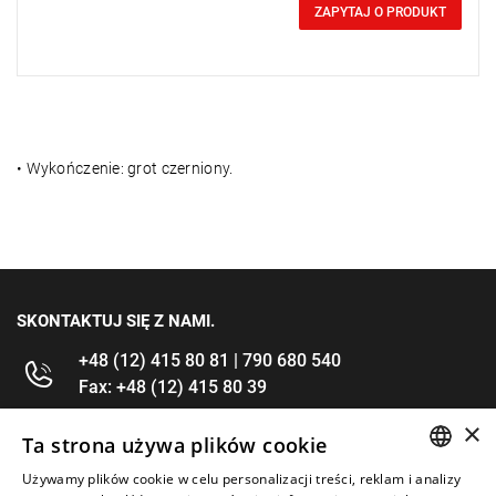
0,00 zł
Price tax included
ZAPYTAJ O PRODUKT
• Wykończenie: grot czerniony.
SKONTAKTUJ SIĘ Z NAMI.
+48 (12) 415 80 81 | 790 680 540
Fax: +48 (12) 415 80 39
×
kontakt@im-narzedzia.pl
Ta strona używa plików cookie
Używamy plików cookie w celu personalizacji treści, reklam i analizy
POLISH