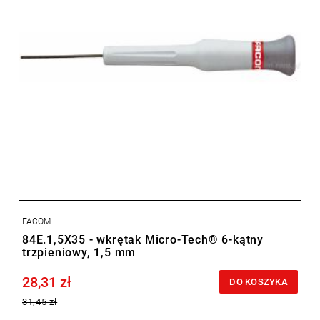
FACOM
84E.1,5X35 - wkrętak Micro-Tech® 6-kątny
trzpieniowy, 1,5 mm
28,31 zł
Price tax included
DO KOSZYKA
31,45 zł