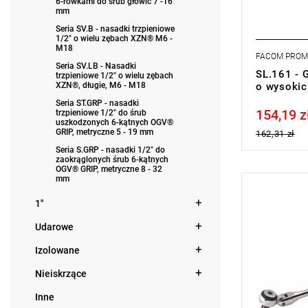
6-rowkami do śrub głowic 7 -16
mm
Seria SV.B - nasadki trzpieniowe
1/2" o wielu zębach XZN® M6 -
M18
FACOM PRO
Seria SV.LB - Nasadki
SL.161 - 
trzpieniowe 1/2" o wielu zębach
XZN®, długie, M6 - M18
o wysokic
Seria ST.GRP - nasadki
154,19 z
trzpieniowe 1/2" do śrub
Price tax in
uszkodzonych 6-kątnych OGV®
GRIP, metryczne 5 - 19 mm
162,31 zł
Seria S.GRP - nasadki 1/2" do
zaokrąglonych śrub 6-kątnych
OGV® GRIP, metryczne 8 - 32
mm
UWAGA: Pro
1"
przez prod
w zakładce 
Udarowe
Mechanizm 
Waga: 755 
Izolowane
Typ gwaran
produktu be
Nieiskrzące
Inne