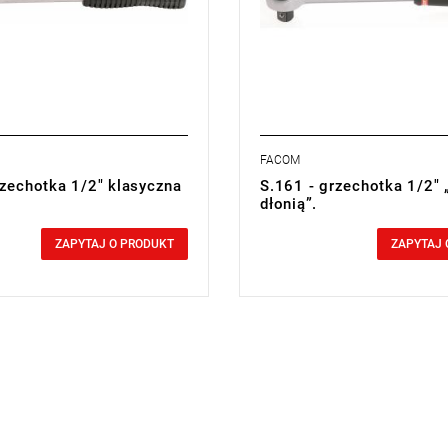
FACOM
rzechotka 1/2" klasyczna
S.161 - grzechotka 1/2" 
dłonią”.
0,00 zł
cluded
Price tax included
ZAPYTAJ O PRODUKT
ZAPYTAJ 