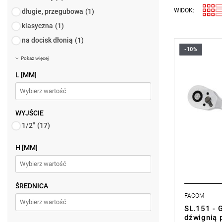
WIDOK:
długie, przegubowa
(1)
klasyczna
(1)
na docisk dłonią
(1)
-10%
• Waga: 0,
Pokaż więcej
• Wymiary (
• Mechaniz
L [MM]
• Niski prof
• Przełącza
WYJŚCIE
1/2"
(17)
H [MM]
ŚREDNICA
FACOM
SL.151 - 
dźwignią 