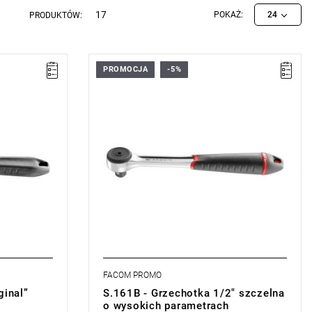
17
POKAŻ:
24
PRODUKTÓW:
PROMOCJA
-5%
m co 5°.
• Mechanizm z 72 zębami i skokiem co 5°.
• Waga: 400 g
miana
Typ gwarancji:
E
(Bezpłatna wymiana
sie)
produktu bez ograniczenia w czasie)
FACOM PROMO
ginal”
S.161B - Grzechotka 1/2" szczelna
o wysokich parametrach