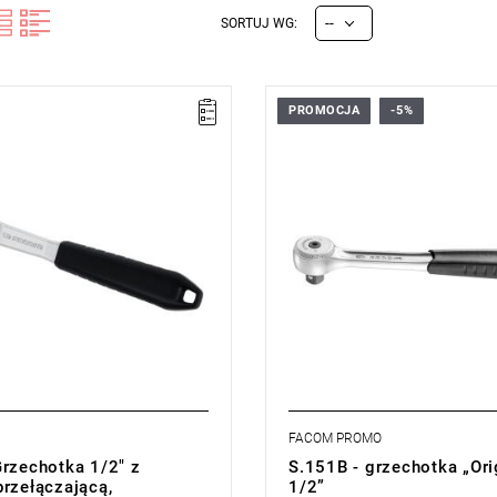
--
SORTUJ WG:
PROMOCJA
-5%
510 kg
Mechanizm z 72 zębami i skokie
dł. x wys.): 258 x 15,5 mm
Waga: 410 g
m z 72 zębami i skokiem co 5°
Typ gwarancji:
E
(Bezpłatna wy
il główki
produktu bez ograniczenia w cza
nie: na główce dźwignią
FACOM PROMO
Grzechotka 1/2" z
S.151B - grzechotka „Ori
przełączającą,
1/2”