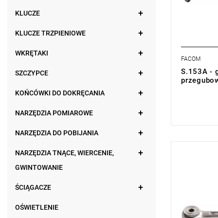
KLUCZE
KLUCZE TRZPIENIOWE
WKRĘTAKI
FACOM
S.153A - 
SZCZYPCE
przegubo
KOŃCÓWKI DO DOKRĘCANIA
0,00 zł
Price tax in
NARZĘDZIA POMIAROWE
NARZĘDZIA DO POBIJANIA
NARZĘDZIA TNĄCE, WIERCENIE,
UWAGA: Pro
przez prod
GWINTOWANIE
w zakładce 
Mechanizm 
ŚCIĄGACZE
Waga: 480 
Typ gwaran
OŚWIETLENIE
produktu be