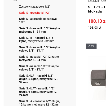
FACOM PRO
Zestawy nasadowe 1/2"
SL.171 - 
blokadą
Seria S - grzechotki 1/2"
Seria S - akcesoria nasadowe
188,13 z
Price tax in
1/2"
198,03 zł
Seria S.H - nasadki 1/2" 6-kątne,
metryczne 8 - 34 mm
Seria S.HT - nasadki 1/2" 6-
kątne, metryczne 8 - 32 mm
-10%
Seria S.H - nasadki 1/2" 6-kątne,
Zabierak k
calowe 3/8" - 1'1/4"
Skok zęba g
Waga: 230 
Seria S - nasadki 1/2" 12-kątne,
metryczne 8 - 34 mm
Typ gwaran
produktu be
Seria S - nasadki 1/2" 12-kątne,
calowe 3/8" - 1'1/4"
Seria S.HLA - nasadki 1/2"
długie, 6-kątne, metryczne 12 -
32 mm
Seria S.HLAT - nasadki 1/2"
długie, 6-kątne, metryczne 12 -
24 mm
Seria S.LA - nasadki 1/2" długie,
12-kątne, metryczne 12 - 32 mm