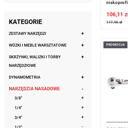
niskoprof
106,11 z
Price tax in
KATEGORIE
117,90 zł
ZESTAWY NARZĘDZI
WÓZKI I MEBLE WARSZTATOWE
PROMOCJA
- Blokowani
odblokowyw
SKRZYNKI, WALIZKI I TORBY
bezpieczeń
- Ergonomi
NARZĘDZIOWE
Bezpieczna
- Waga 0,4
DYNAMOMETRIA
NARZĘDZIA NASADOWE
3/8"
1/4"
3/4"
1/2"