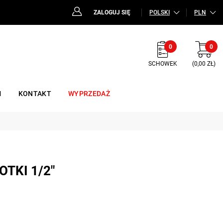
ZALOGUJ SIĘ
POLSKI
PLN
0
0
SCHOWEK
(0,00 ZŁ)
M
KONTAKT
WYPRZEDAŻ
OTKI 1/2"