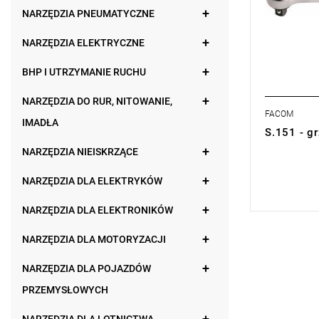
NARZĘDZIA PNEUMATYCZNE
NARZĘDZIA ELEKTRYCZNE
BHP I UTRZYMANIE RUCHU
NARZĘDZIA DO RUR, NITOWANIE,
FACOM
IMADŁA
S.151 - g
NARZĘDZIA NIEISKRZĄCE
0,00 zł
Price tax in
NARZĘDZIA DLA ELEKTRYKÓW
NARZĘDZIA DLA ELEKTRONIKÓW
NARZĘDZIA DLA MOTORYZACJI
NARZĘDZIA DLA POJAZDÓW
PRZEMYSŁOWYCH