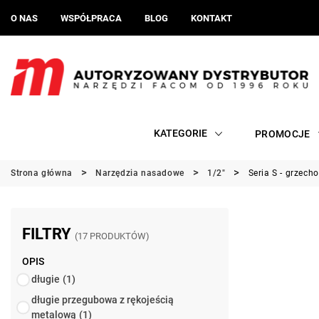
O NAS
WSPÓŁPRACA
BLOG
KONTAKT
KATEGORIE
PROMOCJE
Strona główna
Narzędzia nasadowe
1/2"
Seria S - grzecho
FILTRY
(17 PRODUKTÓW)
OPIS
długie
(1)
długie przegubowa z rękojeścią
metalową
(1)