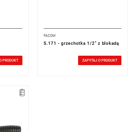
FACOM
"
S.171 - grzechotka 1/2" z blokadą
0,00 zł
Price tax included
O PRODUKT
ZAPYTAJ O PRODUKT
przedaży
 zamiennik
".
 5°.
miana
sie)