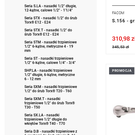
Seria S.LA - nasadki 1/2" długie,
12-kątne, calowe 1/2" - 1'1/4"
FACOM
Seria STX - nasadki 1/2" do śrub
S.156 - g
Torx® E12 - E24
Seria STX.T - nasadki 1/2" do
śrub Torx® E12 - E24
310,98 z
Price tax in
Seria STM - nasadki trzpieniowe
1/2" 6-kątne, metryczne 4 - 19
345,53 zł
mm
Seria ST - nasadki trzpieniowe
1/2" 6-kątne, calowe 1/4" - 3/4"
SHP.LA - nasadki trzpieniowe
PROMOCJA
Mechanizm 
1/2" długie, 6-kątne, metryczne
Waga: 446 
6 - 12 mm
Typ gwaran
Seria SXM - nasadki trzpieniowe
produktu be
1/2" do śrub Torx® T20 - T60
Seria SXM.T - nasadki
trzpieniowe 1/2" do śrub Torx®
T30 - T50
Seria SX.LA - nasadki
trzpieniowe 1/2" długie do
wkrętów Torx® T40 - T70
Seria D.B - nasadki trzpieniowe z