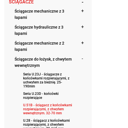
ŚCIĄGACZE
Ściągacze mechaniczne z 3
łapami
Ściągacze hydrauliczne z 3
łapami
Ściągacze mechaniczne z 2
łapami
Ściągacze do łożysk, z chwytem
wewnętrznym
Seria U.23J - ściągacze z
końcówkami rozpierającymi, z
uchwytem za bieżnię. 25-
190mm
Seria U.23D - końcówki
rozpierające
U.51B - ściągacz z końcówkami
rozpierającymi, z chwytem
wewnętrznym. 32-70 mm
U.28 - ściągacz z końcówkami
rozpierającymi, z chwytem