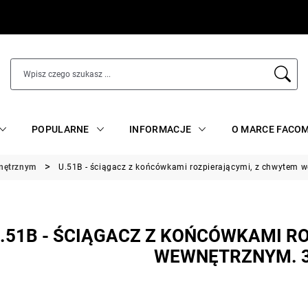
POPULARNE
INFORMACJE
O MARCE FACO
wnętrznym
U.51B - ściągacz z końcówkami rozpierającymi, z chwytem
.51B - ŚCIĄGACZ Z KOŃCÓWKAMI R
WEWNĘTRZNYM. 3