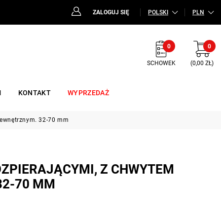
ZALOGUJ SIĘ
POLSKI
PLN
0
0
SCHOWEK
(0,00 ZŁ)
M
KONTAKT
WYPRZEDAŻ
 wewnętrznym. 32-70 mm
OZPIERAJĄCYMI, Z CHWYTEM
2-70 MM