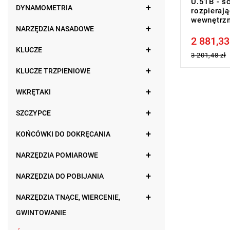
U.51B - ś
DYNAMOMETRIA
rozpieraj
wewnętrz
NARZĘDZIA NASADOWE
2 881,33
Price tax in
KLUCZE
3 201,48 zł
KLUCZE TRZPIENIOWE
WKRĘTAKI
SZCZYPCE
KOŃCÓWKI DO DOKRĘCANIA
NARZĘDZIA POMIAROWE
NARZĘDZIA DO POBIJANIA
NARZĘDZIA TNĄCE, WIERCENIE,
GWINTOWANIE