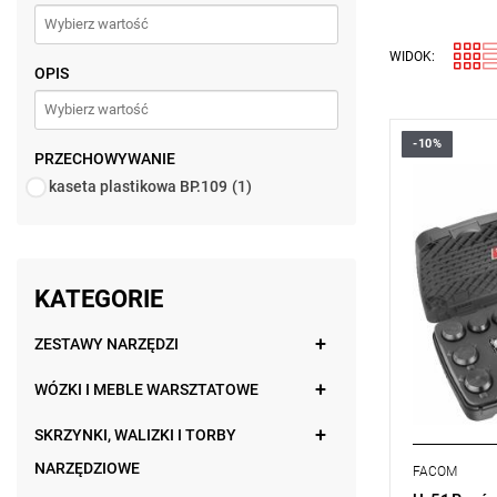
WIDOK:
OPIS
-10%
Waga: 3,40
PRZECHOWYWANIE
Typ gwaran
kaseta plastikowa BP.109
(1)
produktu be
KATEGORIE
ZESTAWY NARZĘDZI
WÓZKI I MEBLE WARSZTATOWE
SKRZYNKI, WALIZKI I TORBY
NARZĘDZIOWE
FACOM