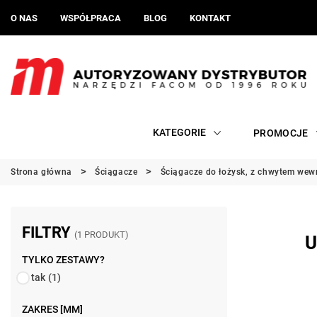
O NAS
WSPÓŁPRACA
BLOG
KONTAKT
KATEGORIE
PROMOCJE
Strona główna
Ściągacze
Ściągacze do łożysk, z chwytem we
FILTRY
(1 PRODUKT)
U
TYLKO ZESTAWY?
tak
(1)
ZAKRES [MM]