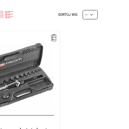
--
SORTUJ WG:
0 kg.
cji:
E
(Bezpłatna wymiana
z ograniczenia w czasie)