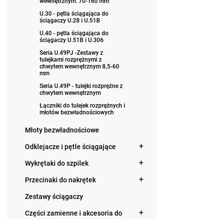
wewnętrznym. 70-160 mm
U.30 - pętla ściągająca do
ściągaczy U.28 i U.51B
U.40 - pętla ściągająca do
ściągaczy U.51B i U.306
Seria U.49PJ -Zestawy z
tulejkami rozprężnymi z
chwytem wewnętrznym 8,5-60
mm
Seria U.49P - tulejki rozprężne z
chwytem wewnętrznym
Łączniki do tulejek rozprężnych i
młotów bezwładnościowych
Młoty bezwładnościowe
Odklejacze i pętle ściągające
Wykrętaki do szpilek
Przecinaki do nakrętek
Zestawy ściągaczy
Części zamienne i akcesoria do