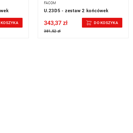
FACOM
ówek
U.23D5 - zestaw 2 końcówek
343,37 zł
Price tax included
 KOSZYKA
DO KOSZYKA
381,52 zł