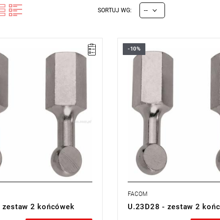
--
SORTUJ WG:
-10%
0 kg.
Waga: 0,525 kg.
cji:
E
(Bezpłatna wymiana
Typ gwarancji:
E
(Bezpłatna wy
z ograniczenia w czasie)
produktu bez ograniczenia w cza
FACOM
 zestaw 2 końcówek
U.23D28 - zestaw 2 koń