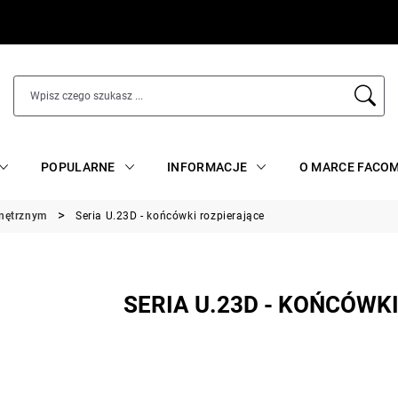
POPULARNE
INFORMACJE
O MARCE FACO
wnętrznym
Seria U.23D - końcówki rozpierające
SERIA U.23D - KOŃCÓWK