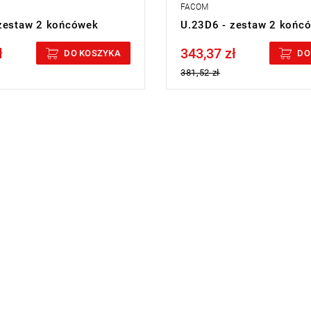
FACOM
zestaw 2 końcówek
U.23D6 - zestaw 2 końc
ł
343,37 zł
cluded
Price tax included
DO KOSZYKA
DO
381,52 zł