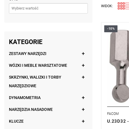
WIDOK:
-10%
Waga: 0,67
Typ gwaran
KATEGORIE
produktu be
ZESTAWY NARZĘDZI
WÓZKI I MEBLE WARSZTATOWE
SKRZYNKI, WALIZKI I TORBY
NARZĘDZIOWE
DYNAMOMETRIA
NARZĘDZIA NASADOWE
FACOM
U.23D32 -
KLUCZE