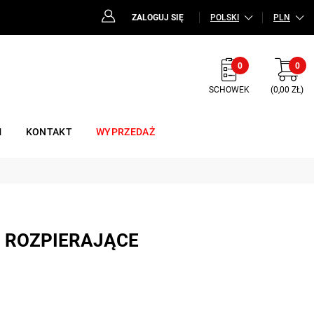
ZALOGUJ SIĘ
POLSKI
PLN
0
0
SCHOWEK
(0,00 ZŁ)
M
KONTAKT
WYPRZEDAŻ
I ROZPIERAJĄCE