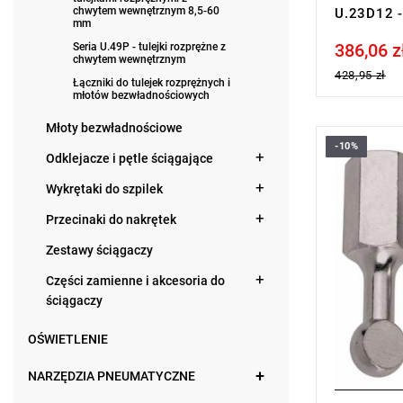
chwytem wewnętrznym 8,5-60
U.23D12 -
mm
386,06 z
Seria U.49P - tulejki rozprężne z
Price tax in
chwytem wewnętrznym
428,95 zł
Łączniki do tulejek rozprężnych i
młotów bezwładnościowych
Młoty bezwładnościowe
-10%
Waga: 0,03
Odklejacze i pętle ściągające
Typ gwaran
produktu be
Wykrętaki do szpilek
Przecinaki do nakrętek
Zestawy ściągaczy
Części zamienne i akcesoria do
ściągaczy
OŚWIETLENIE
NARZĘDZIA PNEUMATYCZNE