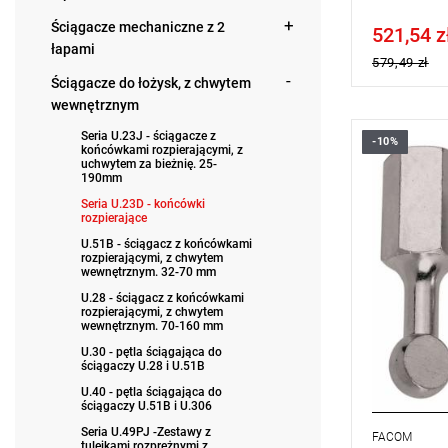
Ściągacze mechaniczne z 2
521,54 z
Price tax in
łapami
579,49 zł
Ściągacze do łożysk, z chwytem
wewnętrznym
Seria U.23J - ściągacze z
-10%
Waga: 0,04
końcówkami rozpierającymi, z
uchwytem za bieżnię. 25-
Typ gwaran
190mm
produktu be
Seria U.23D - końcówki
rozpierające
U.51B - ściągacz z końcówkami
rozpierającymi, z chwytem
wewnętrznym. 32-70 mm
U.28 - ściągacz z końcówkami
rozpierającymi, z chwytem
wewnętrznym. 70-160 mm
U.30 - pętla ściągająca do
ściągaczy U.28 i U.51B
U.40 - pętla ściągająca do
ściągaczy U.51B i U.306
Seria U.49PJ -Zestawy z
FACOM
tulejkami rozprężnymi z