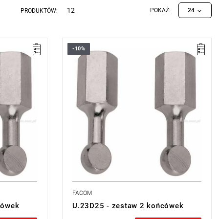
12
POKAŻ:
24
PRODUKTÓW:
-10%
Waga: 0,490 kg.
miana
Typ gwarancji:
E
(Bezpłatna wymiana
sie)
produktu bez ograniczenia w czasie)
FACOM
cówek
U.23D25 - zestaw 2 końcówek