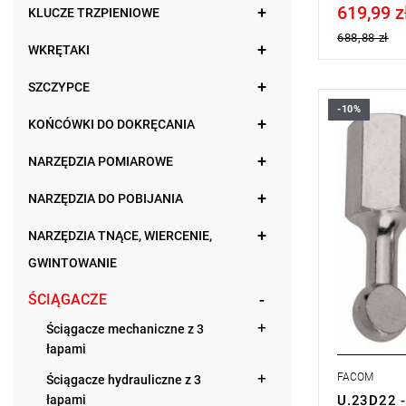
619,99 z
Price tax in
KLUCZE TRZPIENIOWE
688,88 zł
WKRĘTAKI
SZCZYPCE
-10%
Waga: 0,31
KOŃCÓWKI DO DOKRĘCANIA
Typ gwaran
produktu be
NARZĘDZIA POMIAROWE
NARZĘDZIA DO POBIJANIA
NARZĘDZIA TNĄCE, WIERCENIE,
GWINTOWANIE
ŚCIĄGACZE
Ściągacze mechaniczne z 3
łapami
FACOM
Ściągacze hydrauliczne z 3
łapami
U.23D22 -