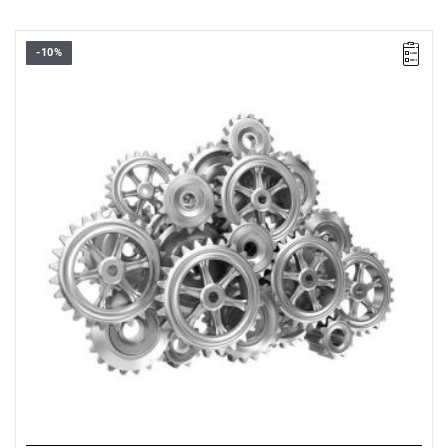
-10%
• Wymienne ostrze 6-kątne 1/4"
• Do śrub Resistorx® Plus: IPR27 - IPR30
• Długość: 175 mm
• Długość części roboczej: 125 mm
• Wykończenie: chromowane
Typ gwarancji:
E
(Bezpłatna wymiana produktu bez ograniczenia
w czasie)