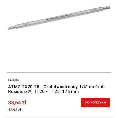
FACOM
ATMZ.TX20-25 - Grot dwustronny 1/4" do śrub
Resistorx®, TT20 - TT25, 175 mm
38,64 zł
Price tax included
DO KOSZYKA
42,93 zł