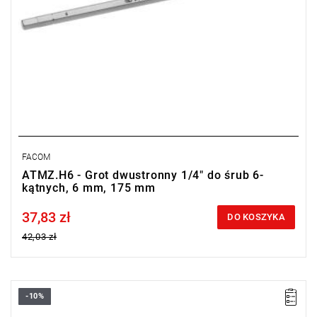
FACOM
ATMZ.H6 - Grot dwustronny 1/4" do śrub 6-
kątnych, 6 mm, 175 mm
37,83 zł
Price tax included
DO KOSZYKA
42,03 zł
-10%
• Wymienne ostrze 6-kątne 1/4"
• Do śrub 6-kątnych: 5 mm