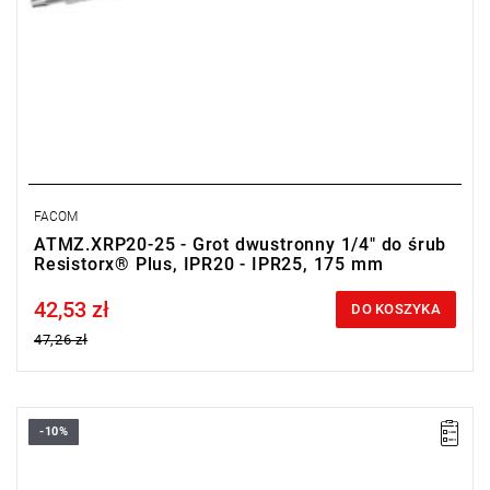
FACOM
ATMZ.XRP20-25 - Grot dwustronny 1/4" do śrub
Resistorx® Plus, IPR20 - IPR25, 175 mm
42,53 zł
Price tax included
DO KOSZYKA
47,26 zł
-10%
• Wymienne ostrze 6-kątne 1/4"
• Do śrub Resistorx® Plus: IPR10 - IPR15
• Długość: 175 mm