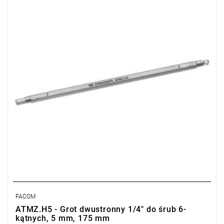
• Długość: 175 mm
• Długość części roboczej: 125 mm
• Wykończenie: chromowane
Typ gwarancji:
E
(Bezpłatna wymiana produktu bez ograniczenia
w czasie)
FACOM
ATMZ.H5 - Grot dwustronny 1/4" do śrub 6-
kątnych, 5 mm, 175 mm