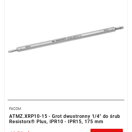
• Długość części roboczej: 125 mm
• Wykończenie: chromowane
Typ gwarancji:
E
(Bezpłatna wymiana produktu bez ograniczenia
w czasie)
FACOM
ATMZ.XRP10-15 - Grot dwustronny 1/4" do śrub
Resistorx® Plus, IPR10 - IPR15, 175 mm