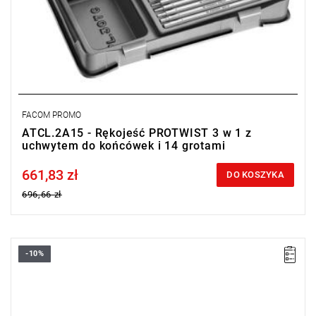
FACOM PROMO
ATCL.2A15 - Rękojeść PROTWIST 3 w 1 z
uchwytem do końcówek i 14 grotami
661,83 zł
Price tax included
DO KOSZYKA
696,66 zł
-10%
• Wymienne ostrze 6-kątne 1/4"
• Do śrub Torx®: T10 - T15
• Długość: 175 mm
• Długość części roboczej: 125 mm
• Wykończenie: chromowane