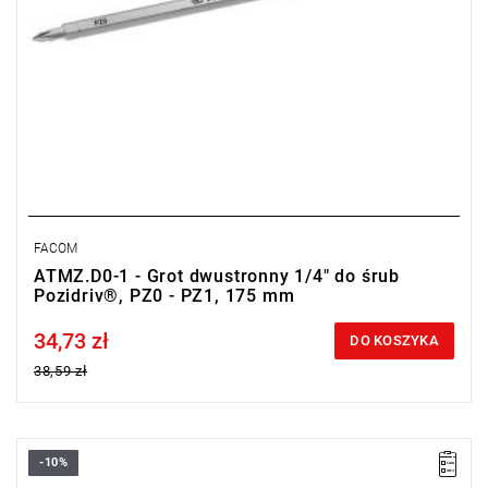
FACOM
ATMZ.D0-1 - Grot dwustronny 1/4" do śrub
Pozidriv®, PZ0 - PZ1, 175 mm
34,73 zł
Price tax included
DO KOSZYKA
38,59 zł
-10%
• Wymienne ostrze 6-kątne 1/4"