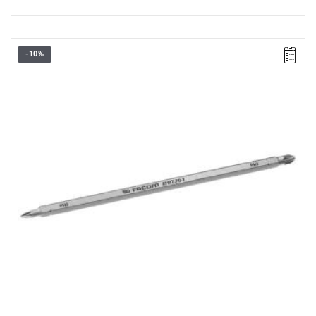
-10%
• Wymienne ostrze 6-kątne 1/4"
• Do śrub Philips®: PH0 - PH1
• Długość: 175 mm
• Długość części roboczej: 125 mm
• Wykończenie: chromowane
Typ gwarancji:
E
(Bezpłatna wymiana produktu bez ograniczenia
w czasie)