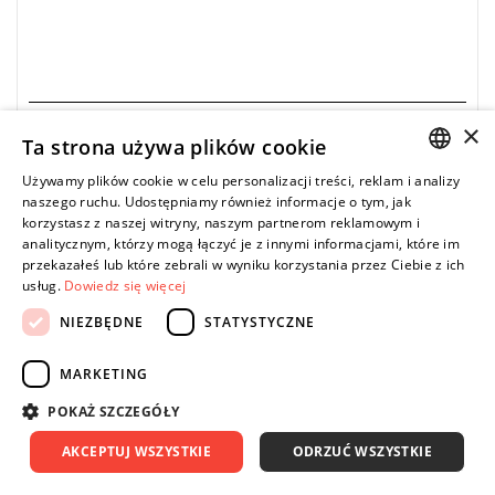
×
FACOM
Ta strona używa plików cookie
ATMZ.H4 - Grot dwustronny 1/4" do śrub 6-
Używamy plików cookie w celu personalizacji treści, reklam i analizy
kątnych, 4 mm, 175 mm
POLISH
naszego ruchu. Udostępniamy również informacje o tym, jak
korzystasz z naszej witryny, naszym partnerom reklamowym i
34,73 zł
Price tax included
DO KOSZYKA
ENGLISH
analitycznym, którzy mogą łączyć je z innymi informacjami, które im
38,59 zł
przekazałeś lub które zebrali w wyniku korzystania przez Ciebie z ich
usług.
Dowiedz się więcej
NIEZBĘDNE
STATYSTYCZNE
-10%
• Wymienne ostrze 6-kątne 1/4"
MARKETING
• Do śrub 6-kątnych: 3 mm
• Długość: 175 mm
POKAŻ SZCZEGÓŁY
• Długość części roboczej: 125 mm
• Wykończenie: chromowane
AKCEPTUJ WSZYSTKIE
ODRZUĆ WSZYSTKIE
Typ gwarancji:
E
(Bezpłatna wymiana produktu bez ograniczenia
w czasie)