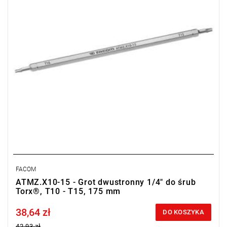
Typ gwarancji:
E
(Bezpłatna wymiana produktu bez ograniczenia
w czasie)
FACOM
ATMZ.X10-15 - Grot dwustronny 1/4" do śrub
Torx®, T10 - T15, 175 mm
38,64 zł
Price tax included
DO KOSZYKA
42,93 zł