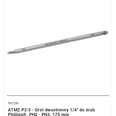
• Do śrub Philips®: PH2 - PH3
• Długość: 175 mm
• Długość części roboczej: 125 mm
• Wykończenie: chromowane
FACOM
ATMZ.P2-3 - Grot dwustronny 1/4" do śrub
Phillips®, PH2 - PH3, 175 mm