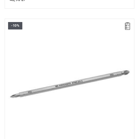
-10%
• Wymienne ostrze 6-kątne 1/4"
• Do śrub Pozidriv®: PZ2 - PZ3
• Długość: 175 mm
• Długość części roboczej: 125 mm
• Wykończenie: chromowane
Typ gwarancji:
E
(Bezpłatna wymiana produktu bez ograniczenia
w czasie)