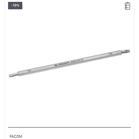
-10%
• Wymienne ostrze 6-kątne 1/4"
• Do śrub Torx®: T20 - T25
• Długość: 175 mm
• Długość części roboczej: 125 mm
• Wykończenie: chromowane
Typ gwarancji:
E
(Bezpłatna wymiana produktu bez ograniczenia
w czasie)
FACOM