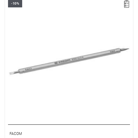
-10%
• Wymienne ostrze 6-kątne 1/4"
• Do śrub z rowkiem: 3,5 - 4 mm
• Długość: 175 mm
• Długość części roboczej: 125 mm
• Wykończenie: chromowane
Typ gwarancji:
E
(Bezpłatna wymiana produktu bez ograniczenia
w czasie)
FACOM