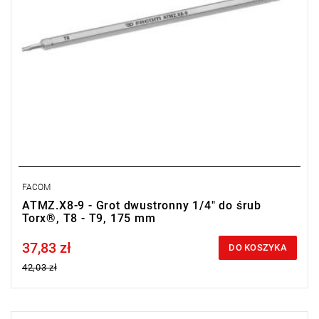
FACOM
ATMZ.X8-9 - Grot dwustronny 1/4" do śrub
Torx®, T8 - T9, 175 mm
37,83 zł
Price tax included
DO KOSZYKA
42,03 zł