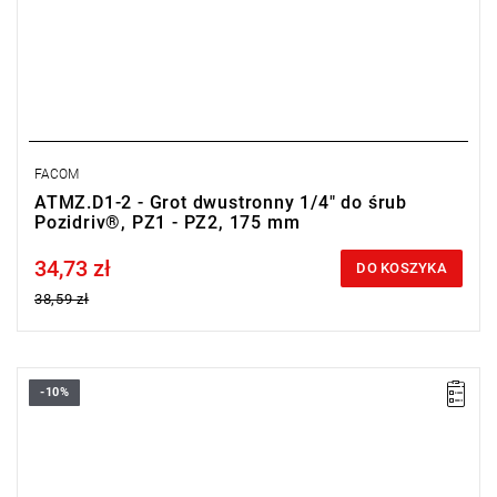
FACOM
ATMZ.D1-2 - Grot dwustronny 1/4" do śrub
Pozidriv®, PZ1 - PZ2, 175 mm
34,73 zł
Price tax included
DO KOSZYKA
38,59 zł
-10%
• Wymienne ostrze 6-kątne 1/4"
• Do śrub Philips®: PH1 - PH2
• Długość: 175 mm
• Długość części roboczej: 125 mm
• Wykończenie: chromowane