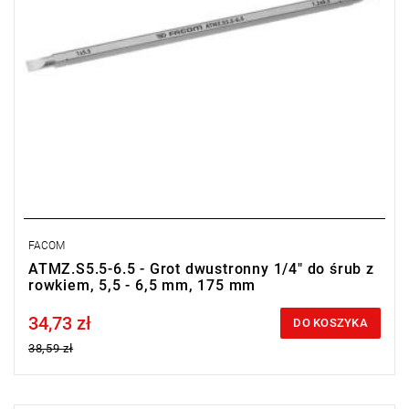
FACOM
ATMZ.S5.5-6.5 - Grot dwustronny 1/4" do śrub z
rowkiem, 5,5 - 6,5 mm, 175 mm
34,73 zł
Price tax included
DO KOSZYKA
38,59 zł