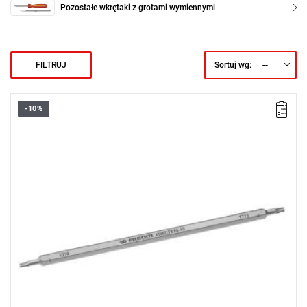
Pozostałe wkrętaki z grotami wymiennymi
--
FILTRUJ
Sortuj wg:
-10%
• Wymienne ostrze 6-kątne 1/4"
• Do śrub Resistorx®: TT10 - TT15
• Długość: 175 mm
• Długość części roboczej: 125 mm
• Wykończenie: chromowane
Typ gwarancji:
E
(Bezpłatna wymiana produktu bez ograniczenia
w czasie)