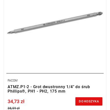
Typ gwarancji:
E
(Bezpłatna wymiana produktu bez ograniczenia
w czasie)
FACOM
ATMZ.P1-2 - Grot dwustronny 1/4" do śrub
Phillips®, PH1 - PH2, 175 mm
34,73 zł
Price tax included
DO KOSZYKA
38,59 zł