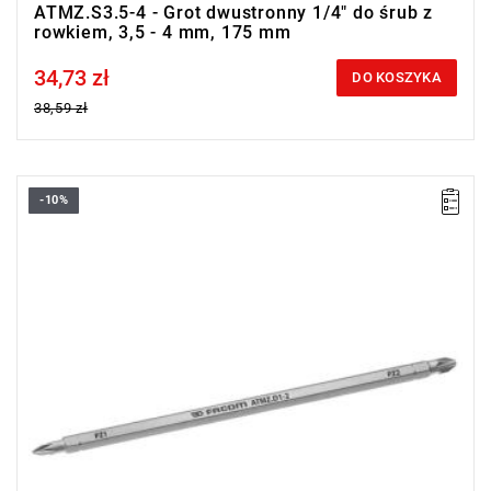
ATMZ.S3.5-4 - Grot dwustronny 1/4" do śrub z
rowkiem, 3,5 - 4 mm, 175 mm
34,73 zł
Price tax included
DO KOSZYKA
38,59 zł
-10%
• Wymienne ostrze 6-kątne 1/4"
• Do śrub Pozidriv®: PZ1 - PZ2
• Długość: 175 mm
• Długość części roboczej: 125 mm
• Wykończenie: chromowane
Typ gwarancji:
E
(Bezpłatna wymiana produktu bez ograniczenia
w czasie)