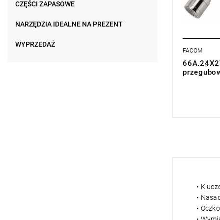
CZĘŚCI ZAPASOWE
NARZĘDZIA IDEALNE NA PREZENT
WYPRZEDAŻ
FACOM
66A.24X27
przegubo
0,00 zł
Price tax in
• Kluc
• Nasad
• Oczk
• Wymi