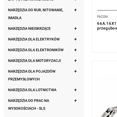
NARZĘDZIA DO RUR, NITOWANIE,
FACOM
IMADŁA
66A.16X18
przegubo
NARZĘDZIA NIEISKRZĄCE
0,00 zł
Price tax in
NARZĘDZIA DLA ELEKTRYKÓW
NARZĘDZIA DLA ELEKTRONIKÓW
NARZĘDZIA DLA MOTORYZACJI
UWAGA: Pro
NARZĘDZIA DLA POJAZDÓW
przez prod
w zakładce 
PRZEMYSŁOWYCH
Rozmiar: 2
Długość: 3
NARZĘDZIA DLA LOTNICTWA
NARZĘDZIA DO PRAC NA
WYSOKOŚCIACH - SLS