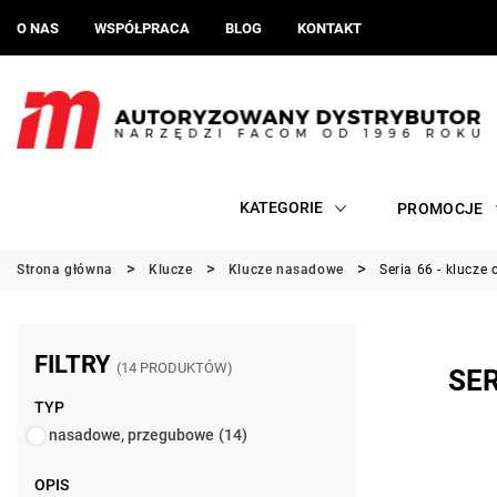
O NAS
WSPÓŁPRACA
BLOG
KONTAKT
KATEGORIE
PROMOCJE
Strona główna
Klucze
Klucze nasadowe
Seria 66 - klucz
FILTRY
(14 PRODUKTÓW)
SER
TYP
nasadowe, przegubowe
(14)
OPIS