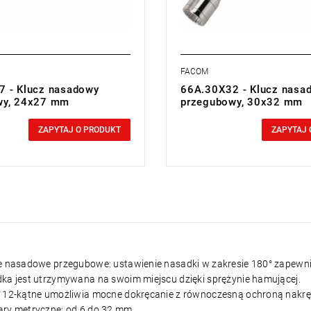
FACOM
 - Klucz nasadowy
66A.30X32 - Klucz nasa
wy, 24x27 mm
przegubowy, 30x32 mm
0,00 zł
cluded
Price tax included
ZAPYTAJ O PRODUKT
ZAPYTAJ 
ze nasadowe przegubowe: ustawienie nasadki w zakresie 180° zapew
ka jest utrzymywana na swoim miejscu dzięki sprężynie hamującej.
o 12-kątne umożliwia mocne dokręcanie z równoczesną ochroną nakręt
ary metryczne: od 6 do 32 mm.