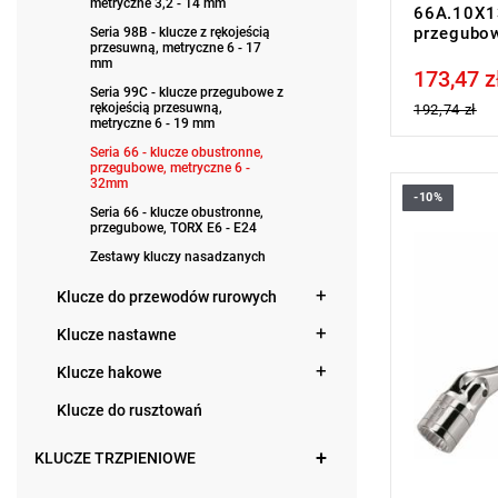
metryczne 3,2 - 14 mm
66A.10X13
przegubo
Seria 98B - klucze z rękojeścią
przesuwną, metryczne 6 - 17
mm
173,47 z
Price tax in
Seria 99C - klucze przegubowe z
rękojeścią przesuwną,
192,74 zł
metryczne 6 - 19 mm
Seria 66 - klucze obustronne,
przegubowe, metryczne 6 -
32mm
-10%
Rozmiar: 1
Seria 66 - klucze obustronne,
Długość: 2
przegubowe, TORX E6 - E24
Typ gwaran
Zestawy kluczy nasadzanych
produktu be
Klucze do przewodów rurowych
Klucze nastawne
Klucze hakowe
Klucze do rusztowań
KLUCZE TRZPIENIOWE