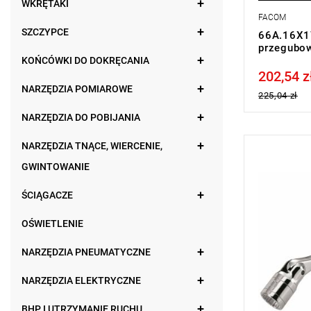
WKRĘTAKI
FACOM
SZCZYPCE
66A.16X17
przegubo
KOŃCÓWKI DO DOKRĘCANIA
202,54 z
Price tax in
NARZĘDZIA POMIAROWE
225,04 zł
NARZĘDZIA DO POBIJANIA
NARZĘDZIA TNĄCE, WIERCENIE,
UWAGA: Pro
GWINTOWANIE
przez prod
w zakładce 
Rozmiar: 1
ŚCIĄGACZE
Długość: 2
OŚWIETLENIE
NARZĘDZIA PNEUMATYCZNE
NARZĘDZIA ELEKTRYCZNE
BHP I UTRZYMANIE RUCHU