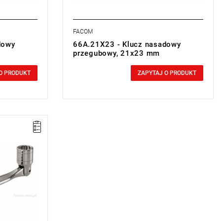
FACOM
dowy
66A.21X23 - Klucz nasadowy
przegubowy, 21x23 mm
0,00 zł
Price tax included
O PRODUKT
ZAPYTAJ O PRODUKT
przedaży
 zamiennik
".