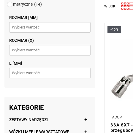
metryczne
(14)
WIDOK:
ROZMIAR [MM]
-10%
Rozmiar: 6
Długość: 1
ROZMIAR (X)
Typ gwaran
produktu be
L [MM]
KATEGORIE
FACOM
ZESTAWY NARZĘDZI
66A.6X7 -
przegubo
WÓZKI I MEBLE WARSZTATOWE