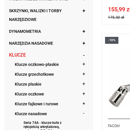
155,99 z
Price tax in
SKRZYNKI, WALIZKI I TORBY
173,32 zł
NARZĘDZIOWE
DYNAMOMETRIA
-10%
Rozmiar: 1
NARZĘDZIA NASADOWE
Długość: 2
Typ gwaran
KLUCZE
produktu be
Klucze oczkowo-płaskie
Klucze grzechotkowe
Klucze płaskie
Klucze oczkowe
Klucze fajkowe i rurowe
Klucze nasadowe
Seria 74A - klucze kute z
FACOM
rękojeścią wkrętakową,