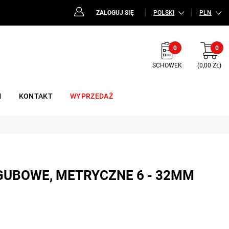
ZALOGUJ SIĘ
POLSKI
PLN
0
0
SCHOWEK
(0,00 ZŁ)
M
KONTAKT
WYPRZEDAŻ
EGUBOWE, METRYCZNE 6 - 32MM