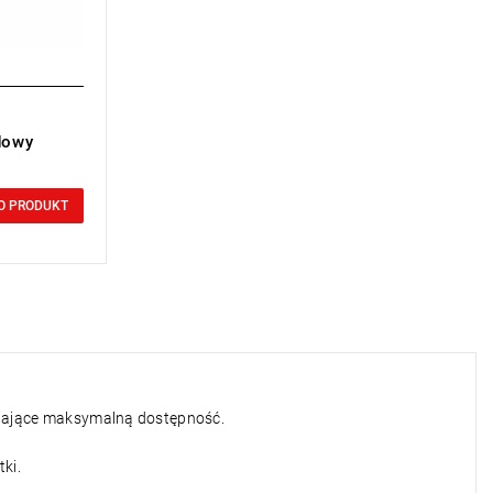
dowy
O PRODUKT
niające maksymalną dostępność.
ki.