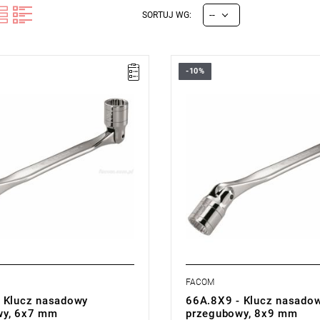
--
SORTUJ WG:
-10%
x7 mm,
Rozmiar: 8x9 mm,
88,5 mm
Długość: 188,5 mm
cji:
E
(Bezpłatna wymiana
Typ gwarancji:
E
(Bezpłatna wy
z ograniczenia w czasie)
produktu bez ograniczenia w cza
FACOM
 Klucz nasadowy
66A.8X9 - Klucz nasado
wy, 6x7 mm
przegubowy, 8x9 mm