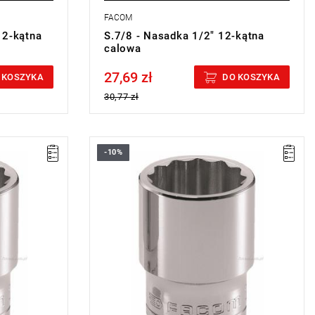
FACOM
12-kątna
S.7/8 - Nasadka 1/2" 12-kątna
calowa
27,69 zł
Price tax included
 KOSZYKA
DO KOSZYKA
30,77 zł
-10%
• 3/4 "
• ⧠ 1/2”
• Profil OGV®: większa siła i
ek
bezpieczeństwo, ochrona nakrętek
szczące
• Wykończenie: chromowane błyszczące
miana
Typ gwarancji:
E
(Bezpłatna wymiana
sie)
produktu bez ograniczenia w czasie)