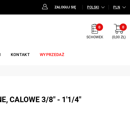
ZALOGUJ SIĘ
POLSKI
PLN
0
0
SCHOWEK
(0,00 ZŁ)
M
KONTAKT
WYPRZEDAŻ
E, CALOWE 3/8" - 1'1/4"