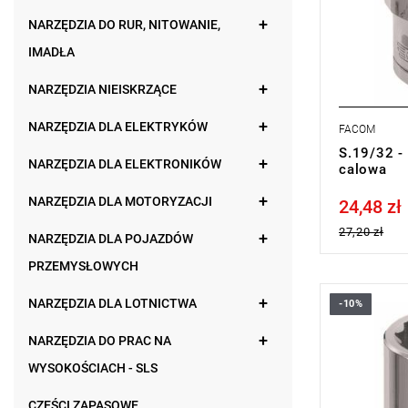
NARZĘDZIA DO RUR, NITOWANIE,
IMADŁA
NARZĘDZIA NIEISKRZĄCE
NARZĘDZIA DLA ELEKTRYKÓW
FACOM
S.19/32 -
NARZĘDZIA DLA ELEKTRONIKÓW
calowa
NARZĘDZIA DLA MOTORYZACJI
24,48 zł
Price tax in
27,20 zł
NARZĘDZIA DLA POJAZDÓW
PRZEMYSŁOWYCH
NARZĘDZIA DLA LOTNICTWA
-10%
• 7/16 "
• ⧠ 1/2”
NARZĘDZIA DO PRAC NA
• Profil OGV
bezpieczeń
WYSOKOŚCIACH - SLS
• Wykończe
Typ gwaran
CZĘŚCI ZAPASOWE