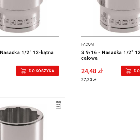
FACOM
 Nasadka 1/2" 12-kątna
S.9/16 - Nasadka 1/2" 1
calowa
24,48 zł
cluded
Price tax included
DO KOSZYKA
DO
27,20 zł
®: większa siła i
stwo, ochrona nakrętek
nie: chromowane błyszczące
cji:
E
(Bezpłatna wymiana