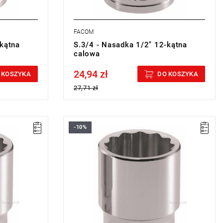
FACOM
-kątna
S.3/4 - Nasadka 1/2" 12-kątna
calowa
24,94 zł
Price tax included
 KOSZYKA
DO KOSZYKA
27,71 zł
-10%
• 5/8 "
• ⧠ 1/2”
• Profil OGV®: większa siła i
ek
bezpieczeństwo, ochrona nakrętek
szczące
• Wykończenie: chromowane błyszczące
miana
Typ gwarancji:
E
(Bezpłatna wymiana
sie)
produktu bez ograniczenia w czasie)