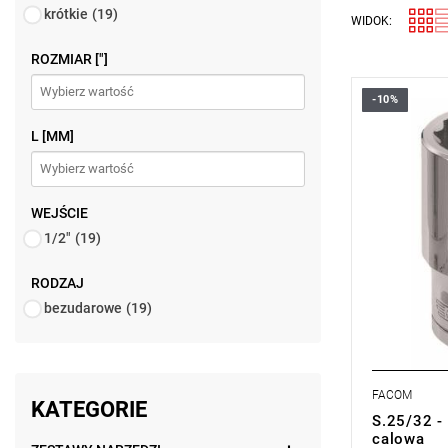
krótkie
(19)
WIDOK:
ROZMIAR ["]
-10%
• 25/32 "
• ⧠ 1/2”
L [MM]
• Profil OGV
bezpieczeń
• Wykończe
Typ gwaran
WEJŚCIE
produktu be
1/2"
(19)
RODZAJ
bezudarowe
(19)
FACOM
KATEGORIE
S.25/32 -
calowa