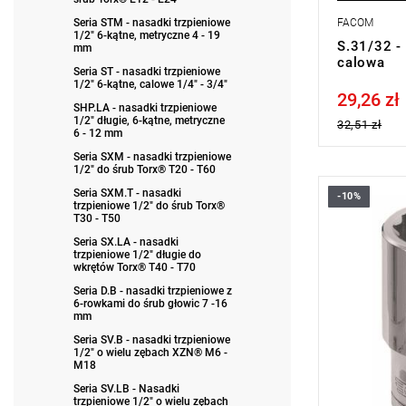
Seria STM - nasadki trzpieniowe
FACOM
1/2" 6-kątne, metryczne 4 - 19
S.31/32 -
mm
calowa
Seria ST - nasadki trzpieniowe
1/2" 6-kątne, calowe 1/4" - 3/4"
29,26 zł
Price tax in
SHP.LA - nasadki trzpieniowe
1/2" długie, 6-kątne, metryczne
32,51 zł
6 - 12 mm
Seria SXM - nasadki trzpieniowe
1/2" do śrub Torx® T20 - T60
Seria SXM.T - nasadki
-10%
• 13/16 "
trzpieniowe 1/2" do śrub Torx®
T30 - T50
• ⧠ 1/2”
• Profil OGV
Seria SX.LA - nasadki
bezpieczeń
trzpieniowe 1/2" długie do
wkrętów Torx® T40 - T70
• Wykończe
Typ gwaran
Seria D.B - nasadki trzpieniowe z
produktu be
6-rowkami do śrub głowic 7 -16
mm
Seria SV.B - nasadki trzpieniowe
1/2" o wielu zębach XZN® M6 -
M18
Seria SV.LB - Nasadki
trzpieniowe 1/2" o wielu zębach