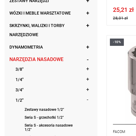
ZESTAWY NARZĘDZI
25,21 zł
Price tax in
WÓZKI I MEBLE WARSZTATOWE
28,01 zł
SKRZYNKI, WALIZKI I TORBY
NARZĘDZIOWE
-10%
• 1'1/8 "
DYNAMOMETRIA
• ⧠ 1/2”
• Profil OGV
NARZĘDZIA NASADOWE
bezpieczeń
• Wykończe
3/8"
Typ gwaran
produktu be
1/4"
3/4"
1/2"
Zestawy nasadowe 1/2"
Seria S - grzechotki 1/2"
Seria S - akcesoria nasadowe
1/2"
FACOM