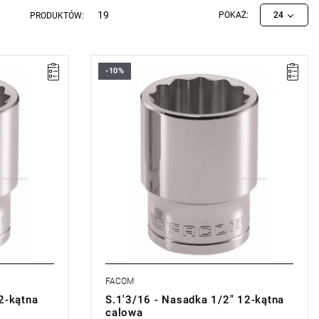
19
POKAŻ:
24
PRODUKTÓW:
-10%
• 1'3/16 "
• ⧠ 1/2”
• Profil OGV®: większa siła i
ek
bezpieczeństwo, ochrona nakrętek
szczące
• Wykończenie: chromowane błyszczące
miana
Typ gwarancji:
E
(Bezpłatna wymiana
sie)
produktu bez ograniczenia w czasie)
FACOM
2-kątna
S.1'3/16 - Nasadka 1/2" 12-kątna
calowa