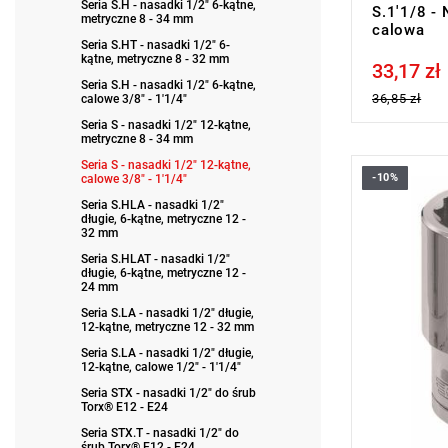
Seria S.H - nasadki 1/2" 6-kątne,
S.1'1/8 -
metryczne 8 - 34 mm
calowa
Seria S.HT - nasadki 1/2" 6-
kątne, metryczne 8 - 32 mm
33,17 zł
Price tax in
Seria S.H - nasadki 1/2" 6-kątne,
36,85 zł
calowe 3/8" - 1'1/4"
Seria S - nasadki 1/2" 12-kątne,
metryczne 8 - 34 mm
Seria S - nasadki 1/2" 12-kątne,
-10%
calowe 3/8" - 1'1/4"
• 31/32 "
• ⧠ 1/2”
Seria S.HLA - nasadki 1/2"
długie, 6-kątne, metryczne 12 -
• Profil OGV
32 mm
bezpieczeń
• Wykończe
Seria S.HLAT - nasadki 1/2"
długie, 6-kątne, metryczne 12 -
Typ gwaran
24 mm
produktu be
Seria S.LA - nasadki 1/2" długie,
12-kątne, metryczne 12 - 32 mm
Seria S.LA - nasadki 1/2" długie,
12-kątne, calowe 1/2" - 1'1/4"
Seria STX - nasadki 1/2" do śrub
Torx® E12 - E24
Seria STX.T - nasadki 1/2" do
śrub Torx® E12 - E24