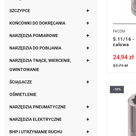
SZCZYPCE
KOŃCÓWKI DO DOKRĘCANIA
FACOM
NARZĘDZIA POMIAROWE
S.11/16 -
calowa
NARZĘDZIA DO POBIJANIA
24,94 zł
Price tax in
NARZĘDZIA TNĄCE, WIERCENIE,
27,71 zł
GWINTOWANIE
ŚCIĄGACZE
-10%
• 19/32 "
OŚWIETLENIE
• ⧠ 1/2”
• Profil OGV
NARZĘDZIA PNEUMATYCZNE
bezpieczeń
• Wykończe
NARZĘDZIA ELEKTRYCZNE
Typ gwaran
produktu be
BHP I UTRZYMANIE RUCHU