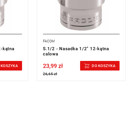
FACOM
2-kątna
S.1/2 - Nasadka 1/2" 12-kątna
calowa
23,99 zł
Price tax included
 KOSZYKA
DO KOSZYKA
26,65 zł