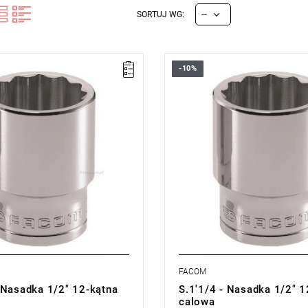
--
SORTUJ WG:
-10%
• 1'1/4 "
• ⧠ 1/2”
®: większa siła i
• Profil OGV®: większa siła i
stwo, ochrona nakrętek
bezpieczeństwo, ochrona nakręt
nie: chromowane błyszczące
• Wykończenie: chromowane bły
cji:
E
(Bezpłatna wymiana
Typ gwarancji:
E
(Bezpłatna wy
z ograniczenia w czasie)
produktu bez ograniczenia w cza
FACOM
 Nasadka 1/2" 12-kątna
S.1'1/4 - Nasadka 1/2" 1
calowa