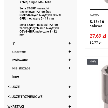
XZN®, długie, M6 - M18
Seria ST.GRP - nasadki
trzpieniowe 1/2" do śrub
uszkodzonych 6-kątnych OGV®
FACOM
GRIP, metryczne 5 - 19 mm
S.13/16 -
Seria S.GRP - nasadki 1/2" do
calowa
zaokrąglonych śrub 6-kątnych
OGV® GRIP, metryczne 8 - 32
27,69 zł
mm
Price tax in
30,77 zł
1"
Udarowe
Izolowane
-10%
• 11/16 "
• ⧠ 1/2”
Nieiskrzące
• Profil OGV
Inne
bezpieczeń
• Wykończe
Typ gwaran
KLUCZE
produktu be
KLUCZE TRZPIENIOWE
WKRĘTAKI