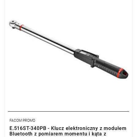
• Zakres Nm: 34 - 340
• Dokładność: ± 2%
• Kąt: ± 1°
• Możliwa praca w dwóch kierunkach
• Jednostka pomiaru: Nm, lbf.ft, lbf.in
• Długość: 500 mm
• Waga: 1,73 kg
Typ gwarancji:
D3
(Naprawa lub bezpłatna wymiana w zakresie
wadliwych części w ciągu 3 lat od zakupu)
FACOM PROMO
E.516ST-340PB - Klucz elektroniczny z modułem
Bluetooth z pomiarem momentu i kąta z