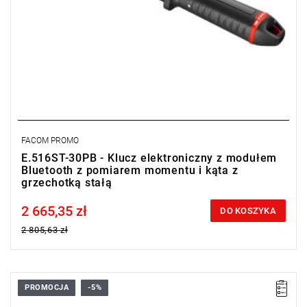
FACOM PROMO
E.516ST-30PB - Klucz elektroniczny z modułem
Bluetooth z pomiarem momentu i kąta z
grzechotką stałą
2 665,35 zł
Price tax included
DO KOSZYKA
2 805,63 zł
PROMOCJA
-5%
• Złącze 14 x 18
• ▇ 1/2"