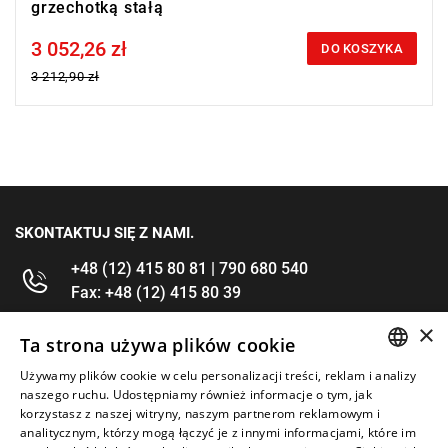
grzechotką stałą
3 052,26 zł
Price tax included
DO KOSZYKA
3 212,90 zł
SKONTAKTUJ SIĘ Z NAMI.
+48 (12) 415 80 81 | 790 680 540
Fax: +48 (12) 415 80 39
×
kontakt@im-narzedzia.pl
Ta strona używa plików cookie
Używamy plików cookie w celu personalizacji treści, reklam i analizy
POLISH
INFORMACJE
naszego ruchu. Udostępniamy również informacje o tym, jak
korzystasz z naszej witryny, naszym partnerom reklamowym i
ENGLISH
analitycznym, którzy mogą łączyć je z innymi informacjami, które im
OFERTA