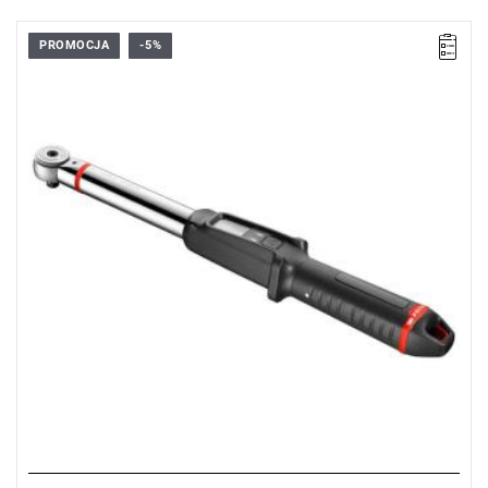
PROMOCJA
-5%
• Złącze 9 x 12
• ▇ 3/8"
• Zakres Nm: 13,5 - 135
• Dokładność: ± 2%
• Kąt: ± 1°
• Możliwa praca w dwóch kierunkach
• Jednostka pomiaru: Nm, lbf.ft, lbf.in
• Długość: 500 mm
• Waga: 1,186 kg
Typ gwarancji:
D3
(Naprawa lub bezpłatna wymiana w zakresie
wadliwych części w ciągu 3 lat od zakupu)