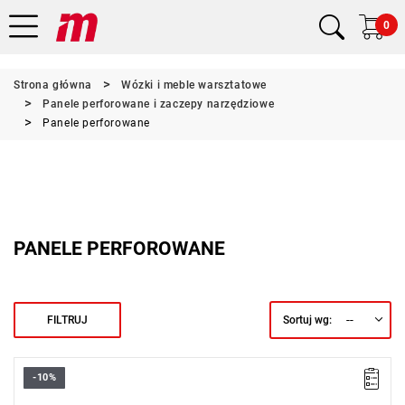
0
Strona główna
Wózki i meble warsztatowe
Panele perforowane i zaczepy narzędziowe
Panele perforowane
PANELE PERFOROWANE
--
FILTRUJ
Sortuj wg:
-10%
Wymiary całkowite: 1665x 444x 10 mm.
Masa: 4.36 kg.