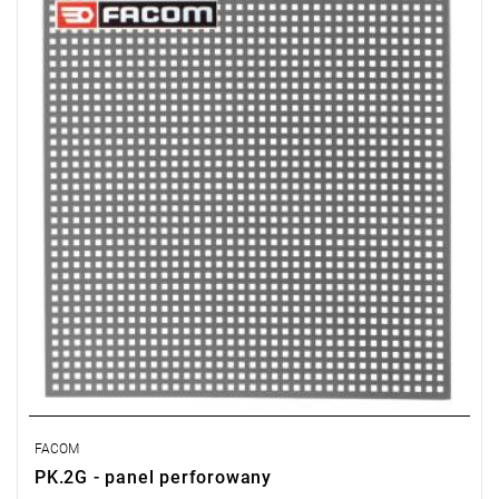
sugerowanych zamienników.
Wymiary całkowite: 444 x 444 x 10 mm.
Masa: 1.16 kg.
FACOM
PK.2G - panel perforowany