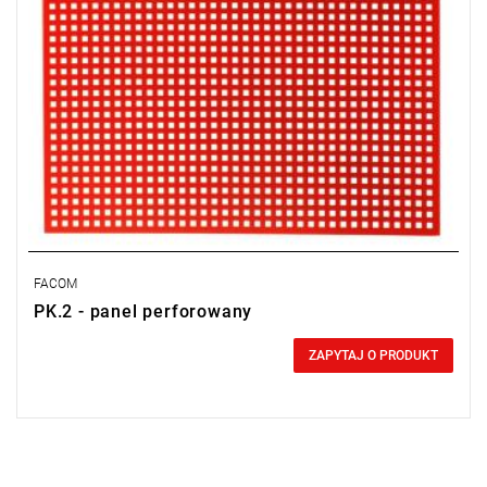
FACOM
PK.2 - panel perforowany
0,00 zł
Price tax included
ZAPYTAJ O PRODUKT