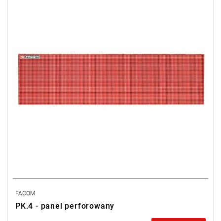
Typ gwarancji:
D5
(Naprawa lub bezpłatna wymiana w zakresie
wadliwych części w ciągu 5 lat od zakupu)
FACOM
PK.4 - panel perforowany