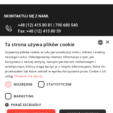
SKONTAKTUJ SIĘ Z NAMI.
+48 (12) 415 80 81 | 790 680 540
Fax: +48 (12) 415 80 39
×
kontakt@im-narzedzia.pl
Ta strona używa plików cookie
Używamy plików cookie w celu personalizacji treści, reklam i analizy
POLISH
INFORMACJE
naszego ruchu. Udostępniamy również informacje o tym, jak
korzystasz z naszej witryny, naszym partnerom reklamowym i
ENGLISH
analitycznym, którzy mogą łączyć je z innymi informacjami, które im
OFERTA
przekazałeś lub które zebrali w wyniku korzystania przez Ciebie z ich
usług.
Dowiedz się więcej
MOJE KONTO
NIEZBĘDNE
STATYSTYCZNE
OBSERWUJ NAS
MARKETING
POKAŻ SZCZEGÓŁY