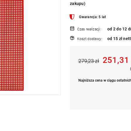
zakupu)
Gwarancja: 5 lat
od 2 do 12 d
Czas realizacji:
od 15 zł net
Koszt dostawy:
251,31
279,23 zł
Najniższa cena w ciągu ostatnich