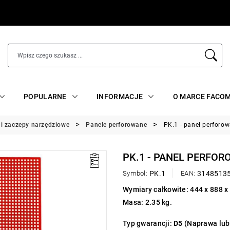
POPULARNE
INFORMACJE
O MARCE FACO
 i zaczepy narzędziowe
Panele perforowane
PK.1 - panel perforo
PK.1 - PANEL PERFO
Symbol:
PK.1
EAN:
3148513
Wymiary całkowite: 444 x 888 
Masa: 2.35 kg.
Typ gwarancji:
D5
(Naprawa lub 