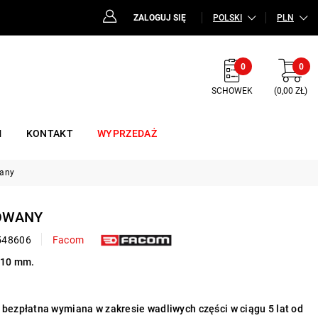
ZALOGUJ SIĘ
POLSKI
PLN
0
0
SCHOWEK
(0,00 ZŁ)
M
KONTAKT
WYPRZEDAŻ
wany
ROWANY
548606
Facom
x 10 mm.
bezpłatna wymiana w zakresie wadliwych części w ciągu 5 lat od