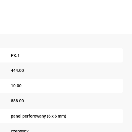
PK.1
444.00
10.00
888.00
panel perforowany (6 x 6 mm)
czerwony