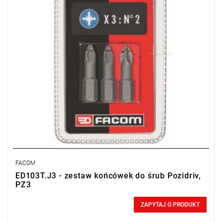
FACOM
ED103T.J3 - zestaw końcówek do śrub Pozidriv,
PZ3
0,00 zł
Price tax included
ZAPYTAJ O PRODUKT