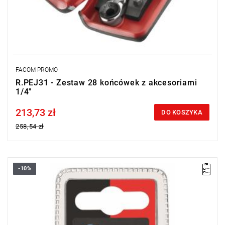
FACOM PROMO
R.PEJ31 - Zestaw 28 końcówek z akcesoriami
1/4"
213,73 zł
Price tax included
DO KOSZYKA
258,54 zł
-10%
Zakres zestawu: PZ2
Ilość elementów w zestawie: 3