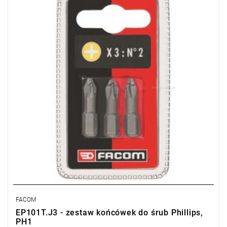
Zakres zestawu: PH1
Ilość elementów w zestawie: 3
FACOM
EP101T.J3 - zestaw końcówek do śrub Phillips,
PH1