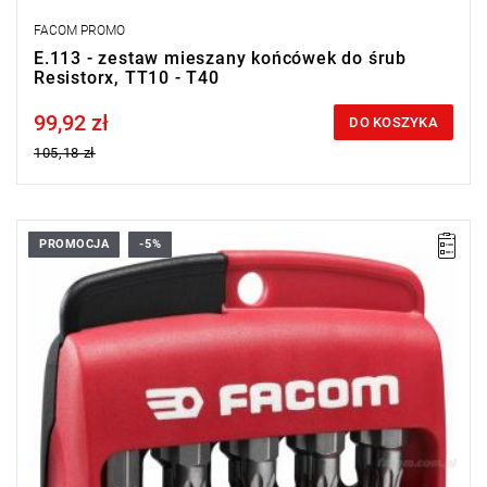
FACOM PROMO
E.113 - zestaw mieszany końcówek do śrub
Resistorx, TT10 - T40
99,92 zł
Price tax included
DO KOSZYKA
105,18 zł
PROMOCJA
-5%
Zakres zestawu: T8 - T40
Ilość elementów w zestawie: 11