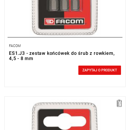
FACOM
ES1.J3 - zestaw końcówek do śrub z rowkiem,
4,5 - 8 mm
0,00 zł
Price tax included
ZAPYTAJ O PRODUKT
UWAGA: Produkt wycofany ze sprzedaży przez producenta. Brak
sugerowanych zamienników.
Zakres zestawu: PZ3
Ilość elementów w zestawie: 3