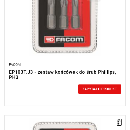
FACOM
EP103T.J3 - zestaw końcówek do śrub Phillips,
PH3
0,00 zł
Price tax included
ZAPYTAJ O PRODUKT
UWAGA: Produkt wycofany ze sprzedaży przez producenta. Brak
sugerowanych zamienników.