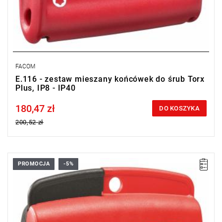
FACOM
E.116 - zestaw mieszany końcówek do śrub Torx
Plus, IP8 - IP40
180,47 zł
Price tax included
DO KOSZYKA
200,52 zł
PROMOCJA
-5%
Zakres zestawu: IPR8 - IPR40
Ilość elementów w zestawie: 11