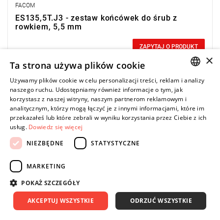
FACOM
ES135,5T.J3 - zestaw końcówek do śrub z
rowkiem, 5,5 mm
0,00 zł
Price tax included
ZAPYTAJ O PRODUKT
×
Ta strona używa plików cookie
Używamy plików cookie w celu personalizacji treści, reklam i analizy
POLISH
naszego ruchu. Udostępniamy również informacje o tym, jak
korzystasz z naszej witryny, naszym partnerom reklamowym i
ENGLISH
UWAGA: Produkt wycofany ze sprzedaży przez producenta.
analitycznym, którzy mogą łączyć je z innymi informacjami, które im
Proponowany zamiennik w zakładce "produkty powiązane".
przekazałeś lub które zebrali w wyniku korzystania przez Ciebie z ich
Zakres zestawu: 4,5 mm
usług.
Dowiedz się więcej
Ilość elementów w zestawie: 3
NIEZBĘDNE
STATYSTYCZNE
MARKETING
POKAŻ SZCZEGÓŁY
AKCEPTUJ WSZYSTKIE
ODRZUĆ WSZYSTKIE