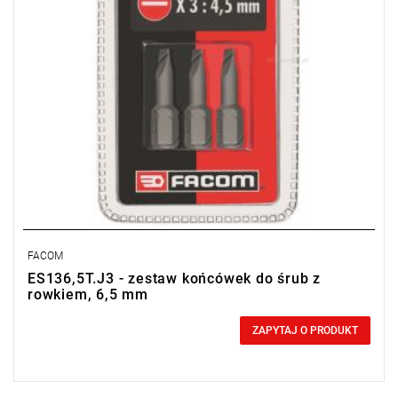
FACOM
ES136,5T.J3 - zestaw końcówek do śrub z
rowkiem, 6,5 mm
0,00 zł
Price tax included
ZAPYTAJ O PRODUKT