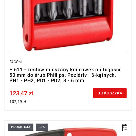
FACOM
E.611 - zestaw mieszany końcówek o długości
50 mm do śrub Phillips, Pozidriv i 6-kątnych,
PH1 - PH2, PD1 - PD2, 3 - 6 mm
123,47 zł
Price tax included
DO KOSZYKA
137,19 zł
PROMOCJA
-5%
• Zakres zestawu: 3 - 8 mm, PH1 - PH3, PZ1 - PZ3, T10 - T40
• Ilość elementów w zestawie: 29