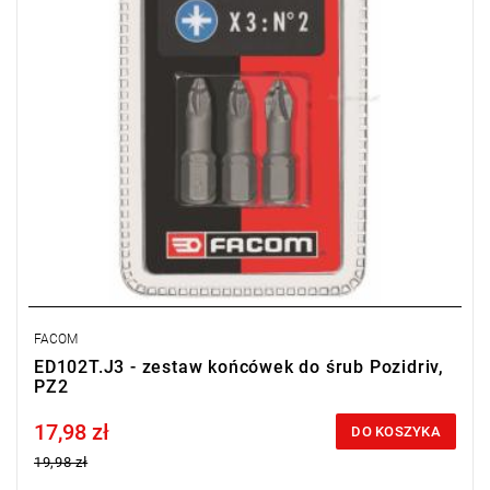
FACOM
ED102T.J3 - zestaw końcówek do śrub Pozidriv,
PZ2
17,98 zł
Price tax included
DO KOSZYKA
19,98 zł