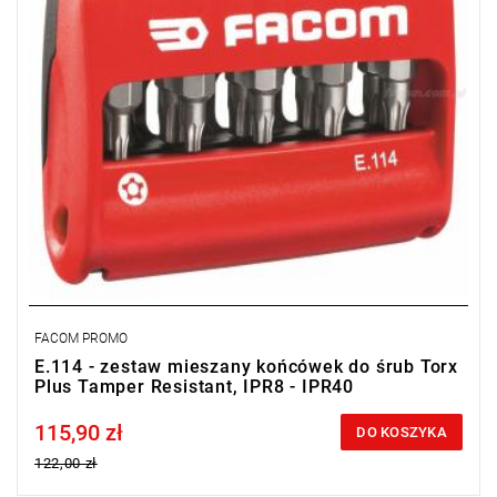
FACOM PROMO
E.114 - zestaw mieszany końcówek do śrub Torx
Plus Tamper Resistant, IPR8 - IPR40
115,90 zł
Price tax included
DO KOSZYKA
122,00 zł