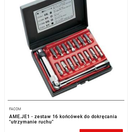
• Zakres zestawu: 4 - 6,5 mm, PH0 - PH3, PZ1 - PZ2, 6-kątne 2 -
5 mm
• Ilość elementów: 16
FACOM
AME.JE1 - zestaw 16 końcówek do dokręcania
"utrzymanie ruchu"