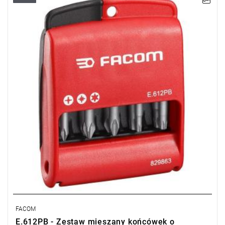
• Zabierak 1/4" - 6,35 mm.
• Zawiera:
- 3 końcówki do śrub Phillips®: EP.601T - EP.602T (x2).
- 3 końcówki do śrub Pozidriv®: ED.601T - ED.602T (x2).
- 4 końcówki Torx®: T10 - T20 - T25 - T30.
• Dostarczane w kompaktowym etui poliamidowym bardzo
odpornym na uderzenia i substancje chemiczne.
FACOM
E.612PB - Zestaw mieszany końcówek o