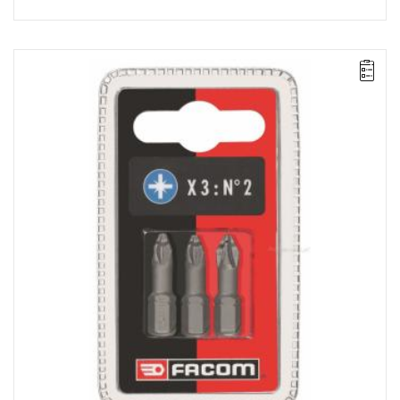
UWAGA: Produkt wycofany ze sprzedaży przez producenta. Brak
sugerowanych zamienników.
Zakres zestawu: PZ1
Ilość elementów w zestawie: 3