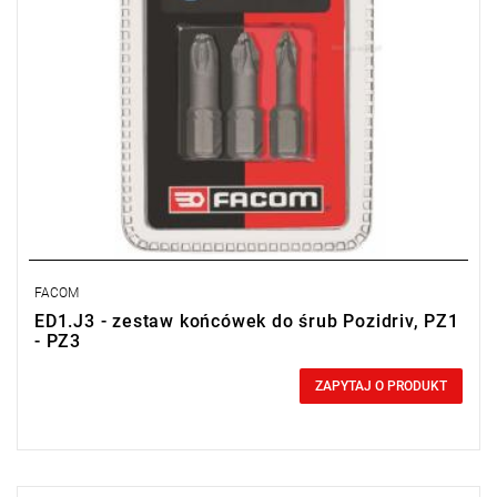
FACOM
ED1.J3 - zestaw końcówek do śrub Pozidriv, PZ1
- PZ3
0,00 zł
Price tax included
ZAPYTAJ O PRODUKT