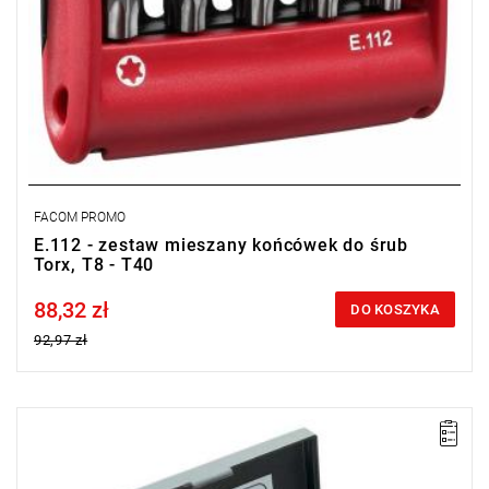
FACOM PROMO
E.112 - zestaw mieszany końcówek do śrub
Torx, T8 - T40
88,32 zł
Price tax included
DO KOSZYKA
92,97 zł
UWAGA: Produkt wycofany ze sprzedaży przez producenta. Brak
sugerowanych zamienników.
• Waga: 0,25 kg