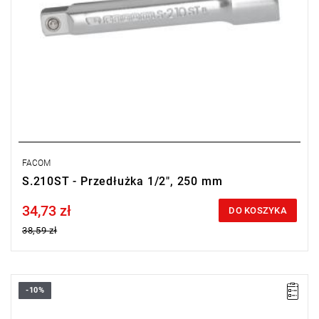
FACOM
S.210ST - Przedłużka 1/2", 250 mm
34,73 zł
Price tax included
DO KOSZYKA
38,59 zł
-10%