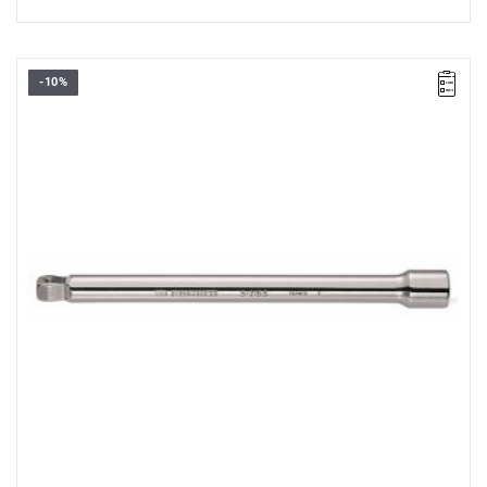
-10%
D: 23 mm.
D1: 16,5 mm.
L: 250 mm.
Waga: 420 g
Typ gwarancji:
E
(Bezpłatna wymiana produktu bez ograniczenia
w czasie)