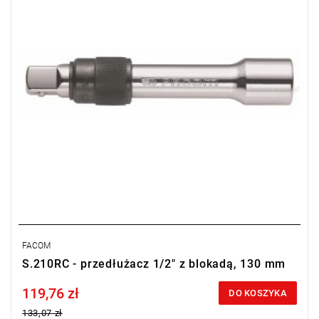
L: 130 mm.
Waga: 250 g
Typ gwarancji:
E
(Bezpłatna wymiana produktu bez ograniczenia
w czasie)
FACOM
S.210RC - przedłużacz 1/2" z blokadą, 130 mm
119,76 zł
Price tax included
DO KOSZYKA
133,07 zł