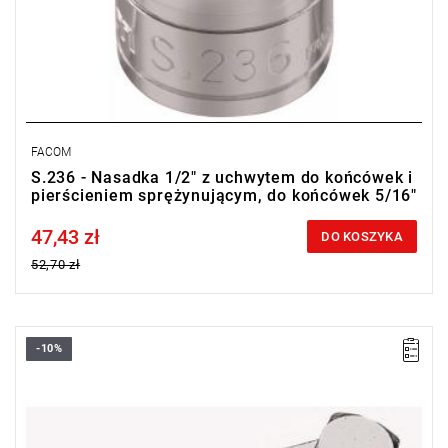
FACOM
S.236 - Nasadka 1/2" z uchwytem do końcówek i
pierścieniem sprężynującym, do końcówek 5/16"
47,43 zł
Price tax included
DO KOSZYKA
52,70 zł
-10%
E: 15 mm.
E1: 25 mm.
L: 65 mm.
L1: 40 mm.
Waga: 165 g.
Typ gwarancji:
E
(Bezpłatna wymiana produktu bez ograniczenia