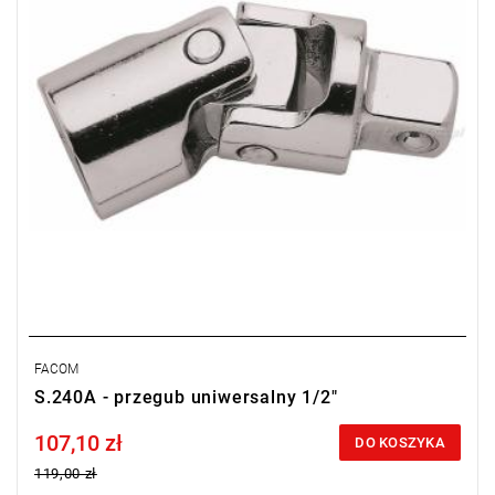
w czasie)
FACOM
S.240A - przegub uniwersalny 1/2"
107,10 zł
Price tax included
DO KOSZYKA
119,00 zł