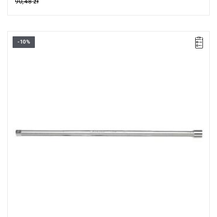
90,48 zł
-10%
D: 23 mm.
D1: 16,5 mm.
L: 500 mm.
Waga: 840 g
Typ gwarancji:
E
(Bezpłatna wymiana produktu bez ograniczenia
w czasie)