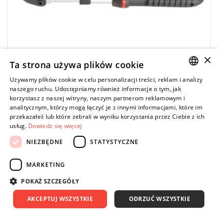
×
Ta strona używa plików cookie
Używamy plików cookie w celu personalizacji treści, reklam i analizy
POLISH
naszego ruchu. Udostępniamy również informacje o tym, jak
korzystasz z naszej witryny, naszym partnerom reklamowym i
ENGLISH
analitycznym, którzy mogą łączyć je z innymi informacjami, które im
FACOM
przekazałeś lub które zebrali w wyniku korzystania przez Ciebie z ich
SXL.180 - rękojeść przegubowa 1/2" z
usług.
Dowiedz się więcej
regulowaną długością
NIEZBĘDNE
STATYSTYCZNE
0,00 zł
Price tax included
ZAPYTAJ O PRODUKT
MARKETING
POKAŻ SZCZEGÓŁY
AKCEPTUJ WSZYSTKIE
ODRZUĆ WSZYSTKIE
UWAGA: Produkt wycofany ze sprzedaży przez producenta. Brak
sugerowanych zamienników.