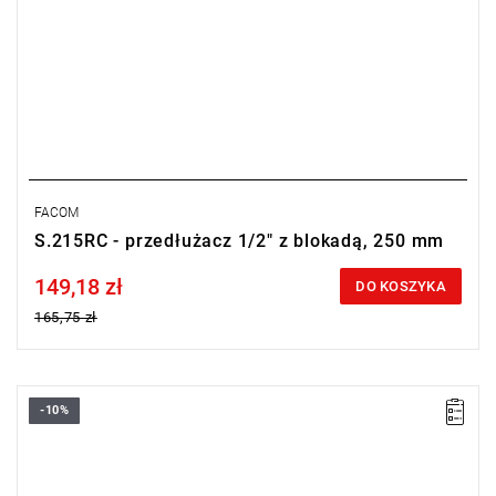
FACOM
S.215RC - przedłużacz 1/2" z blokadą, 250 mm
149,18 zł
Price tax included
DO KOSZYKA
165,75 zł
-10%
D: 23 mm.
D1: 16,5 mm.
D2: 23 mm.
E: 16,5 mm.