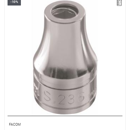
-10%
A: 1/2".
D: 23 mm.
D1: 20,5 mm.
L: 44 mm.
Waga: 70 g.
Typ gwarancji:
E
(Bezpłatna wymiana produktu bez ograniczenia
w czasie)
FACOM