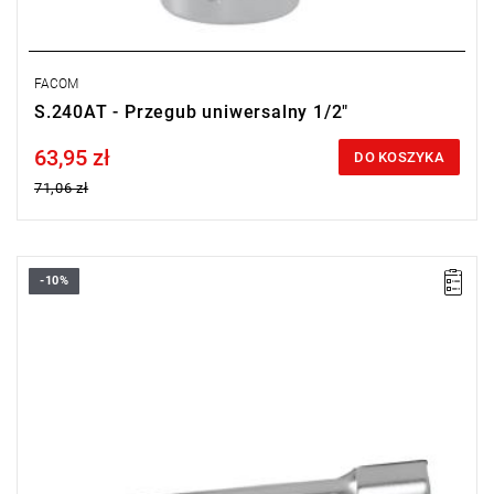
FACOM
S.240AT - Przegub uniwersalny 1/2"
63,95 zł
Price tax included
DO KOSZYKA
71,06 zł
-10%