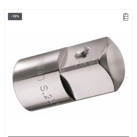
-10%
D: 25 mm.
L: 49 mm.
L1: 26 mm.
Waga: 135 g.
Typ gwarancji:
E
(Bezpłatna wymiana produktu bez ograniczenia
w czasie)