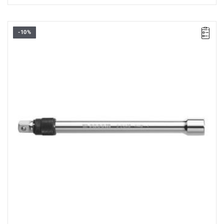
-10%
D: 23 mm.
D1: 16,5 mm.
D2: 23 mm.
E: 16,5 mm.
L: 500 mm.
Waga: 860 g
Typ gwarancji:
E
(Bezpłatna wymiana produktu bez ograniczenia
w czasie)