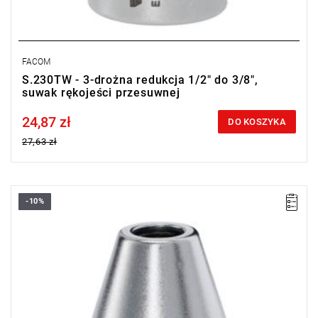
FACOM
S.230TW - 3-drożna redukcja 1/2" do 3/8",
suwak rękojeści przesuwnej
24,87 zł
Price tax included
DO KOSZYKA
27,63 zł
-10%