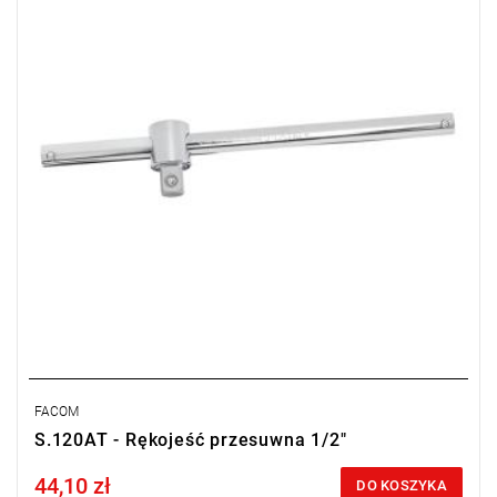
FACOM
S.120AT - Rękojeść przesuwna 1/2"
44,10 zł
Price tax included
DO KOSZYKA