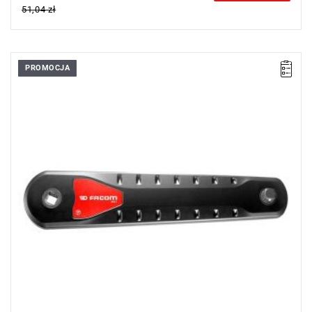
51,04 zł
PROMOCJA
Aktualnie przedłużka jest niedostępna. Planowane uzupełnienie
stanów magazynowych: 1.11.2026r.
• Zabierak kwadratowy: 1/2"
• Wymiary: 280 x 56 x 27 mm (dł. x szer. x wys.)
Typ gwarancji:
E
(Bezpłatna wymiana produktu bez ograniczenia
w czasie)