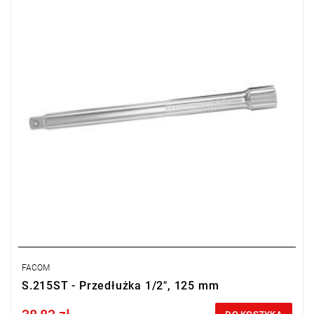
FACOM
S.215ST - Przedłużka 1/2", 125 mm
Price tax included