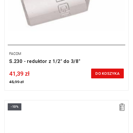
FACOM
S.230 - reduktor z 1/2" do 3/8"
41,39 zł
Price tax included
DO KOSZYKA
45,99 zł
-10%
D: 23 mm.
L: 66 mm.
L1: 51 mm.
Waga: 150 g.
Typ gwarancji:
E
(Bezpłatna wymiana produktu bez ograniczenia