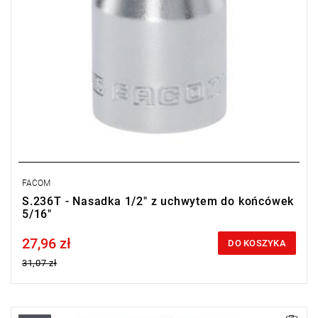
FACOM
S.236T - Nasadka 1/2" z uchwytem do końcówek
5/16"
27,96 zł
Price tax included
DO KOSZYKA
31,07 zł