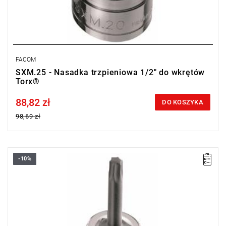
FACOM
SXM.25 - Nasadka trzpieniowa 1/2" do wkrętów
Torx®
88,82 zł
Price tax included
DO KOSZYKA
98,69 zł
-10%
• Torx® T27
• ⧠ 1/2"
• Uchwyt zamocowany na stałe
• Wykończenie: chromowane błyszczące z końcówką
fosforanowaną
Typ gwarancji:
E
(Bezpłatna wymiana produktu bez ograniczenia