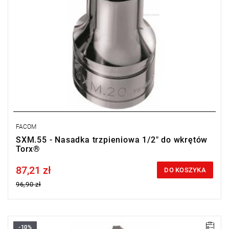
FACOM
SXM.55 - Nasadka trzpieniowa 1/2" do wkrętów
Torx®
87,21 zł
Price tax included
DO KOSZYKA
96,90 zł
-10%