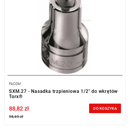
w czasie)
FACOM
SXM.27 - Nasadka trzpieniowa 1/2" do wkrętów
Torx®
88,82 zł
Price tax included
DO KOSZYKA
98,69 zł