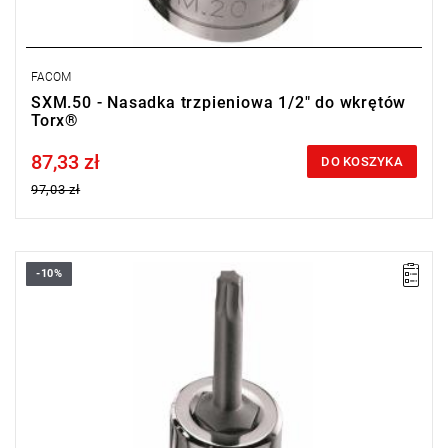
FACOM
SXM.50 - Nasadka trzpieniowa 1/2" do wkrętów
Torx®
87,33 zł
Price tax included
DO KOSZYKA
97,03 zł
-10%
• Torx® T55
• ⧠ 1/2”
• Uchwyt zamocowany na stałe
• Wykończenie: chromowane błyszczące z końcówką
fosforanowaną
Typ gwarancji:
E
(Bezpłatna wymiana produktu bez ograniczenia
w czasie)