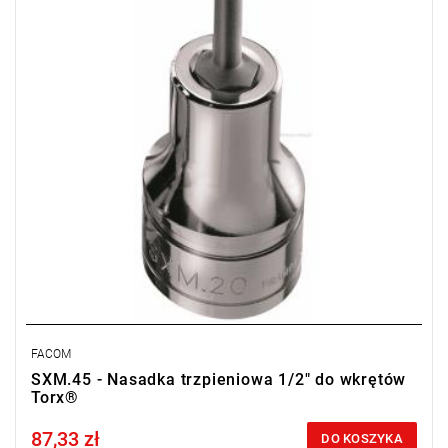
fosforanowaną
Typ gwarancji:
E
(Bezpłatna wymiana produktu bez ograniczenia
w czasie)
FACOM
SXM.45 - Nasadka trzpieniowa 1/2" do wkrętów
Torx®
87,33 zł
Price tax included
DO KOSZYKA