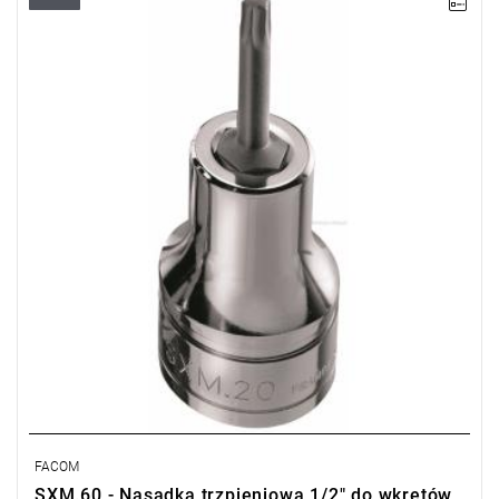
• Torx® T60
• ⧠ 1/2”
• Uchwyt zamocowany na stałe
• Wykończenie: chromowane błyszczące z końcówką
fosforanowaną
Typ gwarancji:
E
(Bezpłatna wymiana produktu bez ograniczenia
w czasie)
FACOM
SXM.60 - Nasadka trzpieniowa 1/2" do wkrętów