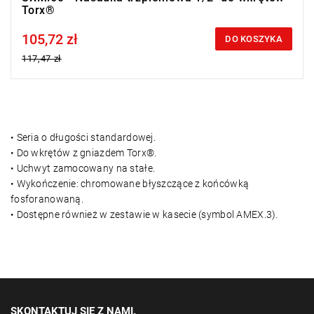
Torx®
105,72 zł
Price tax included
DO KOSZYKA
117,47 zł
• Seria o długości standardowej.
• Do wkrętów z gniazdem Torx®.
• Uchwyt zamocowany na stałe.
• Wykończenie: chromowane błyszczące z końcówką
fosforanowaną.
• Dostępne również w zestawie w kasecie (symbol AMEX.3).
SKONTAKTUJ SIĘ Z NAMI.