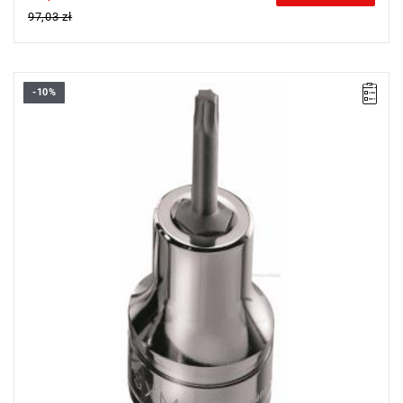
97,03 zł
-10%
• Torx® T50
• ⧠ 1/2”
• Uchwyt zamocowany na stałe
• Wykończenie: chromowane błyszczące z końcówką
fosforanowaną
Typ gwarancji:
E
(Bezpłatna wymiana produktu bez ograniczenia
w czasie)