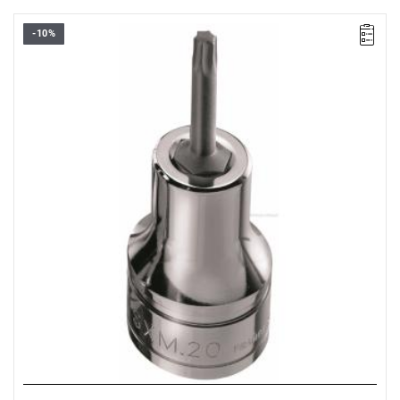
-10%
• Torx® T30
• ⧠ 1/2"
• Uchwyt zamocowany na stałe
• Wykończenie: chromowane błyszczące z końcówką
fosforanowaną
Typ gwarancji:
E
(Bezpłatna wymiana produktu bez ograniczenia
w czasie)