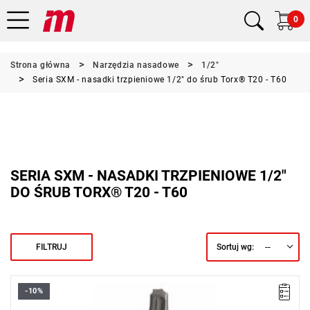
0
Strona główna
Narzędzia nasadowe
1/2"
Seria SXM - nasadki trzpieniowe 1/2" do śrub Torx® T20 - T60
SERIA SXM - NASADKI TRZPIENIOWE 1/2"
DO ŚRUB TORX® T20 - T60
--
FILTRUJ
Sortuj wg:
-10%
• Torx® T20
• ⧠ 1/2”