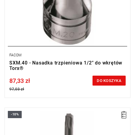
FACOM
SXM.40 - Nasadka trzpieniowa 1/2" do wkrętów
Torx®
87,33 zł
Price tax included
DO KOSZYKA
97,03 zł
-10%
• Torx® T45
• ⧠ 1/2”
• Uchwyt zamocowany na stałe
• Wykończenie: chromowane błyszczące z końcówką