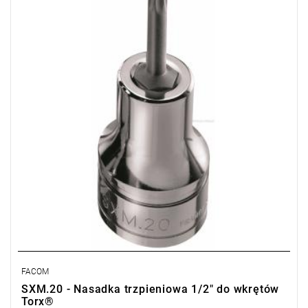
• Uchwyt zamocowany na stałe
• Wykończenie: chromowane błyszczące z końcówką
fosforanowaną
Typ gwarancji:
E
(Bezpłatna wymiana produktu bez ograniczenia
w czasie)
FACOM
SXM.20 - Nasadka trzpieniowa 1/2" do wkrętów
Torx®