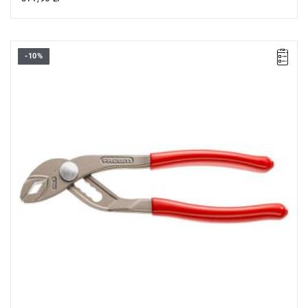
-10%
• Długość: 180 mm
• Waga: 220 g
Typ gwarancji:
E
(Bezpłatna wymiana produktu bez ograniczenia
w czasie)