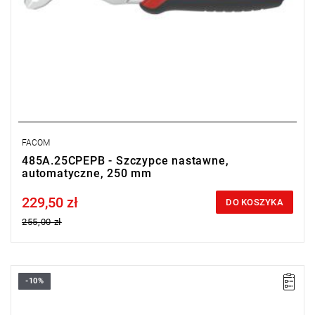
FACOM
485A.25CPEPB - Szczypce nastawne,
automatyczne, 250 mm
229,50 zł
Price tax included
DO KOSZYKA
255,00 zł
-10%
• Długość: 250 mm
• Waga: 530 g
Typ gwarancji:
E
(Bezpłatna wymiana produktu bez ograniczenia