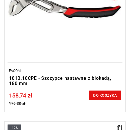
FACOM
181B.18CPE - Szczypce nastawne z blokadą,
180 mm
158,74 zł
Price tax included
DO KOSZYKA
176,38 zł
-10%