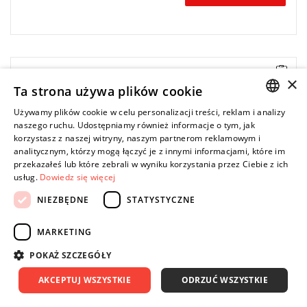
• Długość: 256 mm
×
Ta strona używa plików cookie
• Waga: 0,34 kg
Typ gwarancji:
E
(Bezpłatna wymiana produktu bez ograniczenia
Używamy plików cookie w celu personalizacji treści, reklam i analizy
w czasie)
POLISH
naszego ruchu. Udostępniamy również informacje o tym, jak
korzystasz z naszej witryny, naszym partnerom reklamowym i
ENGLISH
analitycznym, którzy mogą łączyć je z innymi informacjami, które im
przekazałeś lub które zebrali w wyniku korzystania przez Ciebie z ich
usług.
Dowiedz się więcej
NIEZBĘDNE
STATYSTYCZNE
MARKETING
POKAŻ SZCZEGÓŁY
AKCEPTUJ WSZYSTKIE
ODRZUĆ WSZYSTKIE