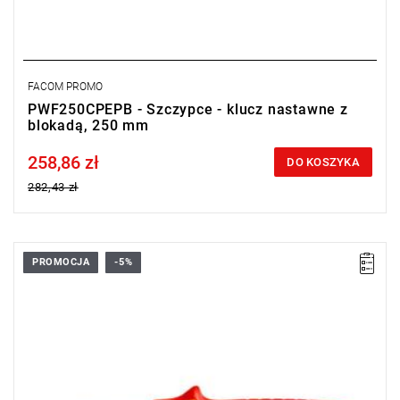
FACOM PROMO
PWF250CPEPB - Szczypce - klucz nastawne z
blokadą, 250 mm
258,86 zł
Price tax included
DO KOSZYKA
282,43 zł
PROMOCJA
-5%
• Długość: 250 mm
• Waga: 0,33 kg
Typ gwarancji:
L