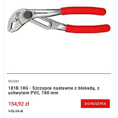
FACOM
181B.18G - Szczypce nastawne z blokadą, z
uchwytem PVC, 180 mm
154,92 zł
Price tax included
DO KOSZYKA
172,13 zł