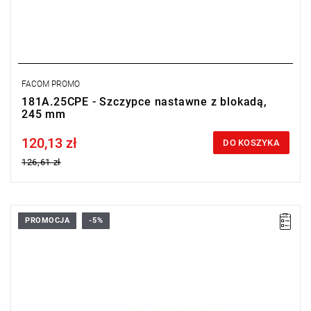
FACOM PROMO
181A.25CPE - Szczypce nastawne z blokadą,
245 mm
120,13 zł
Price tax included
DO KOSZYKA
126,61 zł
PROMOCJA
-5%
• Długość: 256 mm
• Waga: 0,35 kg
Typ gwarancji:
E
(Bezpłatna wymiana produktu bez ograniczenia
w czasie)