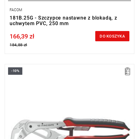
FACOM
181B.25G - Szczypce nastawne z blokadą, z
uchwytem PVC, 250 mm
166,39 zł
Price tax included
DO KOSZYKA
184,88 zł
-10%
• Długość: 250 mm
Typ gwarancji:
E
(Bezpłatna wymiana produktu bez ograniczenia
w czasie)