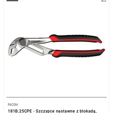
• Długość: 250 mm
Typ gwarancji:
E
(Bezpłatna wymiana produktu bez ograniczenia
w czasie)
FACOM
181B.25CPE - Szczypce nastawne z blokadą,