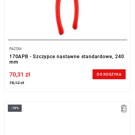
FACOM
170APB - Szczypce nastawne standardowe, 240
mm
70,31 zł
Price tax included
DO KOSZYKA
78,12 zł
-10%
• Długość: 310 mm
• Waga: 650 g
Typ gwarancji:
E
(Bezpłatna wymiana produktu bez ograniczenia
w czasie)