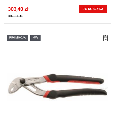
303,40 zł
Price tax included
DO KOSZYKA
337,11 zł
PROMOCJA
-5%
Wyprzedaż z magazynu. Pozostało 10 sztuk w promocji.
• Długość: 245 mm
• Waga: 0,36 kg
Typ gwarancji:
E
(Bezpłatna wymiana produktu bez ograniczenia
w czasie)