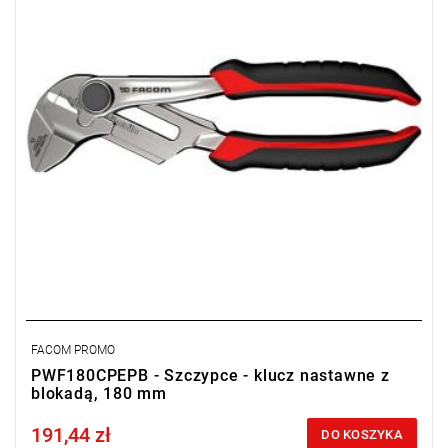
FACOM PROMO
PWF180CPEPB - Szczypce - klucz nastawne z
blokadą, 180 mm
191,44 zł
Price tax included
DO KOSZYKA