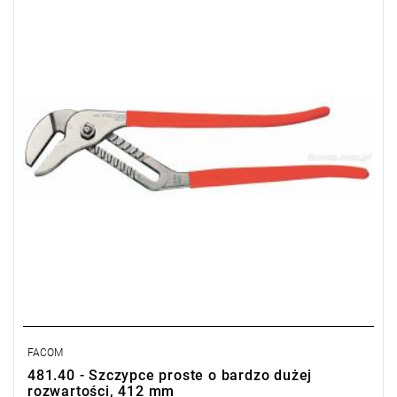
• Waga: 1,1 kg
Typ gwarancji:
E
(Bezpłatna wymiana produktu bez ograniczenia
w czasie)
FACOM
481.40 - Szczypce proste o bardzo dużej
rozwartości, 412 mm