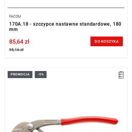
FACOM
170A.18 - szczypce nastawne standardowe, 180
mm
85,64 zł
Price tax included
DO KOSZYKA
95,16 zł
PROMOCJA
-5%
•
L: 250 mm
•
L1: 54 mm
• E: 8 mm
• E1: 17 mm
• C/B: 34 mm
•
Waga: 330 g
Typ gwarancji:
E
(Bezpłatna wymiana produktu bez ograniczenia
w czasie)