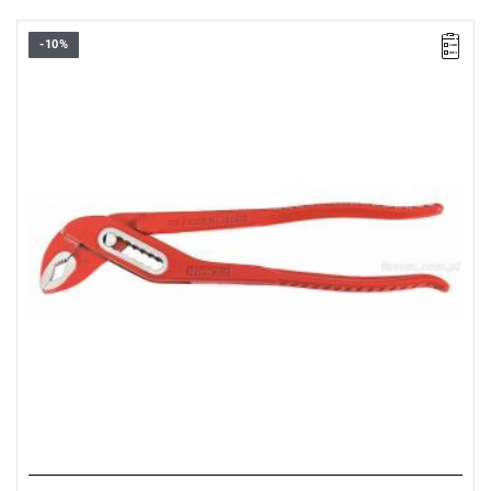
-10%
• Długość: 300 mm
• Waga: 0,56 kg
Typ gwarancji:
E
(Bezpłatna wymiana produktu bez ograniczenia
w czasie)