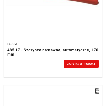
FACOM
485.17 - Szczypce nastawne, automatyczne, 170
mm
0,00 zł
Price tax included
ZAPYTAJ O PRODUKT
Długość: 250 mm,
Waga: 0,36 kg,
Szczypce: nastawne.
Typ gwarancji:
L