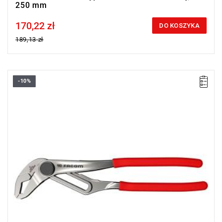
250 mm
170,22 zł
Price tax included
DO KOSZYKA
189,13 zł
-10%
• Długość: 300 mm
Typ gwarancji:
E
(Bezpłatna wymiana produktu bez ograniczenia
w czasie)