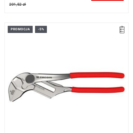
201,52 zł
PROMOCJA
-5%
• Wymiary (dł. x szer. x wys.): 306 x 49 x 17 mm
• Waga: 0.611 kg
Typ gwarancji:
E
(Bezpłatna wymiana produktu bez ograniczenia
w czasie)