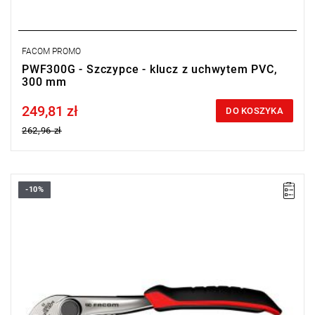
FACOM PROMO
PWF300G - Szczypce - klucz z uchwytem PVC,
300 mm
249,81 zł
Price tax included
DO KOSZYKA
262,96 zł
-10%
• Długość: 180 mm
Typ gwarancji:
E
(Bezpłatna wymiana produktu bez ograniczenia
w czasie)