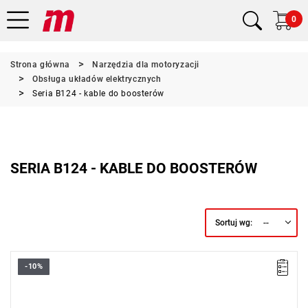
0
Strona główna
Narzędzia dla motoryzacji
Obsługa układów elektrycznych
Seria B124 - kable do boosterów
SERIA B124 - KABLE DO BOOSTERÓW
--
Sortuj wg:
-10%
• Długość: 1m
• Kabel
do wszystkich pojazdów, Ø 50 mm².
Typ gwarancji:
L