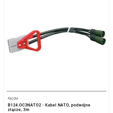
- Dwa złącza:
2 x Ø 50 mm²
Typ gwarancji:
L
FACOM
B124.OC3NATO2 - Kabel NATO, podwójne
złącze, 3m