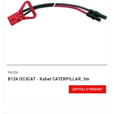
FACOM
B124.OC3CAT - Kabel CATERPILLAR, 3m
0,00 zł
Price tax included
ZAPYTAJ O PRODUKT