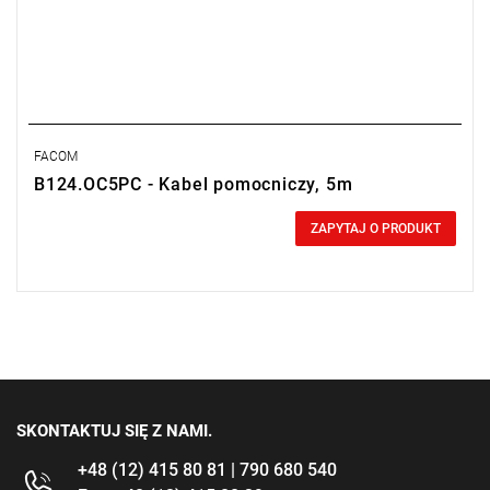
FACOM
B124.OC5PC - Kabel pomocniczy, 5m
0,00 zł
Price tax included
ZAPYTAJ O PRODUKT
SKONTAKTUJ SIĘ Z NAMI.
+48 (12) 415 80 81 | 790 680 540