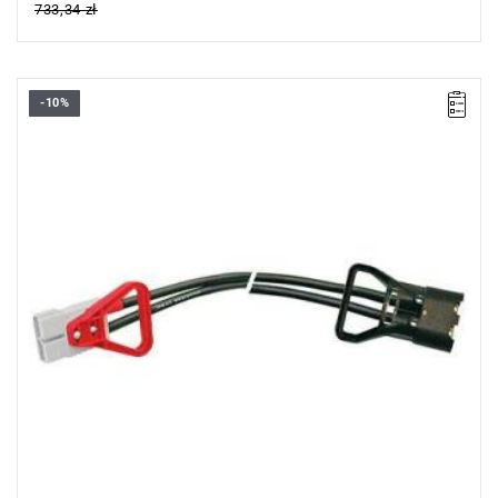
733,34 zł
-10%
• Długość: 2m
•
Ø 70 mm²
Typ gwarancji:
L