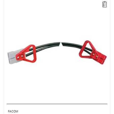
UWAGA: Produkt wycofany ze sprzedaży przez producenta. Brak
sugerowanych zamienników.
• Długość: 3m
• Kabel
do wszystkich pojazdów, Ø 50 mm².
FACOM