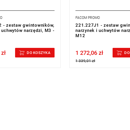
MO
FACOM PROMO
 - zestaw gwintowników,
221.227J1 - zestaw gwi
i uchwytów narzędzi, M3 -
narzynek i uchwytów narz
M12
 zł
1 272,06 zł
cluded
Price tax included
DO KOSZYKA
DO
1 339,01 zł