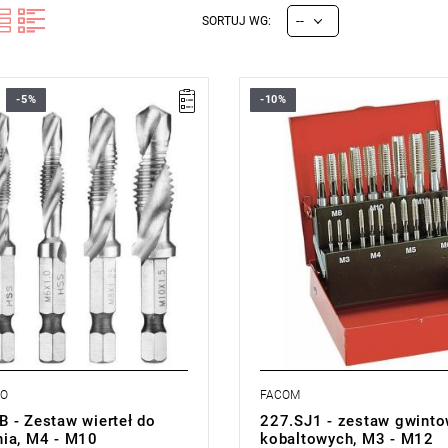
--
SORTUJ WG:
-5%
-10%
awiera: M4, M5, M6, M8, M10.
Zakres zestawu: M3 - M12
mentów: 5
Ilość elementów: 21
Masa: 720 g
MO
FACOM
 - Zestaw wierteł do
227.SJ1 - zestaw gwint
ia, M4 - M10
kobaltowych, M3 - M12