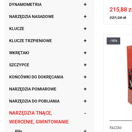
DYNAMOMETRIA
215,88 z
Price tax in
NARZĘDZIA NASADOWE
227,24 zł
KLUCZE
KLUCZE TRZPIENIOWE
-10%
Zakres zes
Zawartość: 
WKRĘTAKI
Masa: 1100
SZCZYPCE
KOŃCÓWKI DO DOKRĘCANIA
NARZĘDZIA POMIAROWE
NARZĘDZIA DO POBIJANIA
NARZĘDZIA TNĄCE,
WIERCENIE, GWINTOWANIE
FACOM
Piły