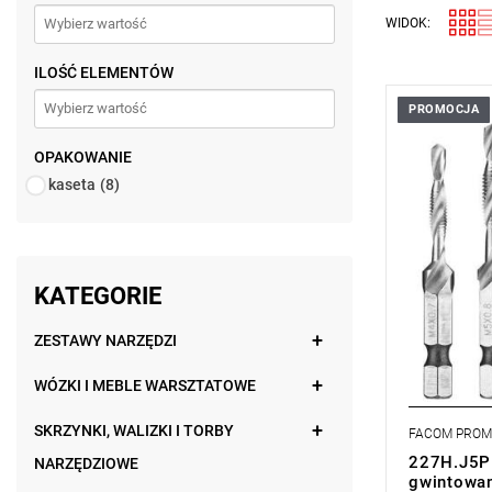
WIDOK:
ILOŚĆ ELEMENTÓW
PROMOCJA
• Zestaw z
• Ilość ele
OPAKOWANIE
kaseta
(8)
KATEGORIE
ZESTAWY NARZĘDZI
WÓZKI I MEBLE WARSZTATOWE
SKRZYNKI, WALIZKI I TORBY
FACOM PRO
227H.J5PB
NARZĘDZIOWE
gwintowan