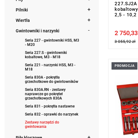
227.SJ2A 
kobaltowyc
Pilniki
2,5 - 10,
Wiertła
Gwintowniki i narzynki
2 750,33
Price tax in
Seria 227 - gwintowniki HSS, M3
3 055,92 zł
- M20
Seria 227.S - gwintowniki
kobaltowe, M3 - M18
Seria 221 - narzynki HSS, M3 -
PROMOCJA
Zakres zes
M18
Zawartość:
Seria 830A - pokrętła
4 uchwyty 
grzechotkowe do gwintowników
Masa: 5700
Seria 830A.RN - zestawy
naprawcze go pokręteł
grzechotkowych 830A
Seria 831 - pokrętła nastawne
Seria 832 - oprawki do narzynek
Zestawy narzędzi do
gwintowania
Piły kloszowe