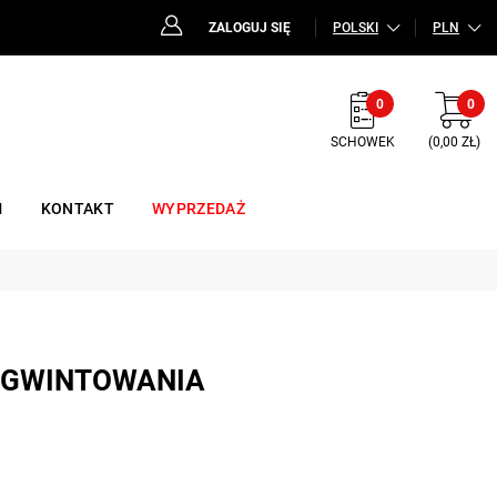
ZALOGUJ SIĘ
POLSKI
PLN
0
0
SCHOWEK
(0,00 ZŁ)
M
KONTAKT
WYPRZEDAŻ
 GWINTOWANIA