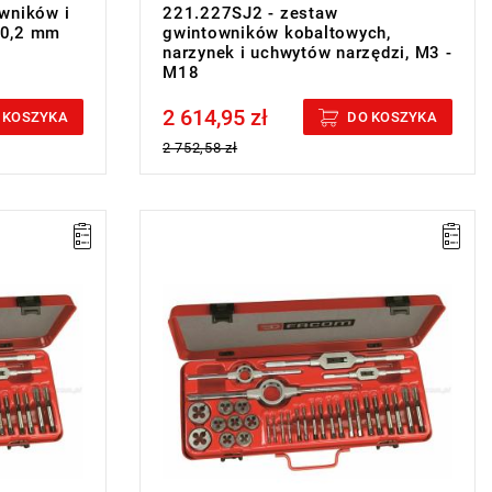
wników i
221.227SJ2 - zestaw
 10,2 mm
gwintowników kobaltowych,
narzynek i uchwytów narzędzi, M3 -
M18
2 614,95 zł
Price tax included
 KOSZYKA
DO KOSZYKA
2 752,58 zł
Zakres zestawu: M3 - M12
narzynek, 4
Zawartość: 18 gwintowników, 9 narzynek, 4
uchwyty do narzędzi
Masa: 3100 g