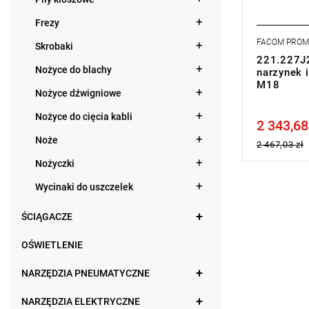
Frezy
FACOM PRO
Skrobaki
221.227J2
Nożyce do blachy
narzynek 
M18
Nożyce dźwigniowe
Nożyce do cięcia kabli
2 343,68
Price tax in
Noże
2 467,03 zł
Nożyczki
Wycinaki do uszczelek
ŚCIĄGACZE
OŚWIETLENIE
NARZĘDZIA PNEUMATYCZNE
NARZĘDZIA ELEKTRYCZNE