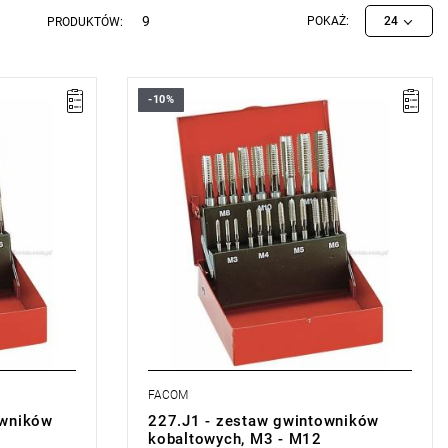
9
POKAŻ:
24
PRODUKTÓW:
-10%
Zakres zestawu: M3 - M12
Ilość elementów: 21
Masa: 720 g
FACOM
owników
227.J1 - zestaw gwintowników
kobaltowych, M3 - M12