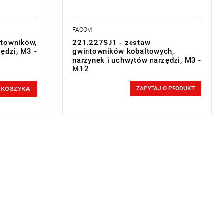
FACOM
ntowników,
221.227SJ1 - zestaw
ędzi, M3 -
gwintowników kobaltowych,
narzynek i uchwytów narzędzi, M3 -
M12
0,00 zł
Price tax included
 KOSZYKA
ZAPYTAJ O PRODUKT