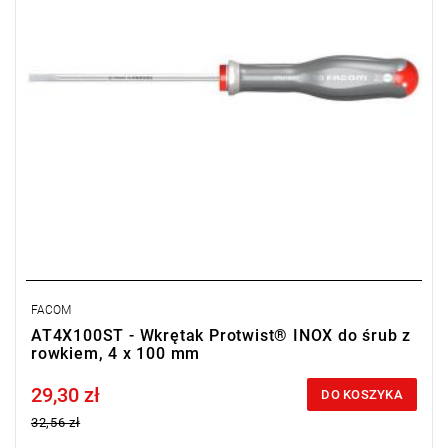
FACOM
AT4X100ST - Wkrętak Protwist® INOX do śrub z
rowkiem, 4 x 100 mm
29,30 zł
Price tax included
DO KOSZYKA
32,56 zł