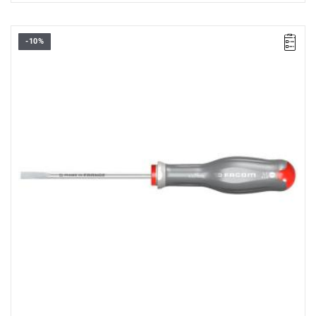
-10%
• Rozmiar: 5,5 mm
• Długość: 100 mm
• Długość całkowita: 210 mm
• Waga: 0,047 kg
Typ gwarancji:
E
(Bezpłatna wymiana produktu bez ograniczenia
w czasie)