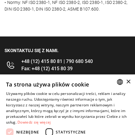
• Normy: NF ISO 2380-1, NF ISO 2380-2, ISO 2380-1, ISO 2380-2,
DIN ISO 2380-1, DIN ISO 2380-2, ASME B107.600.
SKONTAKTUJ SIĘ Z NAMI.
+48 (12) 415 80 81 | 790 680 540
Fax: +48 (12) 415 80 39
×
kontakt@im-narzedzia.pl
Ta strona używa plików cookie
Używamy plików cookie w celu personalizacji treści, reklam i analizy
POLISH
INFORMACJE
naszego ruchu. Udostępniamy również informacje o tym, jak
korzystasz z naszej witryny, naszym partnerom reklamowym i
ENGLISH
analitycznym, którzy mogą łączyć je z innymi informacjami, które im
OFERTA
przekazałeś lub które zebrali w wyniku korzystania przez Ciebie z ich
usług.
Dowiedz się więcej
MOJE KONTO
NIEZBĘDNE
STATYSTYCZNE