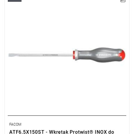
• Rozmiar: 6,5 mm
• Długość: 150 mm
• Długość całkowita: 270 mm
• Waga: 0,153 kg
Typ gwarancji:
E
(Bezpłatna wymiana produktu bez ograniczenia
w czasie)
FACOM
ATF6.5X150ST - Wkrętak Protwist® INOX do