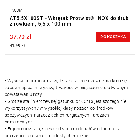
FACOM
AT5.5X100ST - Wkrętak Protwist® INOX do śrub
z rowkiem, 5,5 x 100 mm
37,79 zł
Price tax included
DO KOSZYKA
41,99 zł
• Wysoka odporność narzędzi ze stali nierdzewnej na korozję
zapewniająca im wyższą trwałość w miejscach o ułatwionym
powstawaniu rdzy.
• Grot ze stali nierdzewnej gatunku X46Cr13 jest szczególnie
wykorzystywany w wysokiej klasy nożach do środków
spożywczych, narzędziach chirurgicznych, tarczach
hamulcowych.
• Ergonomiczna rękojeść z dwóch materiałów odporna na
uderzenia, ścieranie i produkty chemiczne.