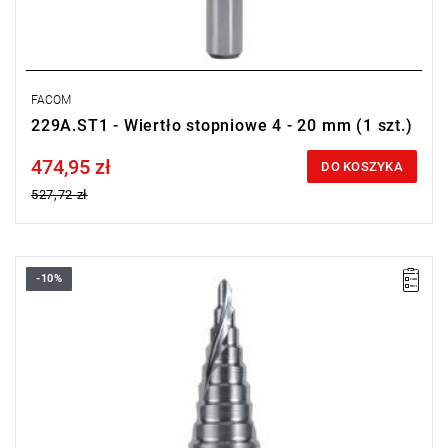
FACOM
229A.ST1 - Wiertło stopniowe 4 - 20 mm (1 szt.)
474,95 zł
Price tax included
DO KOSZYKA
527,72 zł
-10%
Długość: 107 mm,
Waga: 0,315 kg.
Typ gwarancji:
L