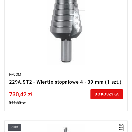
FACOM
229A.ST2 - Wiertło stopniowe 4 - 39 mm (1 szt.)
730,42 zł
Price tax included
DO KOSZYKA
811,58 zł
-10%
Długość: 100 mm,