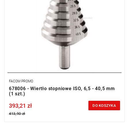
FACOM PROMO
678006 - Wiertło stopniowe ISO, 6,5 - 40,5 mm
(1 szt.)
393,21 zł
Price tax included
DO KOSZYKA
413,90 zł