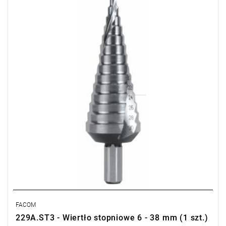
Waga: 0,32 kg.
Typ gwarancji:
L
FACOM
229A.ST3 - Wiertło stopniowe 6 - 38 mm (1 szt.)