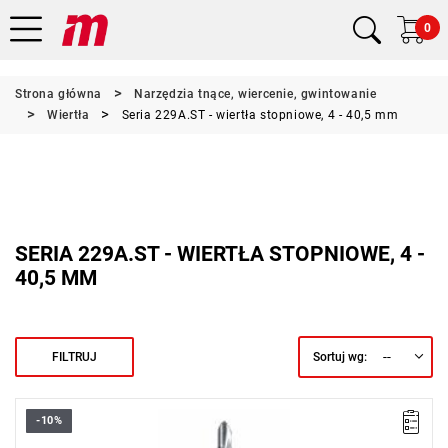
0
Strona główna
Narzędzia tnące, wiercenie, gwintowanie
Wiertła
Seria 229A.ST - wiertła stopniowe, 4 - 40,5 mm
SERIA 229A.ST - WIERTŁA STOPNIOWE, 4 -
40,5 MM
--
FILTRUJ
Sortuj wg:
-10%
Długość: 65 mm,
Waga: 0,025 kg.