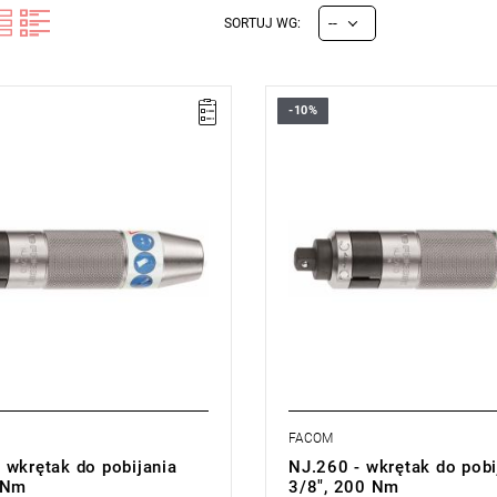
--
SORTUJ WG:
-10%
1/2" = 12,7 mm.
• Zabierak 3/8" = 9,53 mm.
400 Nm.
• Moment: 200 Nm.
 32 mm.
• Średnica: 32 mm.
 160 mm.
• Długość: 160 mm.
nie: chromowane.
• Wykończenie: chromowane.
 g.
• Masa: 795 g.
cji:
E
(Bezpłatna wymiana
Typ gwarancji:
E
(Bezpłatna wy
z ograniczenia w czasie)
produktu bez ograniczenia w cza
FACOM
 wkrętak do pobijania
NJ.260 - wkrętak do pobi
 Nm
3/8", 200 Nm