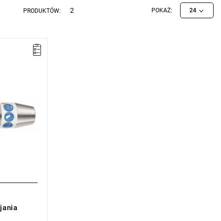
2
POKAŻ:
24
PRODUKTÓW:
miana
sie)
jania