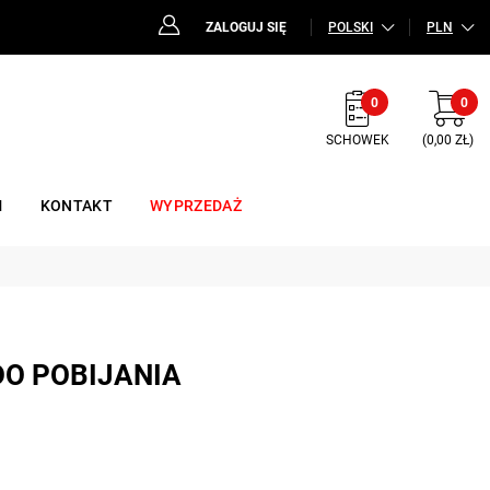
ZALOGUJ SIĘ
POLSKI
PLN
0
0
SCHOWEK
(0,00 ZŁ)
M
KONTAKT
WYPRZEDAŻ
O POBIJANIA