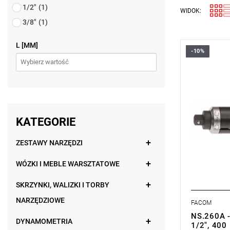
1/2"
(1)
WIDOK:
3/8"
(1)
L [MM]
-10%
• Zabierak 
• Moment: 
• Średnica:
• Długość:
• Wykończe
• Masa: 795
Typ gwaran
KATEGORIE
produktu be
ZESTAWY NARZĘDZI
WÓZKI I MEBLE WARSZTATOWE
SKRZYNKI, WALIZKI I TORBY
NARZĘDZIOWE
FACOM
NS.260A -
DYNAMOMETRIA
1/2", 400