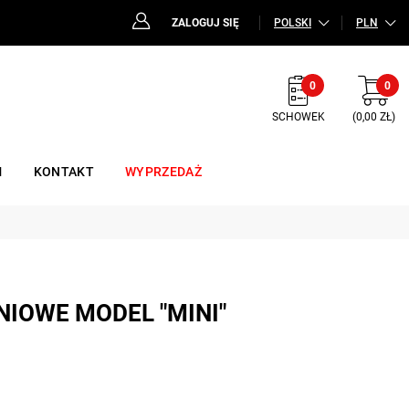
ZALOGUJ SIĘ
POLSKI
PLN
0
0
SCHOWEK
(0,00 ZŁ)
M
KONTAKT
WYPRZEDAŻ
NIOWE MODEL "MINI"