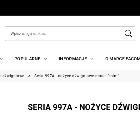
POPULARNE
INFORMACJE
O MARCE FACO
e dźwigniowe
Seria 997A - nożyce dźwigniowe model "mini"
SERIA 997A - NOŻYCE DŹWIG