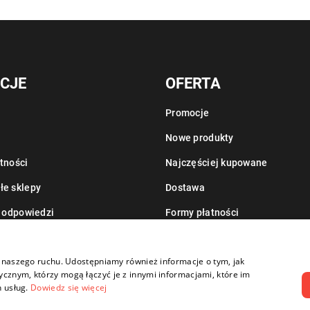
CJE
OFERTA
Promocje
Nowe produkty
tności
Najczęściej kupowane
łe sklepy
Dostawa
i odpowiedzi
Formy płatności
Informacje o leasingu
zy naszego ruchu. Udostępniamy również informacje o tym, jak
cznym, którzy mogą łączyć je z innymi informacjami, które im
h usług.
Dowiedz się więcej