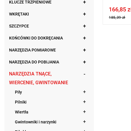
KLUCZE TRZPIENIOWE
166,85 z
Price tax in
WKRĘTAKI
185,39 zł
SZCZYPCE
KOŃCÓWKI DO DOKRĘCANIA
NARZĘDZIA POMIAROWE
NARZĘDZIA DO POBIJANIA
NARZĘDZIA TNĄCE,
WIERCENIE, GWINTOWANIE
Piły
Pilniki
Wiertła
Gwintowniki i narzynki