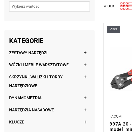
WIDOK:
-10%
Długość: 2
Waga: 0,27
KATEGORIE
Typ gwaran
produktu be
ZESTAWY NARZĘDZI
WÓZKI I MEBLE WARSZTATOWE
SKRZYNKI, WALIZKI I TORBY
NARZĘDZIOWE
DYNAMOMETRIA
NARZĘDZIA NASADOWE
FACOM
KLUCZE
997A.20 -
model 'min