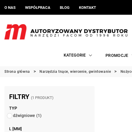
O NAS
WSPÓŁPRACA
BLOG
KONTAKT
KATEGORIE
PROMOCJE
Strona główna
Narzędzia tnące, wiercenie, gwintowanie
Nożyc
FILTRY
(1 PRODUKT)
TYP
dźwigniowe
(1)
L [MM]