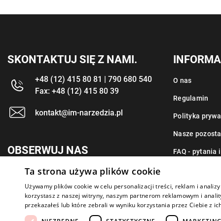
SKONTAKTUJ SIĘ Z NAMI.
INFORMA
+48 (12) 415 80 81 | 790 680 540
O nas
Fax: +48 (12) 415 80 39
Regulamin
kontakt@im-narzedzia.pl
Polityka prywa
Nasze pozosta
OBSERWUJ NAS
FAQ - pytania 
Ta strona używa plików cookie
Kontakt
Używamy plików cookie w celu personalizacji treści, reklam i anali
korzystasz z naszej witryny, naszym partnerom reklamowym i anality
przekazałeś lub które zebrali w wyniku korzystania przez Ciebie z ic