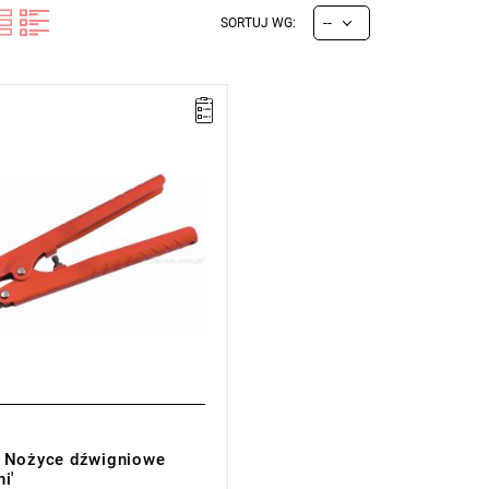
--
SORTUJ WG:
10 mm,
5 kg.
cji:
E
(Bezpłatna wymiana
z ograniczenia w czasie)
 Nożyce dźwigniowe
i'